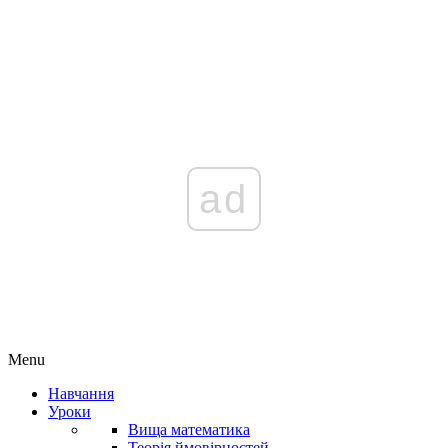
ad
Menu
Навчання
Уроки
Вища математика
Теорія ймовірностей