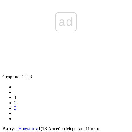
ad
Сторінка 1 із 3
1
2
3
Ви тут:
Навчання
ГДЗ Алгебра Мерзляк. 11 клас