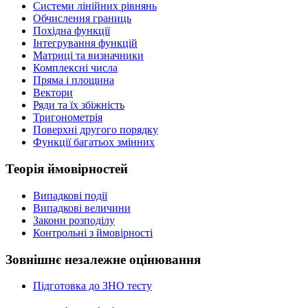
Системи лінійних рівнянь
Обчислення границь
Похідна функції
Інтегрування функцій
Матриці та визначники
Комплексні числа
Пряма і площина
Вектори
Ряди та їх збіжність
Тригонометрія
Поверхні другого порядку
Функції багатьох змінних
Теорія ймовірностей
Випадкові події
Випадкові величини
Закони розподілу
Контрольні з ймовірності
Зовнішнє незалежне оцінювання
Підготовка до ЗНО тесту