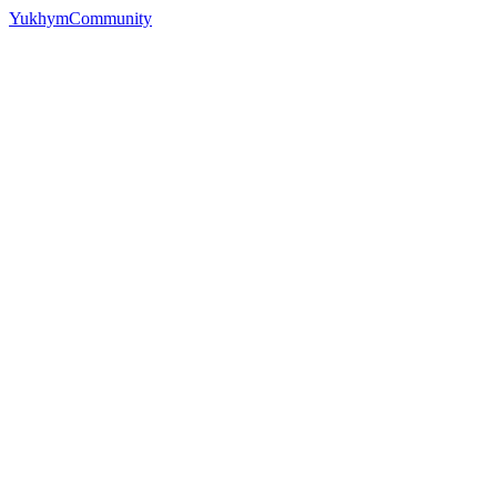
YukhymCommunity