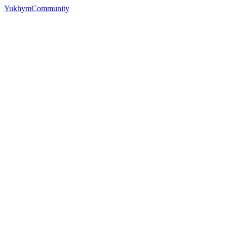
YukhymCommunity