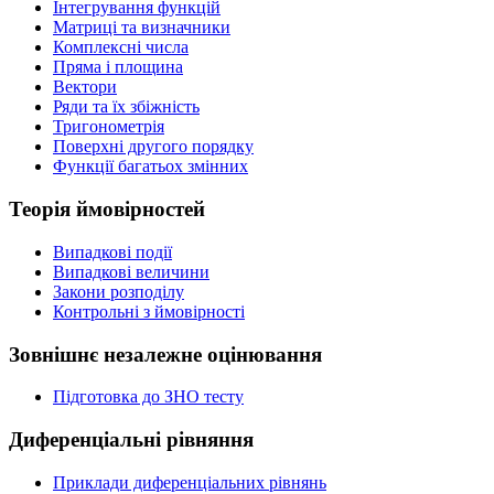
Інтегрування функцій
Матриці та визначники
Комплексні числа
Пряма і площина
Вектори
Ряди та їх збіжність
Тригонометрія
Поверхні другого порядку
Функції багатьох змінних
Теорія ймовірностей
Випадкові події
Випадкові величини
Закони розподілу
Контрольні з ймовірності
Зовнішнє незалежне оцінювання
Підготовка до ЗНО тесту
Диференціальні рівняння
Приклади диференціальних рівнянь