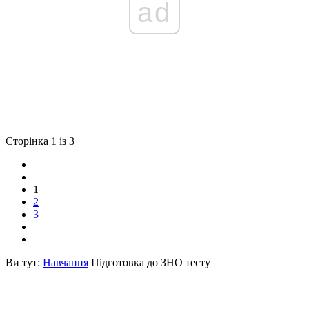
ad
Сторінка 1 із 3
1
2
3
Ви тут:
Навчання
Підготовка до ЗНО тесту