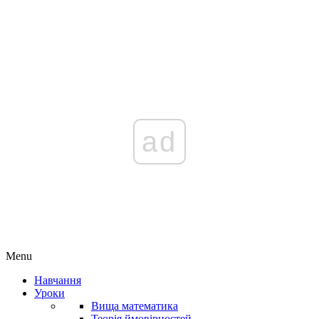
ad
Menu
Навчання
Уроки
Вища математика
Теорія ймовірностей