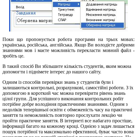
Поки що пропонується робота програми на трьох мовах:
українська, російська, англійська. Якщо Ви володієте добрими
знаннями мов і маєте можливість перекласти мовний файл -
зробіть це.
В такий спосіб Ви збільшите кількість студентів, яким можна
допомогти і піднімете інтерес до нашого сайту.
Одним із способів перевірки знань у студентів були і
залишаються контрольні, розрахункові, самостійні роботи. З їх
допомогою в короткий час можна перевірити рівень знань
цілої групи. Для успішного виконання контрольних робіт
потрібне добре володіння практичними знаннями. Одним з
недоліків теперішньої освіти є обмеженість часу на практичні
заняття та неможливість повторно прослухати лекцію чи
пройти практичне заняття. В інтернеті все набагато простіше,
інформації багато на кожному кроці. Однією з задач лишається
пошук потрібної та максимально ефективної, буває часто вона