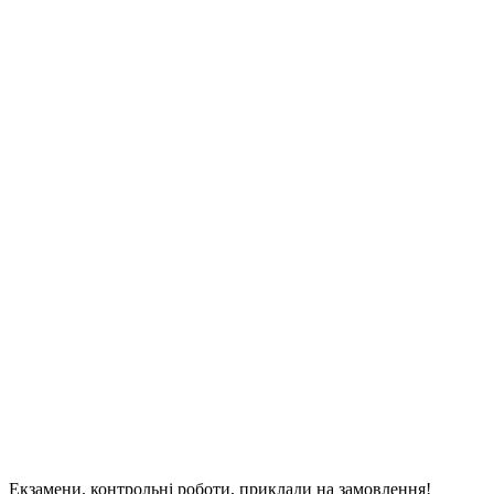
Екзамени, контрольні роботи, приклади на замовлення!