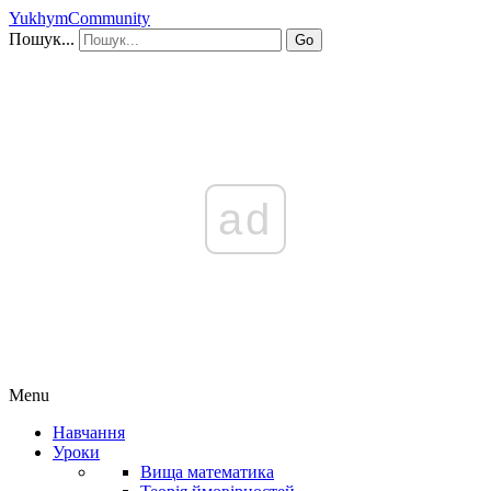
YukhymCommunity
Пошук...
Go
ad
Menu
Навчання
Уроки
Вища математика