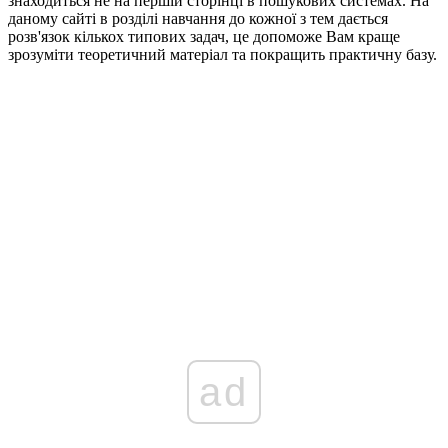
знаходиться не на першій сторінці в пошукових системах. На
даному сайті в розділі навчання до кожної з тем дається
розв'язок кількох типових задач, це допоможе Вам краще
зрозуміти теоретичний матеріал та покращить практичну базу.
ad