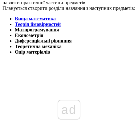
навчити практичної частини предметів.
Планується створи
ти розділи навчання з наступних предметів:
Вища математика
Теорія ймовірностей
Матпрограмування
Економетрія
Диференціальні рівняння
Теоретична механіка
Опір матеріалів
ad