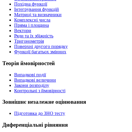
Похідна функції
Інтегрування функцій
Матриці та визначники
Комплексні числа
Пряма і площина
Вектори
Ряди та їх збіжність
Тригонометрія
Поверхні другого порядку
Функції багатьох змінних
Теорія ймовірностей
Випадкові події
Випадкові величини
Закони розподілу
Контрольні з ймовірності
Зовнішнє незалежне оцінювання
Підготовка до ЗНО тесту
Диференціальні рівняння