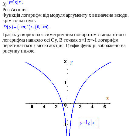
3)
Розв'язання:
Функція логарифм від модуля аргументу
x
визначена всюди,
крім точки нуль
Графік утворюється симетричним поворотом стандартного
логарифма навколо осі
Oy.
В точках
x=1;x=-1
логарифм
перетинається з віссю абсцис. Графік функції зображено на
рисунку нижче.