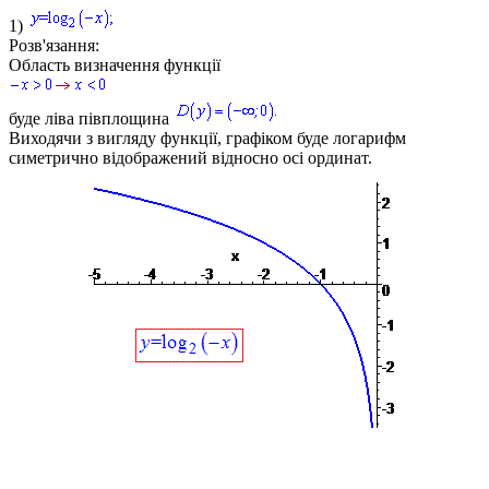
1)
Розв'язання:
Область визначення функції
буде ліва півплощина
Виходячи з вигляду функції, графіком буде логарифм
симетрично відображений відносно осі ординат.