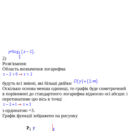
2)
Розв'язання:
Область визначення логарифма
будуть всі змінні, які більші двійки
Оскільки основа менша одиниці, то графік буде симетричний
в порівнянні до стандартного логарифма відносно осі абсцис і
перетинатиме цю вісь в точці
з ординатою
=3
.
Графік функції зображено на рисунку