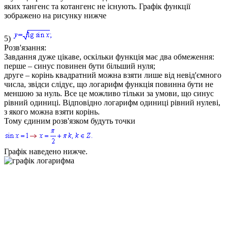
яких тангенс та котангенс не існують. Графік функції
зображено на рисунку нижче
5)
Розв'язання:
Завдання дуже цікаве, оскільки функція має два обмеження:
перше
– синус повинен бути більший нуля;
друге
– корінь квадратний можна взяти лише від невід'ємного
числа, звідси слідує, що логарифм функція повинна бути не
меншою за нуль. Все це можливо тільки за умови, що синус
рівний одиниці. Відповідно логарифм одиниці рівний нулеві,
з якого можна взяти корінь.
Тому єдиним розв'язком будуть точки
Графік наведено нижче.