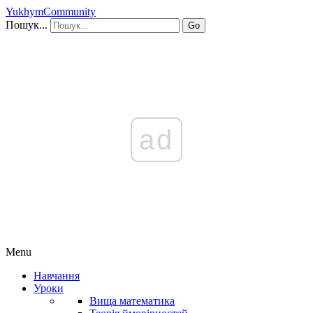
YukhymCommunity
Пошук...
Go
ad
Menu
Навчання
Уроки
Вища математика