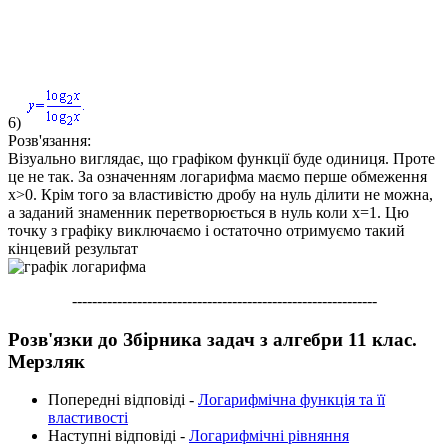
6)
Розв'язання:
Візуально виглядає, що графіком функції буде одиниця. Проте
це не так. За означенням логарифма маємо перше обмеження
x>0.
Крім того за властивістю дробу на нуль ділити не можна,
а заданий знаменник перетворюється в нуль коли
x=1.
Цю
точку з графіку виключаємо і остаточно отримуємо такий
кінцевий результат
-------------------------------------------------------------
Розв'язки до Збірника задач з алгебри 11 клас.
Мерзляк
Попередні відповіді -
Логарифмічна функція та її
властивості
Наступні відповіді -
Логарифмічні рівняння