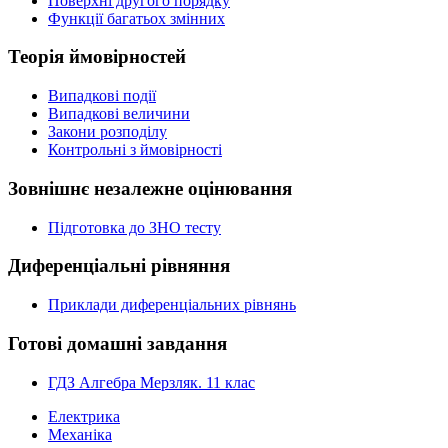
Поверхні другого порядку
Функції багатьох змінних
Теорія ймовірностей
Випадкові події
Випадкові величини
Закони розподілу
Контрольні з ймовірності
Зовнішнє незалежне оцінювання
Підготовка до ЗНО тесту
Диференціальні рівняння
Приклади диференціальних рівнянь
Готові домашні завдання
ГДЗ Алгебра Мерзляк. 11 клас
Електрика
Механіка