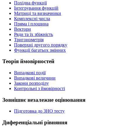
Похідна функції
Інтегрування функцій
Матриці та визначники
Комплексні числа
Пряма і площина
Вектори
Ряди та їх збіжність
Тригонометрія
Поверхні другого порядку
Функції багатьох змінних
Теорія ймовірностей
Випадкові події
Випадкові величини
Закони розподілу
Контрольні з ймовірності
Зовнішнє незалежне оцінювання
Підготовка до ЗНО тесту
Диференціальні рівняння