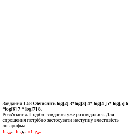
Завдання 1.68
Обчисліть
log[2] 3*log[3] 4* log[4 ]5* log[5] 6
*log[6] 7 * log[7] 8.
Розв'язання:
Подібні завдання уже розглядалися. Для
спрощення потрібно застосувати наступну властивість
логарифма