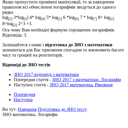
Якщо пропустити проміжні маніпуляції, то за наведеним
правилом всі обчислення логарифмів зведуться до одного
рядка
log
3*log
] 4* log
5* log
6 *log
7 * log
8= log
[2]
[3
[4]
[5]
[6]
[7]
[2]
8=log
2^3 =3.
[2]
Ось чому Вам необхідні формули спрощення логарифмів.
Відповідь:
3.
Залишайтеся з нами і
підготовка до ЗНО з математики
залишиться для Вас приємним спогадом та зекономить багато
часу та грошей на репетиторів.
Відповіді до ЗНО тестів
ЗНО 2017 відповіді з математики
Попередня стаття -
ЗНО 2017 з математики. Логарифм
Наступна стаття -
ЗНО 2017 математика. Рівняння
Попередня
Наступна
Ви тут:
Навчання
Підготовка до ЗНО тесту
ЗНО математика. Логарифм