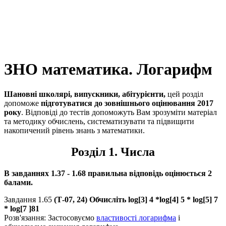
ЗНО математика. Логарифм
Шановні школярі, випускники, абітурієнти,
цей розділ
допоможе
підготуватися до зовнішнього оцінювання 2017
року
. Відповіді до тестів допоможуть Вам зрозуміти матеріал
та методику обчислень, систематизувати та підвищити
накопичений рівень знань з математики.
Розділ 1. Числа
В завданнях 1.37 - 1.68 правильна відповідь оцінюється 2
балами.
Завдання 1.65
(Т-07, 24) Обчисліть
log[3] 4 *log[4] 5 * log[5] 7
* log[7 ]81
Розв'язання:
Застосовуємо
властивості логарифма
і