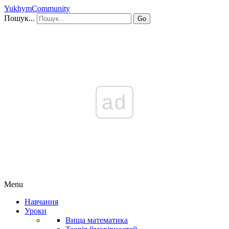
YukhymCommunity
Пошук...
Go
ad
Menu
Навчання
Уроки
Вища математика