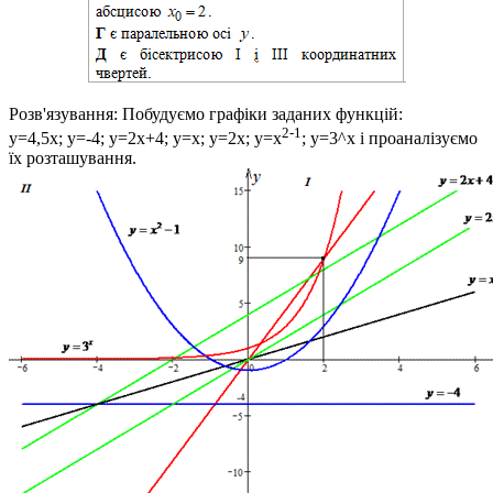
Розв'язування:
Побудуємо графіки заданих функцій:
2-1
y=4,5x; y=-4; y=2x+4; y=x; y=2x; y=x
; y=3^x
і проаналізуємо
їх розташування.