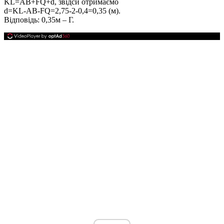
KL=AB+FQ+d
, звідси отримаємо
d=KL-AB-FQ=2,75-2-0,4=0,35
(м).
Відповідь:
0,35м – Г.