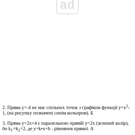
ad
2
2.
Пряма
y=-4
не має спільних точок з графіком функції
y=x
-
1
, (на рисунку позначені синім кольором).
Б
3.
Пряма
y=2x+4
є паралельною прямій
y=2x
(зелений колір),
бо
k
=k
=2
, де
y=k•x+b
- рівняння прямої.
А
1
2