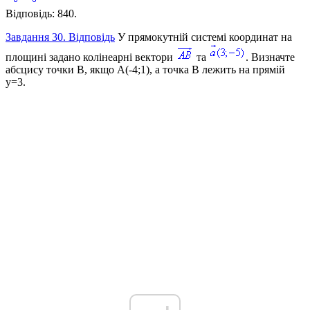
Відповідь:
840.
Завдання 30. Відповідь
У прямокутній системі координат на
площині задано колінеарні вектори
та
. Визначте
абсцису точки
B
, якщо
A(-4;1)
, а точка
B
лежить на прямій
y=3
.