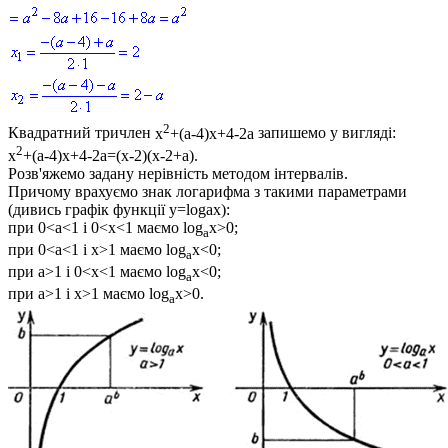
2
Квадратний тричлен
x
+(a-4)x+4-2a
запишемо у вигляді:
2
x
+(a-4)x+4-2a=(x-2)(x-2+a)
.
Розв'яжемо задану нерівність методом інтервалів.
Причому врахуємо знак логарифма з такими параметрами
(дивись графік функції
y=logax
):
при
0<a<1
і
0<x<1
маємо
log
x>0
;
a
при
0<a<1
і
x>1
маємо
log
x<0
;
a
при
a>1
і
0<x<1
маємо
log
x<0
;
a
при
a>1
і
x>1
маємо
log
x>0
.
a