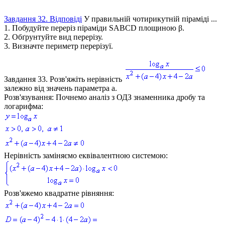
Завдання 32. Відповіді
У правильній чотирикутній піраміді
...
1. Побудуйте переріз піраміди
SABCD
площиною
β
.
2. Обґрунтуйте вид перерізу.
3. Визначте периметр перерізуї.
Завдання 33.
Розв'яжіть нерівність
залежно від значень параметра
a
.
Розв'язування:
Почнемо аналіз з ОДЗ знаменника дробу та
логарифма:
Нерівність заміняємо еквівалентною системою:
Розв'яжемо квадратне рівняння: