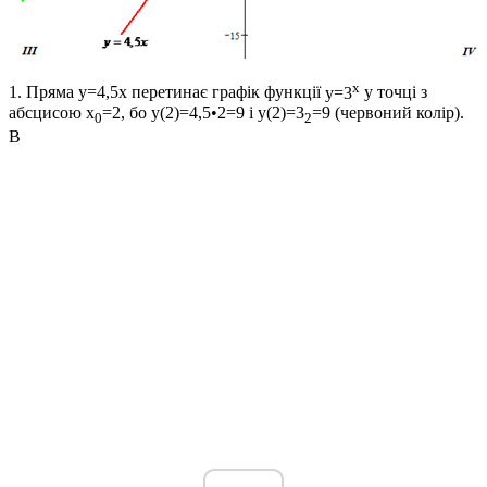
x
1.
Пряма
y=4,5x
перетинає графік функції
y=3
у точці з
абсцисою
x
=2
, бо
y(2)=4,5•2=9
і
y(2)=3
=9
(червоний колір).
0
2
В