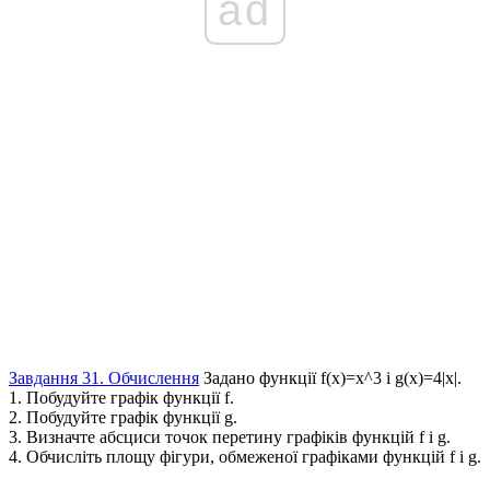
ad
Завдання 31. Обчислення
Задано функції
f(x)=x^3
і
g(x)=4|x|
.
1. Побудуйте графік функції
f
.
2. Побудуйте графік функції
g
.
3. Визначте абсциси точок перетину графіків функцій
f
і
g
.
4. Обчисліть площу фігури, обмеженої графіками функцій
f
і
g
.