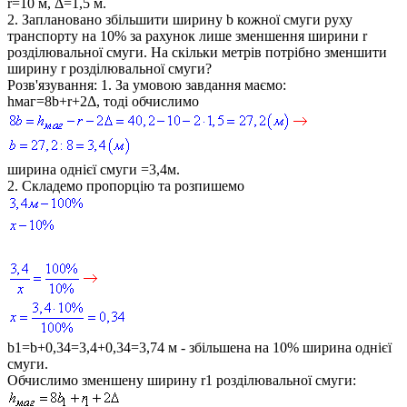
r=10
м,
Δ=1,5
м.
2. Заплановано збільшити ширину
b
кожної смуги руху
транспорту на 10% за рахунок лише зменшення ширини
r
розділювальної смуги. На скільки метрів потрібно зменшити
ширину
r
розділювальної смуги?
Розв'язування:
1. За умовою завдання маємо:
hмаг=8b+r+2Δ
, тоді обчислимо
ширина однієї смуги =3,4м.
2. Складемо пропорцію та розпишемо
b1=b+0,34=3,4+0,34=3,74
м - збільшена на 10% ширина однієї
смуги.
Обчислимо зменшену ширину
r1
розділювальної смуги: