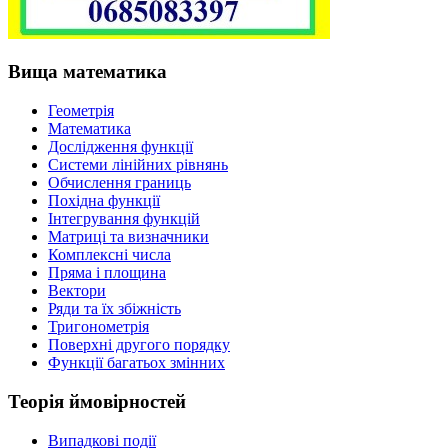
Вища математика
Геометрія
Математика
Дослідження функції
Системи лінійних рівнянь
Обчислення границь
Похідна функції
Інтегрування функцій
Матриці та визначники
Комплексні числа
Пряма і площина
Вектори
Ряди та їх збіжність
Тригонометрія
Поверхні другого порядку
Функції багатьох змінних
Теорія ймовірностей
Випадкові події