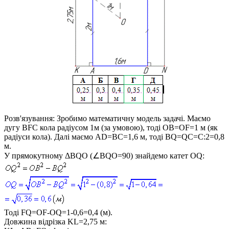
Розв'язування:
Зробимо математичну модель задачі. Маємо
дугу
BFC
кола радіусом 1м (за умовою), тоді
OB=OF=1
м (як
радіуси кола). Далі маємо
AD=BC=1,6
м, тоді
BQ=QC=C:2=0,8
м.
У прямокутному
ΔBQO (∠BQO=90)
знайдемо катет
OQ
:
Тоді
FQ=OF-OQ=1-0,6=0,4
(м).
Довжина відрізка
KL=2,75
м: