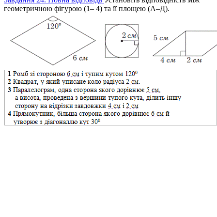
геометричною фігурою (1– 4) та її площею (А–Д).