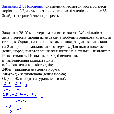
Завдання 27. Пояснення
Знаменник геометричної прогресії
дорівнює 2/3, а сума чотирьох перших її членів дорівнює 65.
Знайдіть перший член прогресії.
Завдання 28.
У майстерні мали виготовити 240 стільців за
n
днів, причому щодня планували виробляти однакову кількість
стільців. Однак, на прохання замовника, завдання виконали
на 2 дні раніше запланованого терміну. Для цього довелося
денну норму виготовлення збільшити на 4 стільці. Визначте
n
.
Розв'язування:
Позначимо вхідні величини:
n
- запланована кількість днів;
n-2
- фактична кількість днів;
240/n
- запланована денна норма;
240/(n-2)
- запланована денна норма;
ОДЗ:
n>0, n≠2
(
n
- натуральне число).