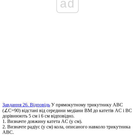
ad
Завдання 26. Відповідь
У прямокутному трикутнику
ABC
(∠C=90)
відстані від середини медіани
BM
до катетів
AC
і
BC
дорівнюють 5 см і 6 см відповідно.
1. Визначте довжину катета
AC
(у см).
2. Визначте радіус (у см) кола, описаного навколо трикутника
ABC
.