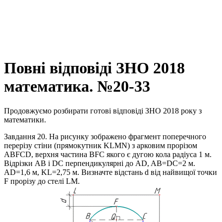
Повні відповіді ЗНО 2018
математика. №20-33
Продовжуємо розбирати готові відповіді ЗНО 2018 року з
математики.
Завдання 20.
На рисунку зображено фрагмент поперечного
перерізу стіни (прямокутник
KLMN
) з арковим прорізом
ABFCD
, верхня частина
BFC
якого є дугою кола радіуса 1 м.
Відрізки
AB
і
DC
перпендикулярні до
AD, AB=DC=2
м.
AD=1,6
м,
KL=2,75
м. Визначте відстань
d
від найвищої точки
F
прорізу до стелі
LM
.