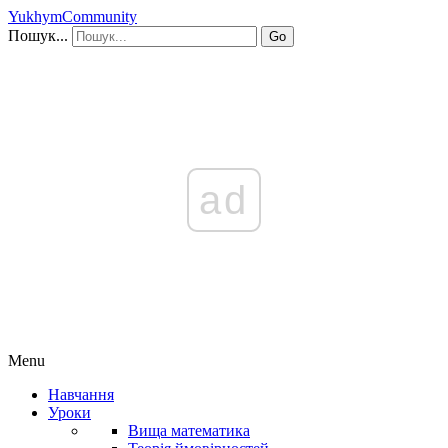
YukhymCommunity
Пошук...
Go
ad
Menu
Навчання
Уроки
Вища математика