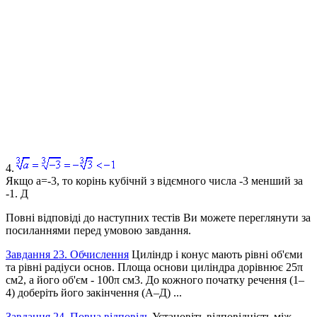
4.
Якщо
a=-3
, то корінь кубічнй з відємного числа -3 менший за
-1. Д
Повні відповіді до наступних тестів Ви можете переглянути за
посиланнями перед умовою завдання.
Завдання 23. Обчислення
Циліндр і конус мають рівні об'єми
та рівні радіуси основ. Площа основи циліндра дорівнює 25π
см2, а його об'єм - 100π см3. До кожного початку речення (1–
4) доберіть його закінчення (А–Д) ...
Завдання 24. Повна відповідь
Установіть відповідність між