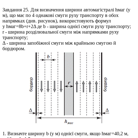
Завдання 25.
Для визначення ширини автомагістралі
hмаг
(у
м), що має по 4 однакові смуги руху транспорту в обох
напрямках (див. рисунок), використовують формул
у hмаг=8b+r+2Δ
де
b
- ширина однієї смуги руху транспорту;
r
- ширина розділювальної смуги між напрямками руху
транспорту;
Δ
- ширина запобіжної смуги між крайньою смугою й
бордюром.
1. Визначте ширину
b
(у м) однієї смуги, якщо
hмаг=40,2
м,