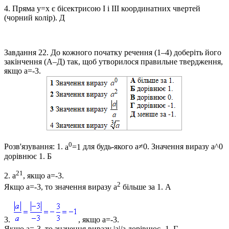
4.
Пряма
y=x
є бісектрисою І і ІІІ координатних чвертей
(чорний колір).
Д
Завдання 22.
До кожного початку речення (1–4) доберіть його
закінчення (А–Д) так, щоб утворилося правильне твердження,
якщо a=-3.
0
Розв'язування:
1.
a
=1
для будь-якого
a≠0
. Значення виразу
a^0
дорівнює 1. Б
21
2.
a
, якщо
a=-3
.
2
Якщо
a=-3
, то значення виразу
a
більше за 1. А
3.
, якщо
a=-3.
Якщо
a=-3
, то значення виразу
|a|/a
дорівнює -1. Г