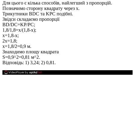
Для цього є кілька способів, найлегший з пропорцій.
Позначимо сторону квадрату через
х
.
Трикутники
BDC
та
KPC
подібні.
Звідси складаємо пропорції
BD/DC=KP/PC;
1,8/1,8=x/(1,8-x);
x=1,8-x;
2x=1,8;
x=1,8/2=0,9
м.
Знаходимо площу квадрата
S=0,9^2=0,81
м^2.
Відповідь:
1) 3,24; 2) 0,81.