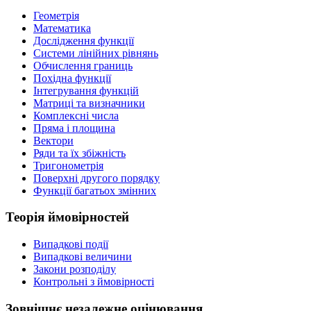
Геометрія
Математика
Дослідження функції
Системи лінійних рівнянь
Обчислення границь
Похідна функції
Інтегрування функцій
Матриці та визначники
Комплексні числа
Пряма і площина
Вектори
Ряди та їх збіжність
Тригонометрія
Поверхні другого порядку
Функції багатьох змінних
Теорія ймовірностей
Випадкові події
Випадкові величини
Закони розподілу
Контрольні з ймовірності
Зовнішнє незалежне оцінювання