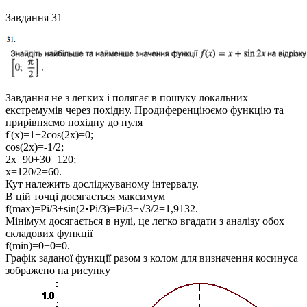
Завдання 31
Завдання не з легких і полягає в пошуку локальних
екстремумів через похідну. Продиференціюємо функцію та
прирівняємо похідну до нуля
f'(x)=1+2cos(2x)=0;
cos(2x)=-1/2;
2x=90+30=120;
x=120/2=60.
Кут належить досліджуваному інтервалу.
В цій точці досягається максимум
f(max)=Pi/3+sin(2•Pi/3)=Pi/3+√3/2=1,9132.
Мінімум досягається в нулі, це легко вгадати з аналізу обох
складових функції
f(min)=0+0=0.
Графік заданої функції разом з колом для визначення косинуса
зображено на рисунку