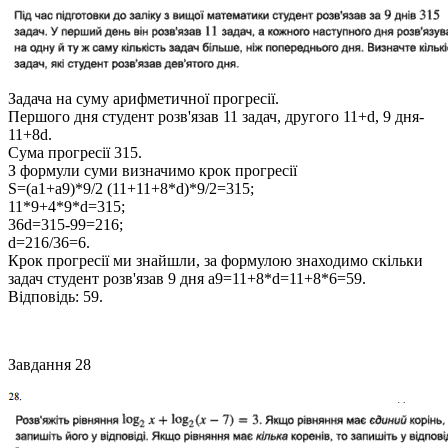
Задача на суму арифметичної прогресії.
Першого дня студент розв'язав 11 задач, другого
11+d
, 9 дня-
11+8d
.
Cума прогресії
315
.
З формули суми визначимо крок прогресії
S=(a1+a9)*9/2 (11+11+8*d)*9/2=315;
11*9+4*9*d=315;
36d=315-99=216;
d=216/36=6.
Крок прогресії ми знайшли, за формулою знаходимо скільки
задач студент розв'язав 9 дня
a9=11+8*d=11+8*6=59.
Відповідь:
59.
Завдання 28