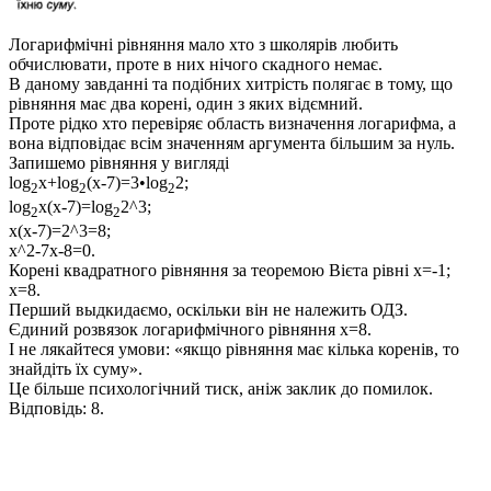
Логарифмічні рівняння мало хто з школярів любить
обчислювати, проте в них нічого скадного немає.
В даному завданні та подібних хитрість полягає в тому, що
рівняння має два корені, один з яких відємний.
Проте рідко хто перевіряє область визначення логарифма, а
вона відповідає всім значенням аргумента більшим за нуль.
Запишемо рівняння у вигляді
log
x+log
(x-7)=3•log
2;
2
2
2
log
x(x-7)=log
2^3;
2
2
x(x-7)=2^3=8;
x^2-7x-8=0.
Корені квадратного рівняння за теоремою Вієта рівні
x=-1;
x=8
.
Перший выдкидаємо, оскільки він не належить ОДЗ.
Єдиний розвязок логарифмічного рівняння
x=8
.
І не лякайтеся умови: «якщо рівняння має кілька коренів, то
знайдіть їх суму».
Це більше психологічний тиск, аніж заклик до помилок.
Відповідь:
8.