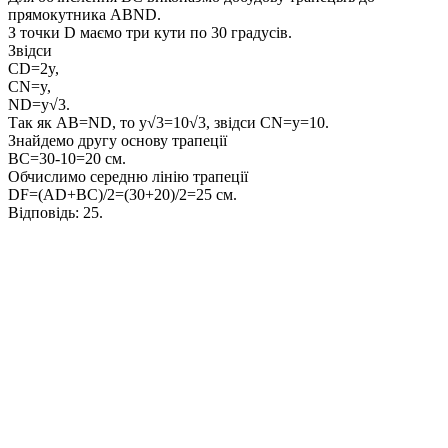
прямокутника
ABND
.
З точки
D
маємо три кути по 30 градусів.
Звідси
СD=2y,
CN=y,
ND=y√3.
Так як
AB=ND
, то
y√3=10√3
, звідси
CN=y=10
.
Знайдемо другу основу трапеції
BC=30-10=20
см.
Обчислимо середню лінію трапеції
DF=(AD+BC)/2=(30+20)/2=25
см.
Відповідь:
25.