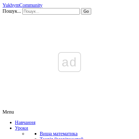
YukhymCommunity
Пошук...
Go
ad
Menu
Навчання
Уроки
Вища математика