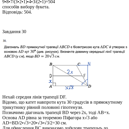
9•8•7/(3•2•1)•4•3/(2•1)=504
способів вибору букета.
Відповідь:
504.
Завдання 30
Нехай середня лінія трапеції
DF
.
Відомо, що катет навпроти кута 30 градусів в прямокутному
трикутнику рівний половині гіпотенузи.
Позначимо діагональ трапеції
BD
через
2x
, тоді
AB=x
.
Основа
AD
рівна за теоремою Піфагора
x√3
або
AD=BD/2•√3=20•√3•√3/2=30
см.
Для обчислення
BC
виконаэмо добудову трапецыъ до