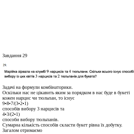
Завдання 29
Задачі на формули комбінаторики.
Оскільки нас не цікавить яким за порядком в нас буде в букеті
кожен нарцис чи тюльпан, то існує
9•8•7/(3•2•1)
способів вибору 3 нарцисів та
4•3/(2•1)
способи вибору тюльпанів.
Сумарна кількість способів скласти букет рівна їх добутку.
Загалом отримаємо