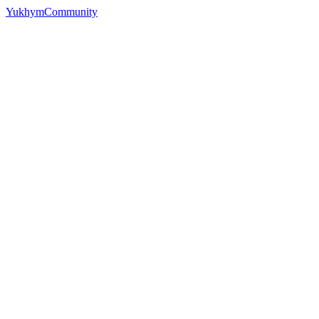
YukhymCommunity