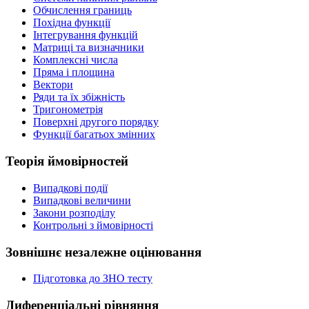
Обчислення границь
Похідна функції
Інтегрування функцій
Матриці та визначники
Комплексні числа
Пряма і площина
Вектори
Ряди та їх збіжність
Тригонометрія
Поверхні другого порядку
Функції багатьох змінних
Теорія ймовірностей
Випадкові події
Випадкові величини
Закони розподілу
Контрольні з ймовірності
Зовнішнє незалежне оцінювання
Підготовка до ЗНО тесту
Диференціальні рівняння