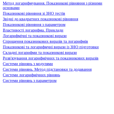
Метод логарифмування. Показникові рівняння з різними
основами
Показникові рівняння зі ЗНО тестів
Звідні до квадратних показникові рівняння
Показникові рівняння з параметром
Властивості логарифма. Приклади
Логарифмічні та показникові вирази
Спрощення показникових виразів та логарифмів
Показникові та логарифмчні вирази із ЗНО підготовки
Складні логарифми та показникові вирази
Розв'язування логарифмічних та показникових виразів
Системи рівнянь з модулями
Системи рівнянь. Метод підстановки та додавання
Системи логарифмічних рівнянь
Системи рівнянь з параметром