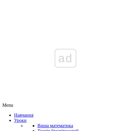
ad
Menu
Навчання
Уроки
Вища математика
Теорія ймовірностей