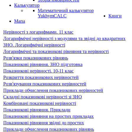
Калькулятор
Математичний калькулятор
YukhymCALC
Книги
Мапа
Нерівності з логарифмами. 11 клас
Логарифмічні нерівності з модулями та звідні до квадратних
ЗНО. Логарифмічні нерівності
Логарифмічні та показникові рівняння та нерівності
Розв'язки показникових рівнянь
Показникові рівняння. ЗНО підготовка
Показникові нерівності. 10-11 клас
Розкриття показникових нерівностей
Розв'язування показникових нерівностей
Приклади обчислення показникових нерівностей
Складні показникові нерівності зі ЗНО
Комбіновані показникові нерівності
Показникові рівняння. Приклади
Показникові рівняння на простих прикладах
Показникові рівняння звідні до простих
Приклади обчислення показникових рівнянь