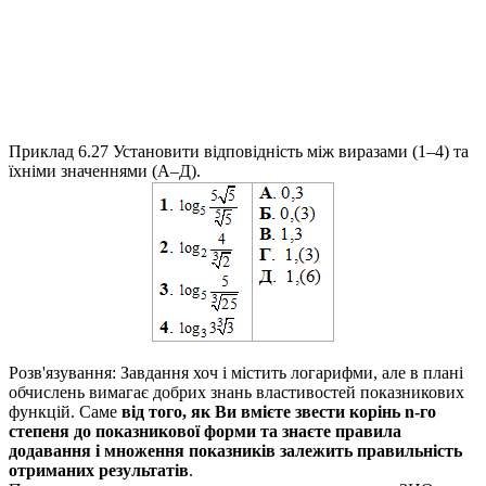
Приклад 6.27
Установити відповідність між виразами (1–4) та
їхніми значеннями (А–Д).
Розв'язування:
Завдання хоч і містить логарифми, але в плані
обчислень вимагає добрих знань властивостей показникових
функцій. Саме
від того, як Ви вмієте звести корінь
n
-го
степеня до показникової форми та знаєте правила
додавання і множення показників залежить правильність
отриманих результатів
.