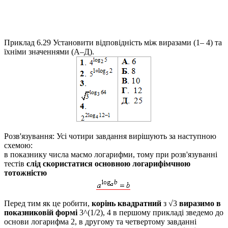
Приклад 6.29
Установити відповідність між виразами (1– 4) та
їхніми значеннями (А–Д).
Розв'язування:
Усі чотири завдання вирішують за наступною
схемою:
в показнику числа маємо логарифми, тому при розв'язуванні
тестів
слід скористатися основною логарифімчною
тотожністю
Перед тим як це робити,
корінь квадратний
з
√3
виразимо в
показниковій формі
3^(1/2)
, 4 в першому прикладі зведемо до
основи логарифма 2, в другому та четвертому завданні