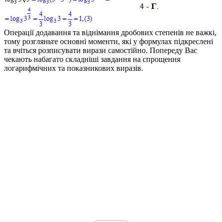
Операції додавання та віднімання дробових степенів не важкі,
тому розгляньте основні моменти, які у формулах підкреслені
та вчіться розписувати вирази самостійно. Попереду Вас
чекають набагато складніші завдання на спрощення
логарифмічних та показникових виразів.