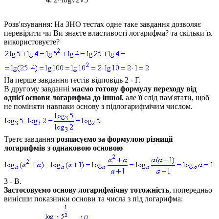
Розв'язування:
На ЗНО тестах одне таке завдання дозволяє
перевірити чи Ви знаєте властивості логарифма? та скільки їх
використовуєте?
На перше завдання тестів відповідь 2 - Г.
В другому завданні
маємо готову формулу переходу від
однієї основи логарифма до іншої
, але її слід пам'ятати, щоб
не поміняти навпаки основу з підлогарифмічим числом.
Третє завдання
розписуємо за формулою різниціі
логарифмів з однаковою основою
3 - В.
Застосовуємо основу логарифмічну тотожність
, попередньо
винісши показники основи та числа з під логарифма: