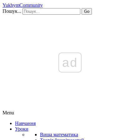
YukhymCommunity
Пошук...
Go
ad
Menu
Навчання
Уроки
Вища математика