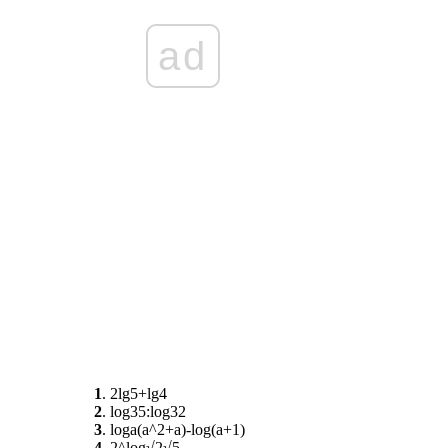
ad
1
. 2lg5+lg4
2
. log35:log32
3
. loga(a^2+a)-log(a+1)
4
. 2^log√2√5