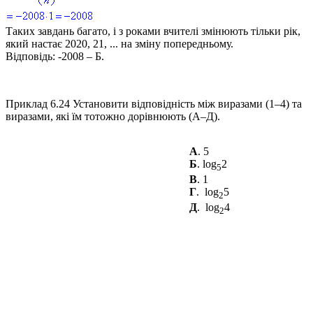
Таких завдань багато, і з роками вчителі змінюють тільки рік,
який настає 2020, 21, ... на зміну попередньому.
Відповідь:
-2008 – Б.
Приклад 6.24
Установити відповідність між виразами (1–4) та
виразами, які їм тотожно дорівнюють (А–Д).
А
. 5
Б
. log
2
5
В
. 1
Г
. log
5
2
Д
. log
4
2