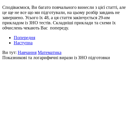
Сподіваємося, Ви багато повчального винесли з цієї статті, але
це ще не все що ми підготували, на цьому розбір завдань не
завершено. Усього їх 48, а ця стаття закінчується 29-им
прикладом із ЗНО тестів. Складніші приклади та схеми їх
обчислень чекають Вас попереду.
Попередня
Наступна
Ви тут:
Навчання
Математика
Показникові та логарифмчні вирази із ЗНО підготовки