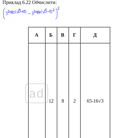
Приклад 6.22
Обчислити:
А
Б
В
Г
Д
ad
12
8
2
65-16√3