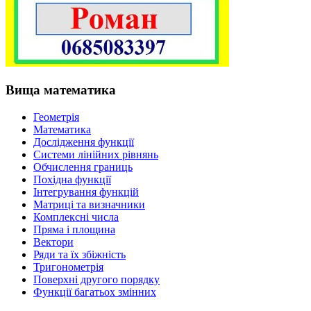
Вища математика
Геометрія
Математика
Дослідження функції
Системи лінійних рівнянь
Обчислення границь
Похідна функції
Інтегрування функцій
Матриці та визначники
Комплексні числа
Пряма і площина
Вектори
Ряди та їх збіжність
Тригонометрія
Поверхні другого порядку
Функції багатьох змінних