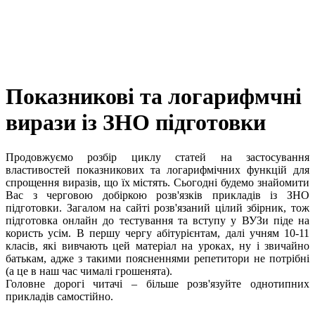
Показникові та логарифмчні
вирази із ЗНО підготовки
Продовжуємо розбір циклу статей на застосування
властивостей показникових та логарифмічних функцій для
спрощення виразів, що їх містять. Сьогодні будемо знайомити
Вас з черговою добіркою розв'язків прикладів із ЗНО
підготовки. Загалом на сайті розв'язаний цілий збірник, тож
підготовка онлайн до тестування та вступу у ВУЗи піде на
користь усім. В першу чергу абітурієнтам, далі учням 10-11
класів, які вивчають цей матеріал на уроках, ну і звичайно
батькам, адже з такими поясненнями репетитори не потрібні
(а це в наш час чималі грошенята).
Головне дорогі читачі – більше розв'язуйте однотипних
прикладів самостійно.