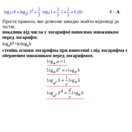
Просте правило, яке дозволяє швидко знайти відповіді до
тестів:
показник від числа у логарифмі виносимо множником
перед логарифм
;
k
log
b
=k•log
b
a
a
степінь основи логарифма при винесенні з під логарифма є
оберненим множником перед логарифмом
.