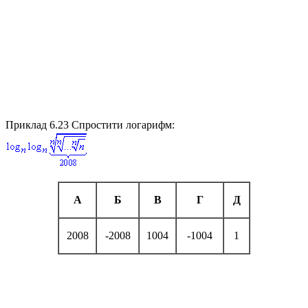
Приклад 6.23
Спростити логарифм:
А
Б
В
Г
Д
2008
-2008
1004
-1004
1