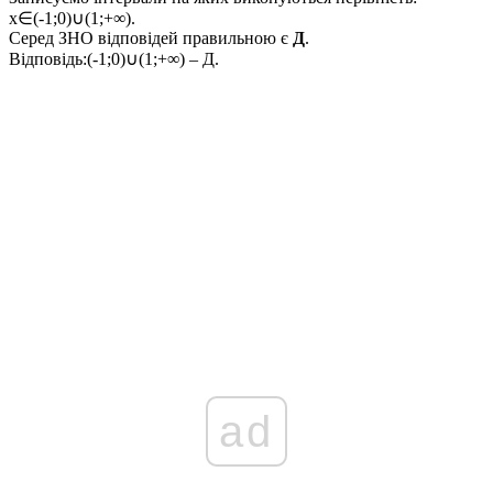
x∈(-1;0)∪(1;+∞)
.
Серед ЗНО відповідей правильною є
Д
.
Відповідь:
(-1;0)∪(1;+∞) – Д.
ad