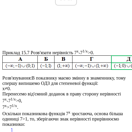
x
1/x
Приклад 15.7
Розв'язати нерівність
7
-7
>0
.
Розв'язування:
В показнику маємо змінну в знаменнику, тому
спершу випишемо ОДЗ для степеневої функції:
x≠0
.
Перенесемо від'ємний доданок в праву сторону нерівності
x
1/x
7
-7
>0,
x
1/x
7
>7
.
x
Оскільки показникова функція
7
зростаюча, основа більша
одиниці 7>1, то, зберігаючи знак нерівності прирівнюємо
показники: