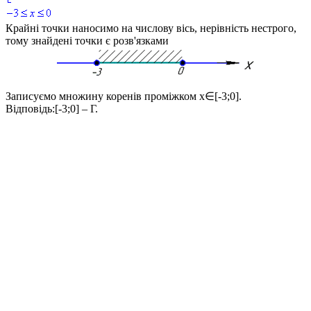
Крайні точки наносимо на числову вісь, нерівність нестрого,
тому знайдені точки є розв'язками
Записуємо множину коренів проміжком
x∈[-3;0]
.
Відповідь:
[-3;0] – Г.