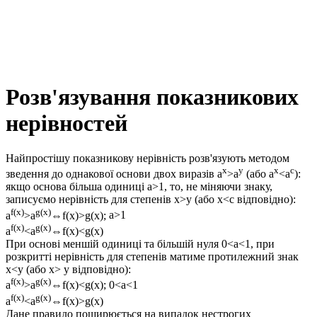
Розв'язування показникових
нерівностей
Найпростішу показникову нерівність розв'язують методом
x
y
x
c
зведення до однакової основи двох виразів
a
>a
(або
a
<a
):
якщо основа більша одиниці
a>1
, то, не міняючи знаку,
записуємо нерівність для степенів
x>y
(або
x<c
відповідно):
f(x)
g(x)
a
>a
⇔f(x)>g(x);
a>1
f(x)
g(x)
a
<a
⇔f(x)<g(x)
При основі меншій одиниці та більшій нуля
0<a<1
, при
розкритті нерівність для степенів матиме протилежний знак
x<y
(або
x> y
відповідно):
f(x)
g(x)
a
>a
⇔f(x)<g(x);
0<a<1
f(x)
g(x)
a
<a
⇔f(x)>g(x)
Дане правило поширюється на випадок нестрогих