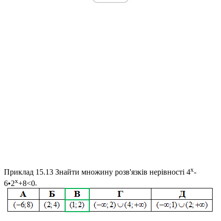
x
Приклад 15.13
Знайти множину розв'язків нерівності
4
-
x
6•2
+8<0
.