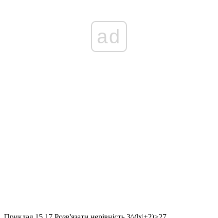
ad
Приклад 15.17
Розв'язати нерівність
3^(|x|+2)>27
.