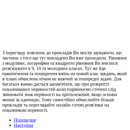
З перегляду пояснень до прикладів Ви могли зауважити, що
частини з того що тут викладено Ви вже проходили. Рівняння
з модулями, логарифми та квадратні рівняння Ви вчилися
розв'язувати в 9, 10 та молодших класах. Тут же йде
накопичення та поширення вмінь на новий клас завдань, який
в плані обчислень нічим не важчий за попередні задачі. Для
багатьох важко дається запам'ятати, що при розкритті
показникових нерівностей коли порівнюємо степені слід
змінювати знак нерівності на протилежний, якщо основи
менші за одиницю. Тому самостійно обчислюйте більше
прикладів та переглядайте онлайн готові розв'язки на
показникові нервності.
Попередня
Наступна