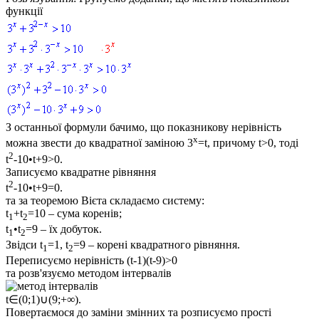
функції
З останньої формули бачимо, що показникову нерівність
x
можна звести до квадратної заміною
3
=t
, причому
t>0
, тоді
2
t
-10•t+9>0.
Записуємо квадратне рівняння
2
t
-10•t+9=0.
та за теоремою Вієта складаємо систему:
t
+t
=10
– сума коренів;
1
2
t
•t
=9
– їх добуток.
1
2
Звідси
t
=1, t
=9
– корені квадратного рівняння.
1
2
Переписуємо нерівність
(t-1)(t-9)>0
та розв'язуємо методом інтервалів
t∈(0;1)∪(9;+∞)
.
Повертаємося до заміни змінних та розписуємо прості