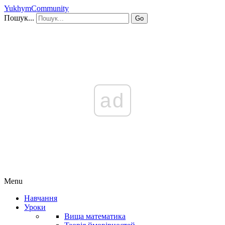
YukhymCommunity
Пошук...
Go
ad
Menu
Навчання
Уроки
Вища математика