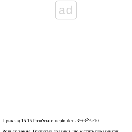
ad
x
2-x
Приклад 15.15
Розв'язати нерівність
3
+3
>10
.
Розв'язування:
Групуємо доданки, що містять показникові