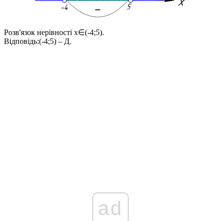
Розв'язок нерівності
x∈(-4;5)
.
Відповідь:
(-4;5) – Д.
ad