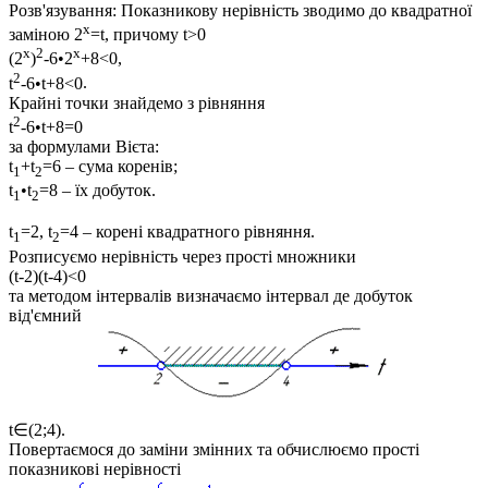
Розв'язування:
Показникову нерівність зводимо до квадратної
x
заміною
2
=t
, причому
t>0
x
2
x
(2
)
-6•2
+8<0
,
2
t
-6•t+8<0
.
Крайні точки знайдемо з рівняння
2
t
-6•t+8=0
за формулами Вієта:
t
+t
=6
– сума коренів;
1
2
t
•t
=8
– їх добуток.
1
2
t
=2, t
=4
– корені квадратного рівняння.
1
2
Розписуємо нерівність через прості множники
(t-2)(t-4)<0
та методом інтервалів визначаємо інтервал де добуток
від'ємний
t∈(2;4)
.
Повертаємося до заміни змінних та обчислюємо прості
показникові нерівності