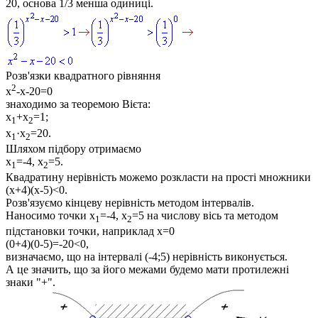
20
, основа
1/3
менша одиниці.
Розв'язки квадратного рівняння
2
x
-x-20=0
знаходимо за теоремою Вієта:
x
+x
=1;
1
2
x
·x
=20.
1
2
Шляхом підбору отримаємо
x
=-4, x
=5
.
1
2
Квадратину нерівність можемо розкласти на прості множники
(x+4)(x-5)<0
.
Розв'язуємо кінцеву нерівність методом інтервалів.
Наносимо точки
x
=-4, x
=5
на числову вісь та методом
1
2
підстановки точки, наприклад
x=0
(0+4)(0-5)=-20<0
,
визначаємо, що на інтервалі
(-4;5)
нерівність виконується.
А це значить, що за його межами будемо мати протилежні
знаки "+".