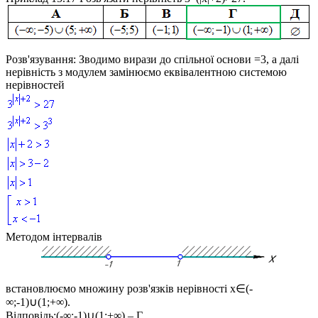
Розв'язування:
Зводимо вирази до спільної основи =3, а далі
нерівність з модулем замінюємо еквівалентною системою
нерівностей
Методом інтервалів
встановлюємо множину розв'язків нерівності
x∈(-
∞;-1)∪(1;+∞)
.
Відповідь:
(-∞;-1)∪(1;+∞) – Г.