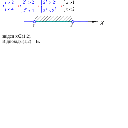
звідси
x∈(1;2)
.
Відповідь:
(1;2) – В.