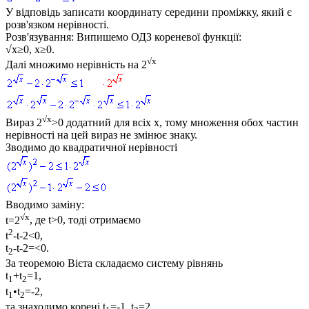
У відповідь записати координату середини проміжку, який є
розв'язком нерівності.
Розв'язування:
Випишемо ОДЗ кореневої функції:
√x≥0, x≥0
.
√x
Далі множимо нерівність на
2
√x
Вираз
2
>0
додатний для всіх
x
, тому множення обох частин
нерівності на цей вираз не змінює знаку.
Зводимо до квадратичної нерівності
Вводимо заміну:
√x
t=2
, де
t>0
, тоді отримаємо
2
t
-t-2<0,
t
-t-2=<0.
2
За теоремою Вієта складаємо систему рівнянь
t
+t
=1,
1
2
t
•t
=-2
,
1
2
та знаходимо корені
t
=-1, t
=2
.