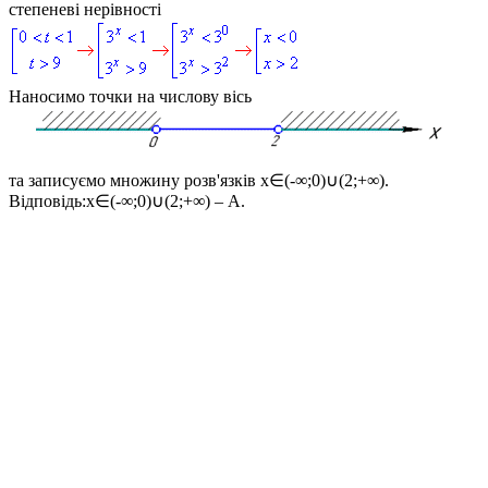
степеневі нерівності
Наносимо точки на числову вісь
та записуємо множину розв'язків
x∈(-∞;0)∪(2;+∞)
.
Відповідь:
x∈(-∞;0)∪(2;+∞) – А.