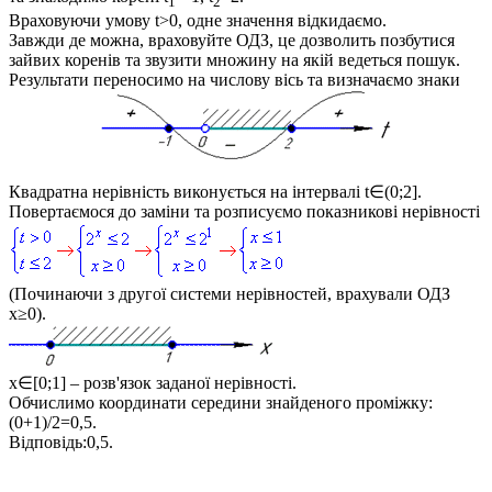
1
2
Враховуючи умову
t>0
, одне значення відкидаємо.
Завжди де можна, враховуйте ОДЗ, це дозволить позбутися
зайвих коренів та звузити множину на якій ведеться пошук.
Результати переносимо на числову вісь та визначаємо знаки
Квадратна нерівність виконується на інтервалі
t∈(0;2]
.
Повертаємося до заміни та розписуємо показникові нерівності
(Починаючи з другої системи нерівностей, врахували ОДЗ
x≥0
).
x∈[0;1]
– розв'язок заданої нерівності.
Обчислимо координати середини знайденого проміжку:
(0+1)/2=0,5
.
Відповідь:
0,5.