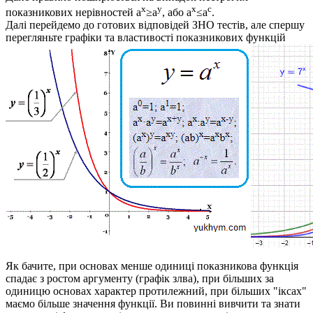
x
y
x
с
показникових нерівностей
a
≥a
, або
a
≤a
.
Далі перейдемо до готових відповідей ЗНО тестів, але спершу
перегляньте графіки та властивості показникових функцій
Як бачите, при основах менше одиниці показникова функція
спадає з ростом аргументу (графік злва), при більших за
одиницю основах характер протилежний, при більших "іксах"
маємо більше значення функції. Ви повинні вивчити та знати