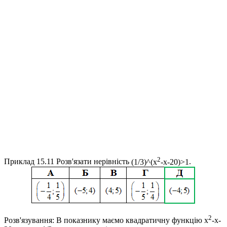
2
Приклад 15.11
Розв'язати нерівність
(1/3)^(x
-x-20)>1
.
2
Розв'язування:
В показнику маємо квадратичну функцію
x
-x-