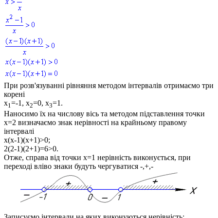
При розв'язуванні рівняння методом інтервалів отримаємо три
корені
x
=-1, x
=0, x
=1
.
1
2
3
Наносимо їх на числову вісь та методом підставлення точки
x=2
визначаємо знак нерівності на крайньому правому
інтервалі
x(x-1)(x+1)>0;
2(2-1)(2+1)=6>0.
Отже, справа від точки
x=1
нерівність виконується
,
при
переході вліво знаки будуть чергуватися -,+,-
Записуємо інтервали на яких виконуються нерівність: