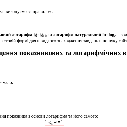
ма виконуємо за правилом:
ковий логарифм lg=lg
та
логарифм натуральний ln=log
– в о
10
e
екстовій формі для швидкого знаходження завдань в пошуку сайте
ення показникових та логарифмічних в
е мало.
ня показника з основи логарифма та його самого: