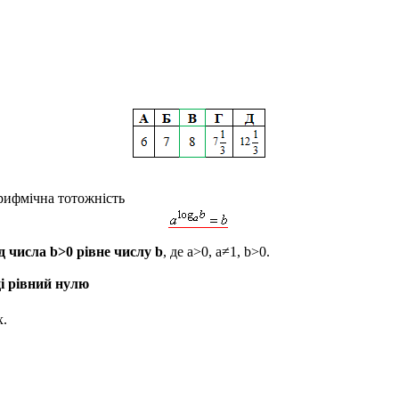
рифмічна тотожність
д числа
b>0
рівне числу
b
,
де
a>0, a≠1, b>0
.
і рівний нулю
х.