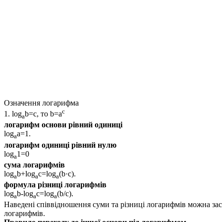
Означення логарифма
c
1.
log
b=c
, то
b=a
a
логарифм основи рівний одиниці
log
a=1
.
a
логарифм одиниці рівний нулю
log
1=0
a
сума логарифмів
log
b+log
c=log
(b·c)
.
a
a
a
формула різниці логарифмів
log
b-log
c=
log
(b/c)
.
a
a
a
Наведені співвідношення суми та різниці логарифмів можна зас
логарифмів.