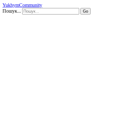
YukhymCommunity
Пошук...
Go