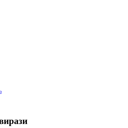
р
 вирази