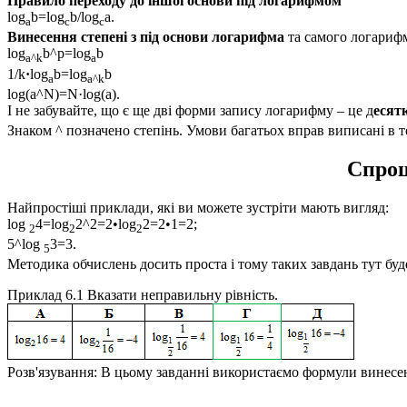
Правило переходу до іншої основи під логарифмом
log
b=log
b/log
a.
a
с
с
Винесення степені з під основи логарифма
та самого логариф
log
b^p=log
b
a^k
a
1/k
·
log
b=log
b
a
a^k
log(a^N)=N·log(a).
І не забувайте, що є ще дві форми запису логарифму – це д
есят
Знаком ^ позначено степінь. Умови багатьох вправ виписані в т
Спрощ
Найпростіші приклади, які ви можете зустріти мають вигляд:
log
4=log
2^2=2•log
2=2•1=2;
2
2
2
5^log
3=3.
5
Методика обчислень досить проста і тому таких завдань тут буд
Приклад 6.1
Вказати неправильну рівність.
Розв'язування:
В цьому завданні використаємо формули винесен