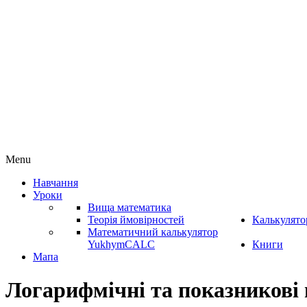
Menu
Навчання
Уроки
Вища математика
Теорія ймовірностей
Калькулято
Математичний калькулятор
YukhymCALC
Книги
Мапа
Логарифмічні та показникові