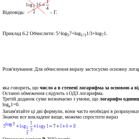
Відповідь:
– Г.
Приклад 6.2
Обчислити: 5^log
7+log
1/3+log
1.
5
1/3
7
Розв'язування:
Для обчислення виразу застосуємо основну лога
яка говорить, що
число
a
в степені логарифма за основою
a
ві
Останні обмеження слідують з ОДЗ логарифма.
Третій доданок суми визначаємо з умови, що
логарифм одиниц
log
1=0
.
a
Запам'ятайте ці дві формули, вони часто необхідні в розрахунка
Знаючи все викладене вище, можемо спростити вираз