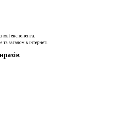
снові експонента.
 та загалом в інтернеті.
иразів