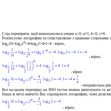
Слід перевіряти, щоб виконувалися умови
a>0, a≠1, b>0, c≠0
.
Розписуємо логарифми та співставляємо з правими сторонами за
4
log
16=log
2
=4•log
2=4•1=4
- вірно,
2
2
2
- вірно,
- вірно
- неправильна рів
Все на цьому перевірку на ЗНО тестах можна закінчувати та за
Наша ж мета навчити Вас спрощувати логарифми, тому розв'яже
- вірно.