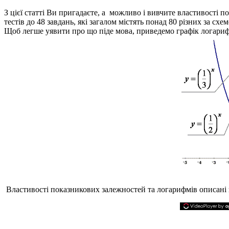
З цієї статті Ви пригадаєте, а можливо і вивчите властивості 
тестів до 48 завдань, які загалом містять понад 80 різних за сх
Щоб легше уявити про що піде мова, приведемо графік логариф
Властивості показникових залежностей та логарифмів описані в 