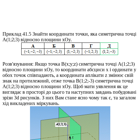
Приклад 41.5
Знайти координати точки, яка симетрична точці
A(1;2;3)
відносно площини
xOy
.
Розв'язування:
Якщо точка
B(x;y;z)
симетрична точці
A(1;2;3)
відносно площини
xOy
, то координати абсциси
x
і ординати
y
обох точок співпадають, а координата аплікати
z
змінює свій
знак на протилежний, отже точка
B(1;2;-3)
симетрична точці
A(1;2;3)
відносно площини
xOy
. Щоб мати уявлення як це
виглядає в просторі до цього та наступних завдань побудовані
зрізи 3d рисунків. З них Вам стане ясно чому так є, та загалом
хід викладених міркувань.