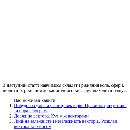
В наступній статті навчимося складати рівняння кола, сфери,
зводити їх рівняння до канонічного вигляду, знаходити радіус.
Вас може зацікавити:
Побудова суми та різниці векторів. Правило трикутника
та паралелограма
Довжина вектора. Кут між векторами
Лінійна залежність і незалежність векторів. Розклад
вектора за базисом