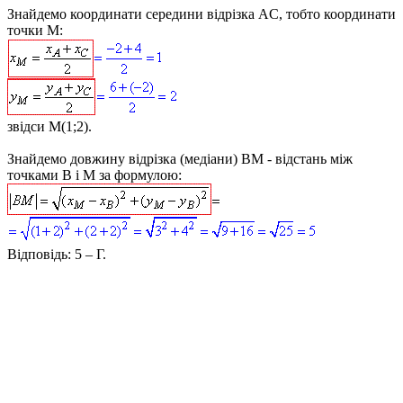
Знайдемо координати середини відрізка
AC
, тобто координати
точки
M
:
звідси
M(1;2)
.
Знайдемо довжину відрізка (медіани)
BM
- відстань між
точками
B
і
M
за формулою:
Відповідь:
5 – Г.