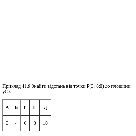
Приклад 41.9
Знайти відстань від точки
P(3;-6;8)
до площини
yOz
.
А
Б
В
Г
Д
3
4
6
8
10