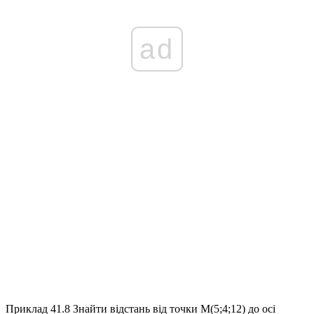
ad
Приклад 41.8
Знайти відстань від точки
M(5;4;12)
до осі