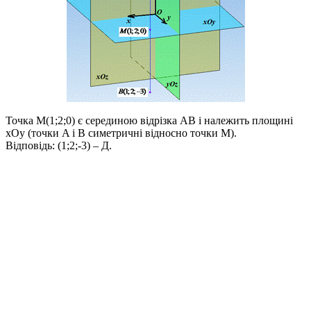
Точка
M(1;2;0)
є серединою відрізка
AB
і належить площині
xOy
(точки
A
і
B
симетричні відносно точки
M
).
Відповідь:
(1;2;-3) – Д.