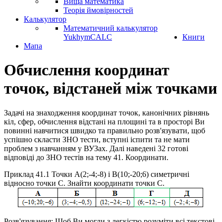
Вища математика
Теорія ймовірностей
Калькулятор
Математичний калькулятор
YukhymCALC
Книги
Мапа
Обчислення координат
точок, відстаней між точками
Задачі на знаходження координат точок, канонічних рівнянь
кіл, сфер, обчислення відстані на площині та в просторі Ви
повинні навчитися швидко та правильно розв'язувати, щоб
успішно скласти ЗНО тести, вступні іспити та не мати
проблем з навчанням у ВУЗах. Далі наведені 32 готові
відповіді до ЗНО тестів на тему 41. Координати.
Приклад 41.1
Точки
A(2;-4;-8)
і
B(10;-20;6)
симетричні
відносно точки
C
. Знайти координати точки
C
.
Розв'язування:
Щоб Ви могли з легкістю розуміти всі текстові