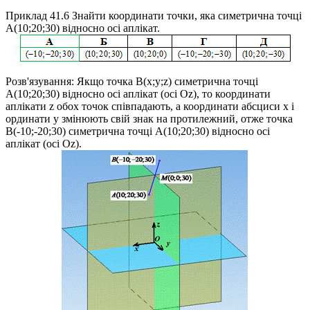
Приклад 41.6
Знайти координати точки, яка симетрична точці
A(10;20;30)
відносно осі аплікат.
Розв'язування:
Якщо точка
B(x;y;z)
симетрична точці
A(10;20;30)
відносно осі аплікат (осі
Oz
), то координати
аплікати
z
обох точок співпадають, а координати абсциси
x
і
ординати
y
змінюють свій знак на протилежний, отже точка
B(-10;-20;30)
симетрична точці
A(10;20;30)
відносно осі
аплікат (осі
Oz
).