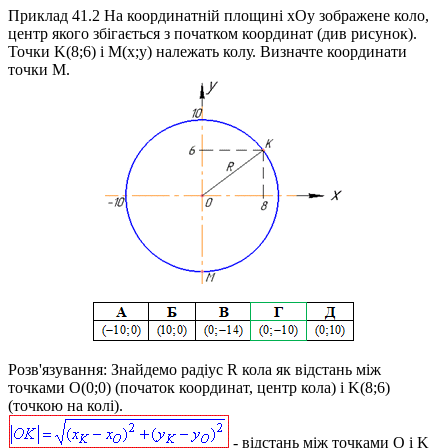
Приклад 41.2
На координатній площині
xOy
зображене коло,
центр якого збігається з початком координат (див рисунок).
Точки
K(8;6)
і
M(x;y)
належать колу. Визначте координати
точки
M
.
Розв'язування:
Знайдемо радіус
R
кола як відстань між
точками
O(0;0)
(початок координат, центр кола) і
K(8;6)
(точкою на колі).
- відстань між точками
O
і
K