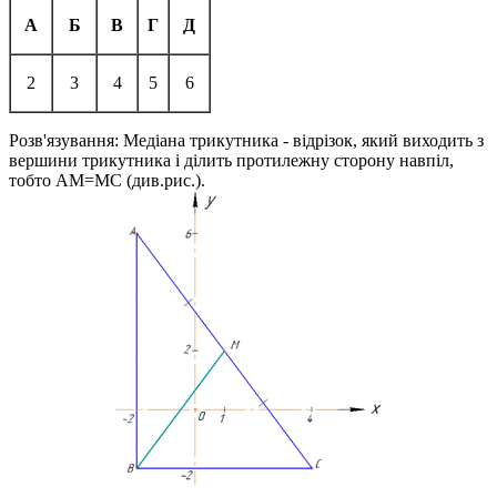
А
Б
В
Г
Д
2
3
4
5
6
Розв'язування:
Медіана трикутника - відрізок, який виходить з
вершини трикутника і ділить протилежну сторону навпіл,
тобто
AM=MC
(див.рис.).