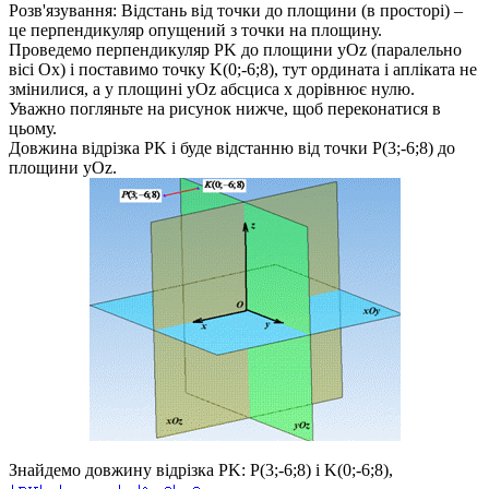
Розв'язування:
Відстань від точки до площини (в просторі) –
це перпендикуляр опущений з точки на площину.
Проведемо перпендикуляр
PK
до площини
yOz
(паралельно
вісі
Ox
) і поставимо точку
K(0;-6;8)
, тут ордината і апліката не
змінилися, а у площині
yOz
абсциса
x
дорівнює нулю.
Уважно погляньте на рисунок нижче, щоб переконатися в
цьому.
Довжина відрізка
PK
і буде відстанню від точки
P(3;-6;8)
до
площини
yOz
.
Знайдемо довжину відрізка
PK
:
P(3;-6;8)
і
K(0;-6;8)
,