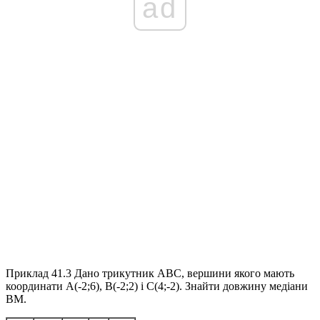
ad
Приклад 41.3
Дано трикутник
ABC
, вершини якого мають
координати
A(-2;6), B(-2;2)
і
C(4;-2)
. Знайти довжину медіани
BM
.