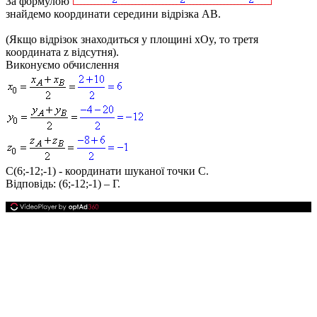
За формулою
знайдемо координати середини відрізка
AB
.
(Якщо відрізок знаходиться у площині
xOy
, то третя
координата
z
відсутня).
Виконуємо обчислення
C(6;-12;-1)
- координати шуканої точки
C
.
Відповідь:
(6;-12;-1) – Г.