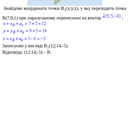
Знайдемо координати точки
B
(x;y;z)
, у яку переходить точка
1
B(7;9;1)
при паралельному перенесенні на вектор
:
Записуємо у вигляді
B
(12;14;-5)
.
1
Відповідь:
(12;14;-5) – В.