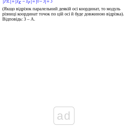
(
Якщо відрізок паралельний деякій осі координат, то модуль
різниці координат точок по цій осі й буде довжиною відрізка
).
Відповідь:
3 – А.
ad