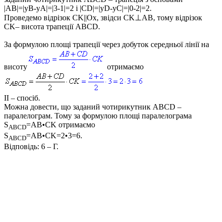
|AB|=|yB-yA|=|3-1|=2
і
|CD|=|yD-yC|=|0-2|=2
.
Проведемо відрізок
CK||Ox
, звідси
CK⊥AB
, тому відрізок
CK
– висота трапеції
ABCD
.
За формулою площі трапеції через добуток середньої лінії на
висоту
отримаємо
ІІ – спосіб.
Можна довести, що заданий чотирикутник
ABCD
–
паралелограм. Тому за формулою площі паралелограма
S
=AB•CK
отримаємо
ABCD
S
=AB•CK=2•3=6.
ABCD
Відповідь:
6 – Г.