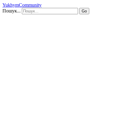
YukhymCommunity
Пошук...
Go