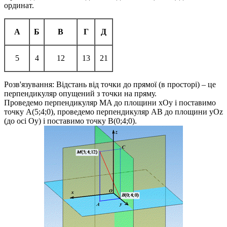
ординат.
А
Б
В
Г
Д
5
4
12
13
21
Розв'язування:
Відстань від точки до прямої (в просторі) – це
перпендикуляр опущений з точки на пряму
.
Проведемо перпендикуляр
MA
до площини
xOy
і поставимо
точку
A(5;4;0)
, проведемо перпендикуляр
AB
до площини
yOz
(до осі
Oy
) і поставимо точку
B(0;4;0)
.