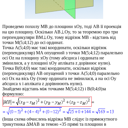
Проведемо похилу
MB
до площини
xOy
, тоді
AB
її проекція
на цю площину. Оскільки
AB⊥Oy
, то за теоремою про три
перпендикуляри
BM⊥Oy
, тому відрізок
MB
- відстань від
точки
M(5;4;12)
до осі ординат.
Точка
A(5;4;0)
має такі координати, оскільки відрізок
(перпендикуляр)
MA
опущений з точки
M(5;4;12)
паралельно
осі
Oz
на площину
xOy
(тому абсциса і ордината не
змінилися, а у площині
xOy
апліката
z
дорівнює нулю).
Точка
B(0;4;0)
має такі координати, оскільки відрізок
(перпендикуляр)
AB
опущений з точки
A(5;4;0)
паралельно
осі
Ox
на вісь
Oy
(тому ордината не змінилася, а на осі
Oy
абсциса
x
і апліката
z
дорівнюють нулю).
Знайдемо відстань між точками
M(5;4;12)
і
B(0;4;0)
за
формулою
:
(Інша схема обчислень відрізка
MB
слідує із прямокутного
трикутника
ΔMAB
за темою «35 прямі та площини в