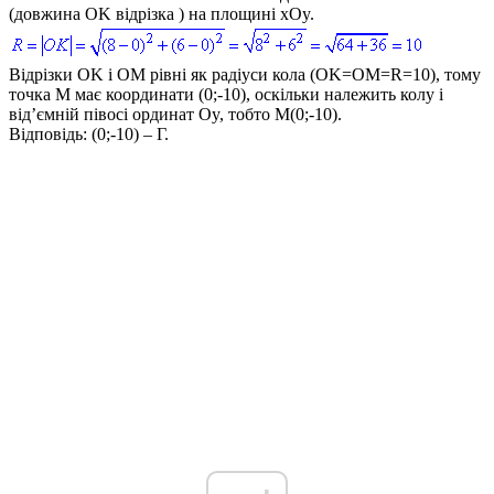
(довжина
OK
відрізка ) на площині
xOy
.
Відрізки
OK
і
OM
рівні як радіуси кола (
OK=OM=R=10
), тому
точка
M
має координати
(0;-10)
, оскільки належить колу і
від’ємній півосі ординат
Oy
, тобто
M(0;-10)
.
Відповідь:
(0;-10) – Г.