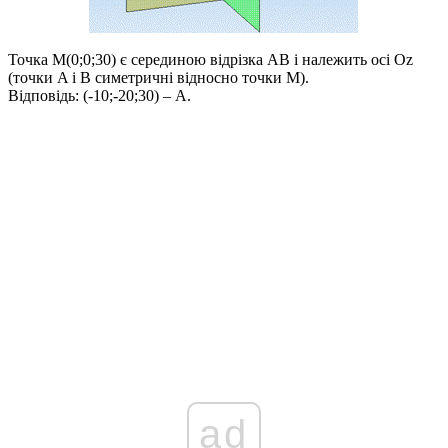
Точка
M(0;0;30)
є серединою відрізка
AB
і належить осі
Oz
(точки
A
і
B
симетричні відносно точки
M
).
Відповідь:
(-10;-20;30) – А.
ad