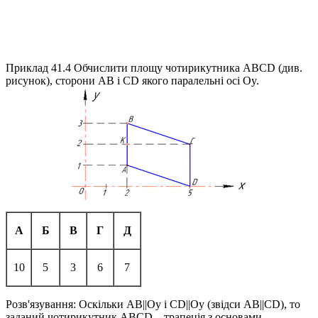
Приклад 41.4
Обчислити площу чотирикутника
ABCD
(див.
рисунок), сторони
AB
і
CD
якого паралельні осі
Oy
.
А
Б
В
Г
Д
10
5
3
6
7
Розв'язування:
Оскільки
AB||Oy
і
CD||Oy
(звідси
AB||CD
), то
заданий чотирикутник
ABCD
– трапеція з основами