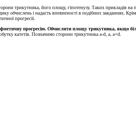
торони трикутника, його площу, гіпотенузу. Таких прикладів на п
ику обчислень і надасть впевненості в подібних завданнях. Крім 
ичної прогресії.
фметичну прогресію. Обчислити площу трикутника, якщо бі
обутку катетів. Позначимо сторони трикутника
a-d, a, a+d.