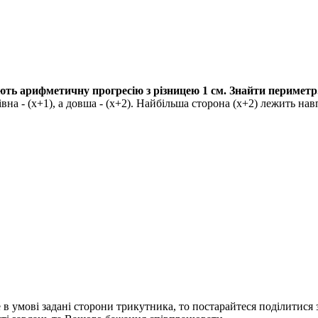
ть арифметичну прогресію з різницею 1 см. Знайти периметр
івна -
(х+1),
а довша -
(х+2)
. Найбільша сторона
(x+2)
лежить нав
 умові задані сторони трикутника, то постарайтеся поділитися з 