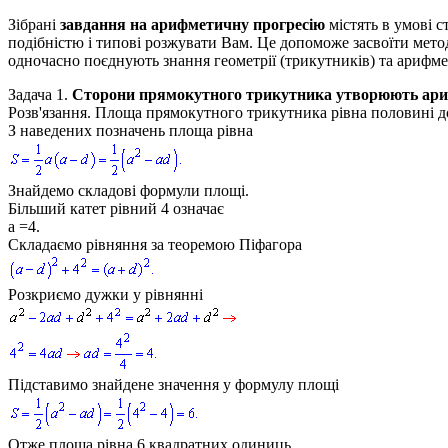
Зібрані
завдання на арифметичну прогресію
містять в умові с
подібністю і типові розжувати Вам. Це допоможе засвоїти метод
одночасно поєднують знання геометрії (трикутників) та арифмет
Задача 1.
Сторони прямокутного трикутника утворюють ари
Розв'язання.
Площа прямокутного трикутника рівна половині д
З наведених позначень площа рівна
Знайдемо складові формули площі.
Більший катет рівний
4
означає
a =4
.
Складаємо рівняння за теоремою Піфагора
Розкриємо дужки у рівнянні
Підставимо знайдене значення у формулу площі
Отже площа рівна 6 квадратних одиниць.