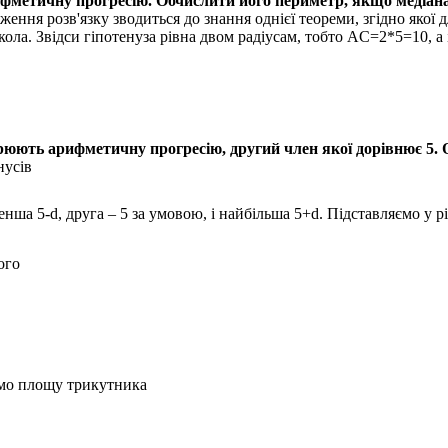
етичну прогресію. Обчислити його периметр, якщо медіана,
ження розв'язку зводиться до знання однієї теореми, згідно яко
кола. Звідси гіпотенуза рівна двом радіусам, тобто
AC=2*5=10
, 
орюють арифметичну прогресію, другий член якої дорівнює 5.
нусів
менша
5-d
, друга –
5
за умовою, і найбільша
5+d
. Підставляємо у р
ого
имо площу трикутника