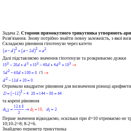
Задача 2.
Сторони прямокутного трикутника утворюють арифм
Розв'язання.
Знову потрібно знайти певну залежність, з якої виз
Складаємо рівняння гіпотенузи через катети
Далі підставляємо значення гіпотенузи та розкриваємо дужки
Отримали квадратне рівняння для визначення різниці арифмет
та корені рівняння
Перше значення відкидаємо, оскільки при
d=10
отримаємо не т
10;10-2=8; 8-2=6
.
Знайдемо периметр трикутника