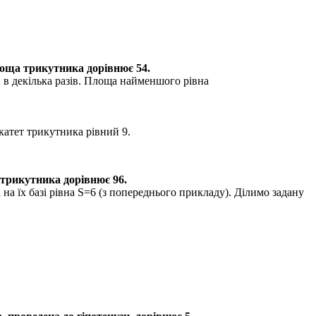
лоща трикутника дорівнює
54.
й в декілька разів. Площа найменшого рівна
атет трикутника рівний 9.
 трикутника дорівнює
96
.
а їх базі рівна
S=6
(з попереднього прикладу). Ділимо задану