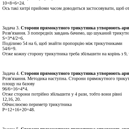
10+8+6=24.
Ось такі хитрі прийоми часом доводиться застосовувати, щоб о
Задача 3.
Сторони прямокутного трикутника утворюють ариф
Розв'язання.
З попередніх завдань бачимо, що шуканий трикутн
S=3*4/2=6.
Поділимо 54 на 6, щоб знайти пропорцію між трикутниками
54/6=9.
Отже кожну сторону трикутника треба збільшити на корінь з 9
Задача 4.
Сторони прямокутного трикутника утворюють ари
Розв'язання.
Методика наступна. Сторони прямокутного трикутн
площу на базову
96/6=16=4*4.
Отже сторони потрібно збільшити у 4 рази, тобто вони рівні
12,16, 20
.
Обчислюємо периметр трикутника
P=12+16+20=48
.