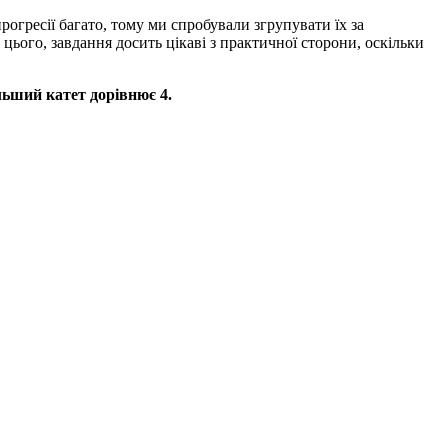
рогресії багато, тому ми спробували згрупувати їх за
цього, завдання досить цікаві з практичної сторони, оскільки
льший катет дорівнює
4.