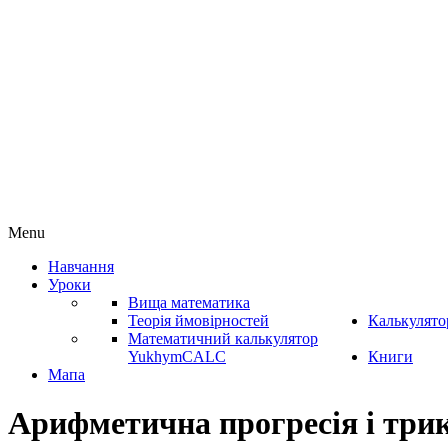
Menu
Навчання
Уроки
Вища математика
Теорія ймовірностей
Калькулято
Математичний калькулятор
YukhymCALC
Книги
Мапа
Арифметична прогресія і три