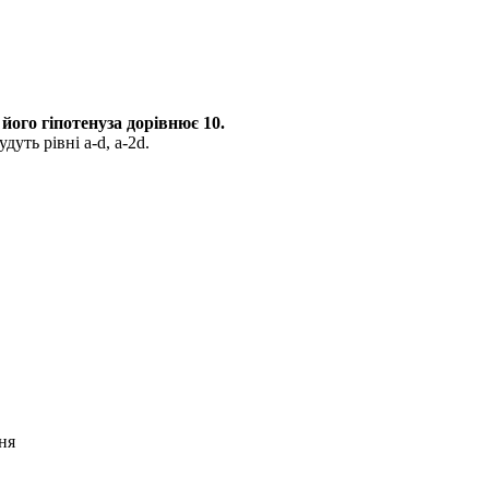
го гіпотенуза дорівнює 10.
удуть рівні
a-d, a-2d.
ня