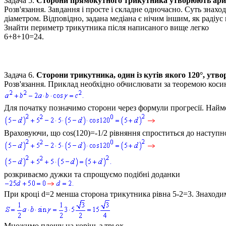
Задача 5.
Сторони прямокутного трикутника утворюють арифм
Розв'язання.
Завдання і просте і складне одночасно. Суть знаход
діаметром. Відповідно, задана медіана є нічим іншим, як радіус 
Знайти периметр трикутника після написаного вище легко
6+8+10=24.
Задача 6.
Сторони трикутника, один із кутів якого
120°
, утв
Розв'язання.
Приклад необхідно обчислювати за теоремою коси
Для початку позначимо сторони через формули прогресії. Най
Враховуючи, що
cos(120)=-1/2
рівняння спроститься до наступн
розкриваємо дужки та спрощуємо подібні доданки
При кроці
d=2
менша сторона трикутника рівна
5-2=3
. Знаход
Множимо площу на корінь з трьох