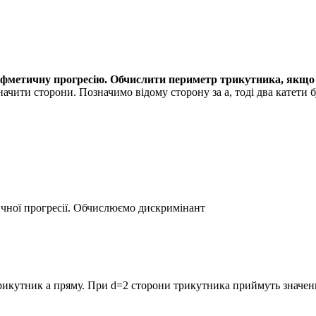
етичну прогресію. Обчислити периметр трикутника, якщо йо
начити сторони. Позначимо відому сторону за а, тоді два катети б
ичної прогресії. Обчислюємо дискримінант
рикутник а пряму. При
d=2
сторони трикутника приймуть значен