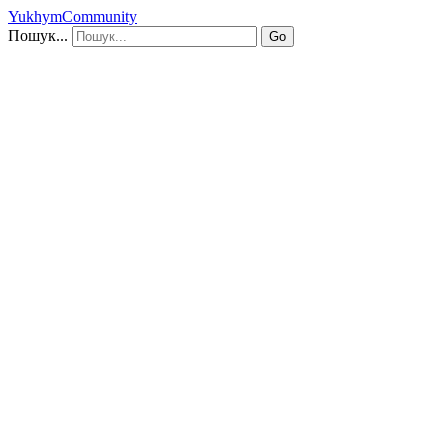
YukhymCommunity
Пошук...
Go