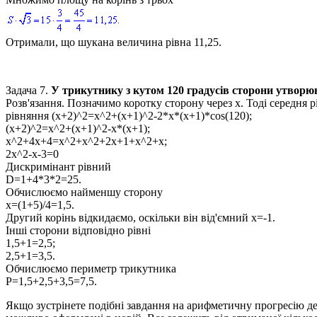
Отримали, що шукана величина рівна
11,25.
Задача 7.
У трикутнику з кутом
120
градусів сторони утворюю
Розв'язання
. Позначимо коротку сторону через
х
. Тоді середня р
рівняння
(x+2)^2=x^2+(x+1)^2-2*x*(x+1)*cos(120);
(x+2)^2=x^2+(x+1)^2-x*(x+1);
x^2+4x+4=x^2+x^2+2x+1+x^2+x;
2x^2-x-3=0
Дискримінант рівний
D=1+4*3*2=25.
Обчислюємо найменшу сторону
x=(1+5)/4=1,5.
Другий корінь відкидаємо, оскільки він від'ємний
x=-1
.
Інші сторони відповідно рівні
1,5+1=2,5;
2,5+1=3,5
.
Обчислюємо периметр трикутника
P=1,5+2,5+3,5=7,5.
Якщо зустрінете подібні завдання на арифметичну прогресію де в