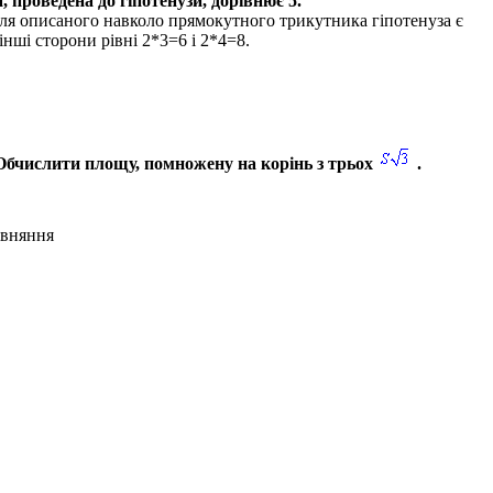
 проведена до гіпотенузи, дорівнює
5
.
ї для описаного навколо прямокутного трикутника гіпотенуза є
а інші сторони рівні
2*3=6
і
2*4=8
.
 Обчислити площу, помножену на корінь з трьох
.
івняння