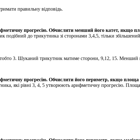
тримати правильну відповідь.
метичну прогресію. Обчислити менший його катет, якщо п
ик подібний до трикутника зі сторонами
3,4,5
, тільки збільшени
, тобто 3. Шуканий трикутник матиме сторони,
9,12, 15
. Менший к
фметичну прогресію. Обчислити його периметр, якщо площа
ика, які рівні
3, 4, 5
утворюють арифметичну прогресію. Площа н