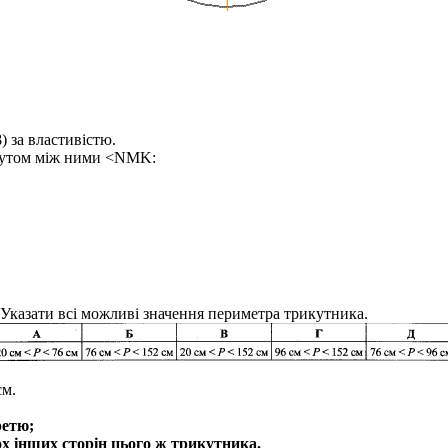
β)
за властивістю.
кутом між ними
<NMK:
 Указати всі можливі значення периметра трикутника.
м.
ретю;
х інших сторін цього ж трикутника.