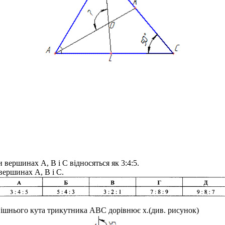
и вершинах
A, B і C
відносяться як
3:4:5.
и вершинах
A, B і C
.
нішнього кута трикутника
ABC
дорівнює
x
.(див. рисунок)