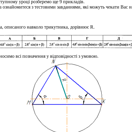
аступному уроці розберемо ще 9 прикладів.
та ознайомитеся з тестовими завданнями, які можуть чекати Вас 
ола, описаного навколо трикутника, дорівнює
R
.
осимо всі позначення у відповідності з умовою.