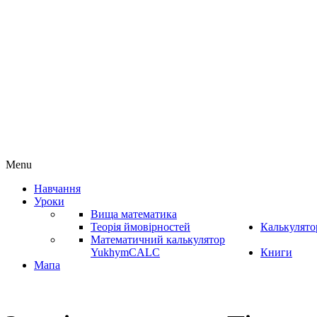
Menu
Навчання
Уроки
Вища математика
Теорія ймовірностей
Калькулято
Математичний калькулятор
YukhymCALC
Книги
Мапа