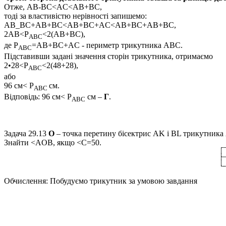
Отже,
AB-BC<AC<AB+BC,
тоді за властивістю нерівності запишемо:
A
B_BC+AB+BC<AB+BC+AC<AB+BC+AB+BC,
2
AB<
P
<2(AB+BC),
ABC
де
P
=AB+BC+AC
- периметр трикутника A
BC.
ABC
Підставивши задані значення сторін трикутника, отримаємо
2•28<P
<2(48+28),
ABC
або
96 см< P
см.
ABC
Відповідь:
96 см< P
см –
Г
.
ABC
Задача 29.13
O
– точка перетину бісектрис
AK і BL
трикутника
Знайти
<AOB
, якщо
<C=50.
Обчислення:
Побудуємо трикутник за умовою завдання