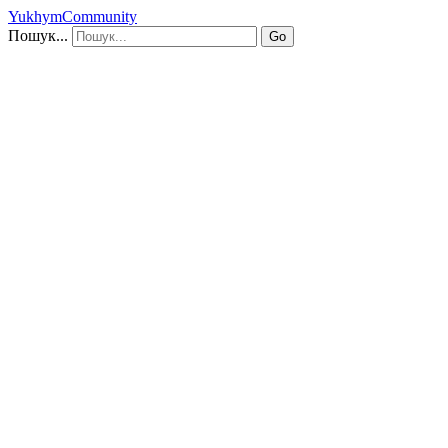
YukhymCommunity
Пошук...
Go