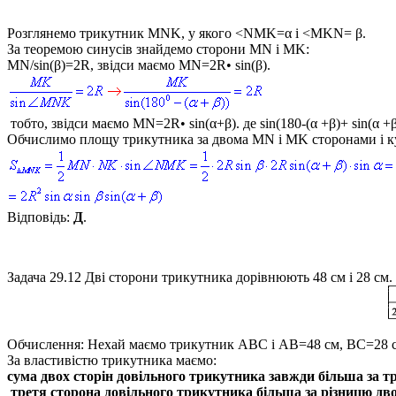
Розглянемо трикутник
MNK
, у якого
<NMK=α і <MKN= β.
За теоремою синусів знайдемо сторони
MN і MK:
MN/sin(β)=2R
, звідси маємо
MN=2R• sin(β).
тобто, звідси маємо
MN=2R• sin(α+β).
де
sin(180-(α +β)+ sin(α +
Обчислимо площу трикутника за двома MN і MK сторонами і 
Відповідь:
Д
.
Задача 29.12
Дві сторони трикутника дорівнюють 48 см і 28 см.
Обчислення:
Нехай маємо трикутник
ABC і AB=48
см,
BC=28
с
За властивістю трикутника маємо:
сума двох сторін довільного трикутника завжди більша за т
третя сторона довільного трикутника більша за різницю дво