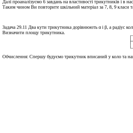
Далі проаналізуємо 6 завдань на властивості трикутників і в н
Таким чином Ви повторите шкільний матеріал за 7, 8, 9 класи 
Задача 29.11
Два кути трикутника дорівнюють
α і β
, а радіус к
Визначити площу трикутника.
Обчислення:
Спершу будуємо трикутник вписаний у коло та нан