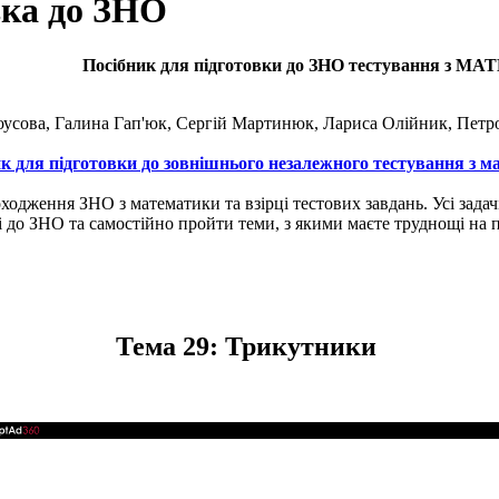
вка до ЗНО
Посібник для підготовки до ЗНО тестування з 
лоусова, Галина Гап'юк, Сергій Мартинюк, Лариса Олійник, Пет
к для підготовки до зовнішнього незалежного тестування з м
дження ЗНО з математики та взірці тестових завдань. Усі задачі
і до ЗНО та самостійно пройти теми, з якими маєте труднощі на 
Тема 29: Трикутники