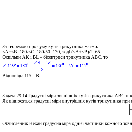
За теоремою про суму кутів трикутника маємо:
<A+<B=180-<C=180-50=130,
тоді
(<A+<B)/2=65.
Оскільки
AK і BL
– бісектриси трикутника
ABC,
то
Відповідь:
115 –
Б
.
Задача 29.14
Градусні міри зовнішніх кутів трикутника
ABC
пр
Як відносяться градусні міри внутрішніх кутів трикутника пр
Обчислення:
Нехай градусна міра однієї частинки кожного зов