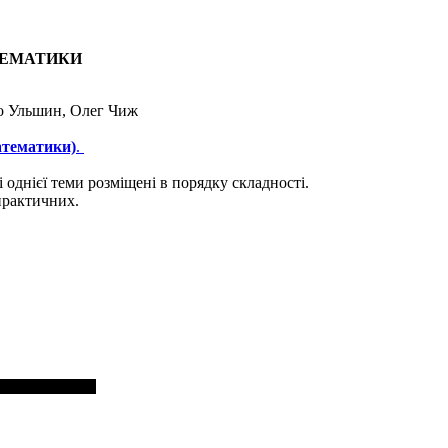
МАТЕМАТИКИ
ро Ульшин, Олег Чиж
атематики)
.
 однієї теми розміщені в порядку складності.
практичних.