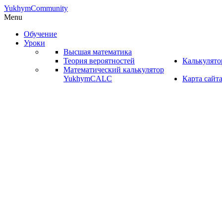
YukhymCommunity
Menu
Обучение
Уроки
Высшая математика
Теория вероятностей
Калькулят
Математический калькулятор
YukhymCALC
Карта сайт