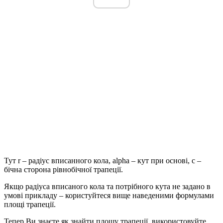
Тут
r
– радіус вписанного кола,
alpha
– кут при основі,
c
–
бічна сторона рівнобічної трапеції.
Якщо радіуса вписаного кола та потрібного кута не задано в
умові прикладу – користуйтеся вище наведеними формулами
площі трапеції.
Тепер Ви знаєте як знайти площу трапеції, використовуйте