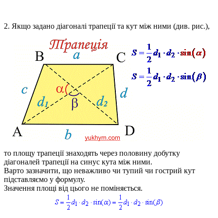
2. Якщо задано діагоналі трапеції та кут між ними (див. рис.),
то площу трапеції знаходять через половину добутку
діагоналей трапеції на синус кута між ними.
Варто зазначити, що неважливо чи тупий чи гострий кут
підставляємо у формулу.
Значення площі від цього не поміняється.