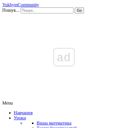
YukhymCommunity
Пошук...
Go
ad
Menu
Навчання
Уроки
Вища математика