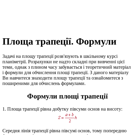
Площа трапеції. Формули
Задачі на площу трапеції
розв'язують в шкільному курсі
планіметрії. Розрахунки не надто складні при вивченні цієї
теми, однак з плином часу забувається і теоретичний матеріал
і формули для обчислення площі трапеції. З даного матеріалу
Ви навчитеся знаходити площу трапеції та ознайомитеся з
поширеними для обчислень формулами.
Формули площі трапеції
1.
Площа трапеції
рівна добутку півсуми основ на висоту:
Середня лінія трапеції рівна півсумі основ, тому попередню