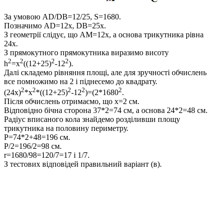
За умовою
AD/DB=12/25, S=1680
.
Позначимо
AD=12x, DB=25x.
З геометрії слідує, що
AM=12x
, а основа трикутника рівна
24х
.
З прямокутного прямокутника виразимо висоту
2
2
2
2
h
=x
((12+25)
-12
).
Далі складемо рівняння площі, але для зручності обчислень
все помножимо на 2 і піднесемо до квадрату.
2
2
2
2
2
(24x)
*x
*((12+25)
-12
)=(2*1680
.
Після обчислень отримаємо, що
x=2 см
.
Відповідно бічна сторона
37*2=74 см
, а основа
24*2=48 см
.
Радіус вписаного кола знайдемо розділивши площу
трикутника на половину периметру.
P=74*2+48=196 см.
P/2=196/2=98 см.
r=1680/98=120/7=17 і 1/7.
З тестових відповідей правильний варіант (в).