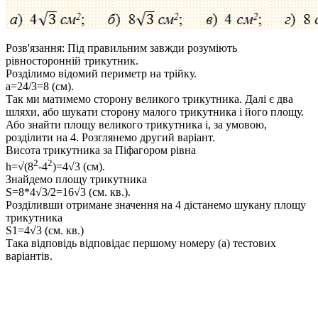
Розв'язання:
Під правильним завжди розуміють
рівносторонній трикутник.
Розділимо відомий периметр на трійку.
a=24/3=8 (см).
Так ми матимемо сторону великого трикутника. Далі є два
шляхи, або шукати сторону малого трикутника і його площу.
Або знайти площу великого трикутника і, за умовою,
розділити на 4. Розглянемо другий варіант.
Висота трикутника за Піфагором рівна
2
2
h=√(8
-4
)=4√3 (см).
Знайдемо площу трикутника
S
=8*4√3/2=16√3 (см. кв.).
Розділивши отримане значення на 4 дістанемо шукану площу
трикутника
S1=4√3 (см. кв.)
Така відповідь відповідає першому номеру (а) тестових
варіантів.