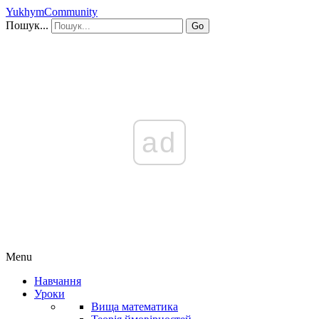
YukhymCommunity
Пошук...
Go
ad
Menu
Навчання
Уроки
Вища математика