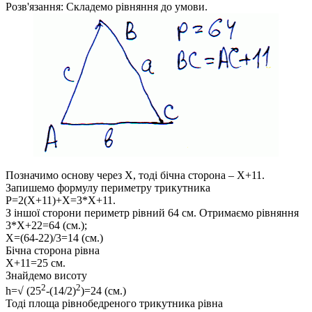
Розв'язання:
Складемо рівняння до умови.
Позначимо основу через
Х
, тоді бічна сторона –
Х+11
.
Запишемо формулу периметру трикутника
P=2(X+11)+X=3*X+11.
З іншої сторони периметр рівний 64 см. Отримаємо рівняння
3*Х+22=64 (см.);
Х=(64-22)/3=14 (см.)
Бічна сторона рівна
X+11=25 см.
Знайдемо висоту
2
2
h=√ (25
-(14/2)
)=24 (см.)
Тоді площа рівнобедреного трикутника рівна