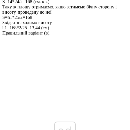
S=14*24/2=168 (см. кв.)
Таку ж площу отримаємо, якщо затимемо бічну сторону і
висоту, проведену до неї
S=h1*25/2=168
Звідси знаходимо висоту
h1=168*2/25=13,44 (см).
Правильний варіант (в).