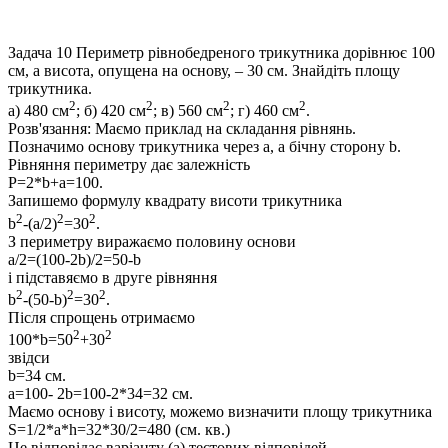
Задача 10
Периметр рівнобедреного трикутника дорівнює 100
см, а висота, опущена на основу, – 30 см. Знайдіть площу
трикутника.
2
2
2
2
а) 480 см
; б) 420 см
; в) 560 см
; г) 460 см
.
Розв'язання:
Маємо приклад на складання рівнянь.
Позначимо основу трикутника через a, а бічну сторону b.
Рівняння периметру дає залежність
P=2*b+a=100.
Запишемо формулу квадрату висоти трикутника
2
2
2
b
-(a/2)
=30
.
З периметру виражаємо половину основи
a/2=(100-2b)/2=50-b
і підставяємо в друге рівняння
2
2
2
b
-(50-b)
=30
.
Після спрощень отримаємо
2
2
100*b=50
+30
звідси
b=34 см.
а=100- 2b=100-2*34=32 см.
Маємо основу і висоту, можемо визначити площу трикутника
S=1/2*a*h=32*30/2=480 (см. кв.)
Це відповідає варіанту (а) тестових відповідей.