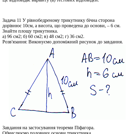
Задача 11
У рівнобедреному трикутнику бічна сторона
дорівнює 10см, а висота, що проведена до основи, – 6 см.
Знайти площу трикутника.
а) 96 см2; б) 60 см2; в) 48 см2; г) 36 см2.
Розв'язання:
Виконуємо допоміжний рисунок до завдання.
Завдання на застосування теореми Піфагора.
Обчислюємо половину основи трикутника