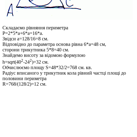
Складаємо рівняння периметра
P=2*5*a+6*a=16*a.
Звідси
a=128/16=8 см.
Відповідно до параметра основа рівна
6*a=48 см,
сторони трикутника
5*8=40 см.
Знайдемо висоту за відомою формулою
2
2
h=sqrt(40
-24
)=32 см
.
Обчислюємо площу
S=48*32/2=768 см. кв.
Радіус вписаного у трикутник кола рівний частці площі до
половини периметра
R=768/(128/2)=12 см.