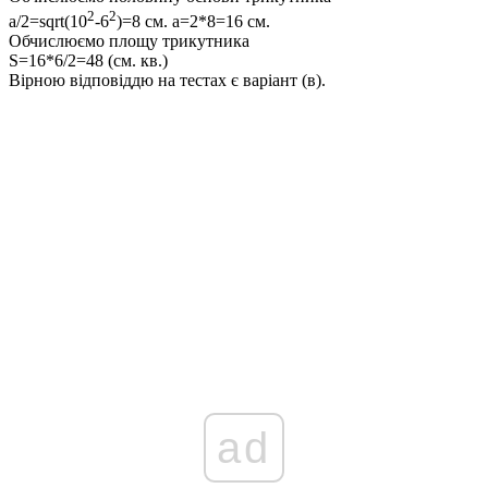
2
2
a/2=sqrt(10
-6
)=8 см. а=2*8=16 см.
Обчислюємо площу трикутника
S=16*6/2=48 (см. кв.)
Вірною відповіддю на тестах є варіант (в).
ad