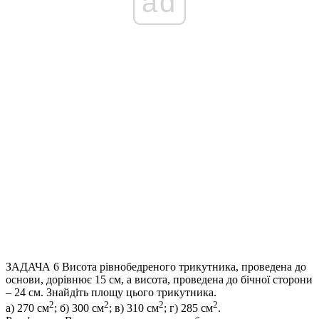
ad
ЗАДАЧА 6
Висота рівнобедреного трикутника, проведена до
основи, дорівнює 15 см, а висота, проведена до бічної сторони
– 24 см. Знайдіть площу цього трикутника.
2
2
2
2
а) 270 см
; б) 300 см
; в) 310 см
; г) 285 см
.