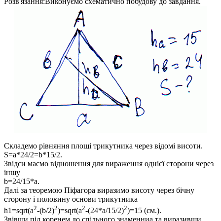
Розв'язання:
Виконуємо схематично побудову до завдання.
Складемо рівняння площі трикутника через відомі висоти.
S=a*24/2=b*15/2.
Звідси маємо відношення для вираження однієї сторони через
іншу
b=24/15*a.
Далі за теоремою Піфагора виразимо висоту через бічну
сторону і половину основи трикутника
2
2
2
2
h1=sqrt(a
-(b/2)
)=sqrt(a
-(24*a/15/2)
)=15 (см.).
Звівши під коренем до спільного знаменниа та виразивши