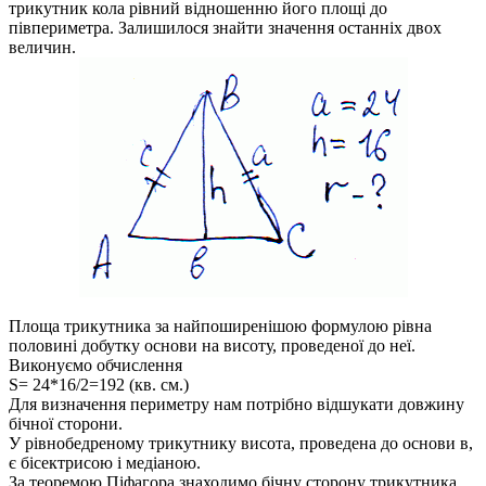
трикутник кола рівний відношенню його площі до
півпериметра. Залишилося знайти значення останніх двох
величин.
Площа трикутника за найпоширенішою формулою рівна
половині добутку основи на висоту, проведеної до неї.
Виконуємо обчислення
S= 24*16/2=192 (кв. см.)
Для визначення периметру нам потрібно відшукати довжину
бічної сторони.
У рівнобедреному трикутнику висота, проведена до основи в,
є бісектрисою і медіаною.
За теоремою Піфагора знаходимо бічну сторону трикутника