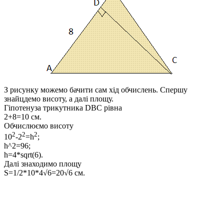
З рисунку можемо бачити сам хід обчислень. Спершу
знайцдемо висоту, а далі площу.
Гіпотенуза трикутника DBC рівна
2+8=10 см.
Обчислюємо висоту
2
2
2
10
-2
=h
;
h^2=96;
h=4*sqrt(6).
Далі знаходимо площу
S=1/2*10*4√6=20√6 см.