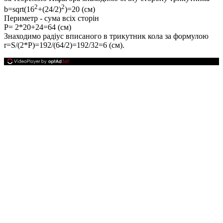
2
2
b=sqrt(16
+(24/2)
)=20 (cм)
Периметр - сума всіх сторін
P= 2*20+24=64 (см)
Знаходимо радіус вписаного в трикутник кола за формулою
r=S/(2*P)=192/(64/2)=192/32=6 (см).