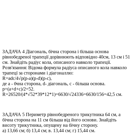
ЗАДАЧА 4
Діагональ, бічна сторона і більша основа
рівнобедреної трапеції дорівнюють відповідно 40см, 13 см і 51
см. Знайдіть радіус кола, описаного навколо трапеції.
Розв'язання:
Відома формула радіуса описаного кола навколо
трапецї за сторонами і діагоналлю:
R=adc/4√p(p-a)(p-d)(p-c),
де
a
- бчна сторона,
d
- діагональ,
с
- більша основа.
p=(a+d+c)/2=52.
R=26520/(4*√52*39*12*1)=6630/√24336=6630/156=42,5
см.
ЗАДАЧА 5
Периметр рівнобедреного трикутника 64 см, а
бічна сторона на 11 см більша від його основи. Знайдіть
висоту трикутника, опущену на бічну сторону.
а) 13,66 см; б) 13,4 см; в. 13,44 см; г) 15,44 см.