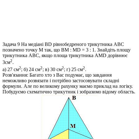
Задача 9
На медіані ВD рівнобедреного трикутника АВС
позначено точку М так, що ВМ : МD = 3 : 1. Знайдіть площу
трикутника АВС, якщо площа трикутника АМD дорівнює
2
3см
.
2
2
2
2
а) 27 см
; б) 24 см
; в) 30 см
; г) 25 см
.
Розв'язання:
Багато хто з Вас подумає, що завдання
неможливо розвязати і потрібно застосовувати складні
формули. Але по великому рахунку маємо приклад на логіку.
Побудуємо схематично трикутник і зобразимо відому область.