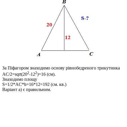
За Піфагором знаходимо основу рівнобедреного трикутника
2
2
AC/2=sqrt(20
-12
)=16 (см).
Знаходимо площу
S=1/2*AC*h=16*12=192 (см. кв.)
Варіант а) є правильним.