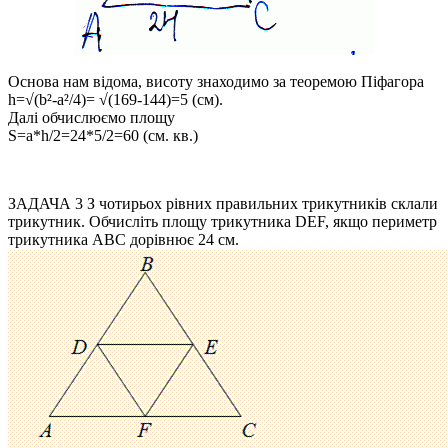
Основа нам відома, висоту знаходимо за теоремою Піфагора
h=√(b²-a²/4)= √(169-144)=5 (см).
Далі обчислюємо площу
S=a*h/2=24*5/2=60 (см. кв.)
ЗАДАЧА 3
З чотирьох рівних правильних трикутників склали
трикутник. Обчисліть площу трикутника DЕF, якщо периметр
трикутника АВС дорівнює 24 см.