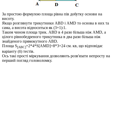
За простою формулою площа рівна пів добутку основи на
висоту.
Якщо розглянути трикутники
ABD
і
AMD
то основа в них та
сама, а висота відноситься як
(3+1):1
.
Таким чином площа трик.
ABD
в 4 рази більша ніж
AMD
, а
цілого рівнобедреного трикутника в два рази більша ніж
знайденого прямокутного
ABD
.
Площа
S
=2*4*S[AMD]=8*3=24 см. кв
, що відповідає
[ABC]
варіанту (б) тестів.
Ось такі прості міркування дозволяють розв'язати непросту на
перший погляд головоломку.