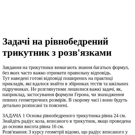
Задачі на рівнобедрений
трикутник з розв'язками
Завдання на трикутники вимагають знання багатьох формул,
без яких часто важко отримати правильну відповідь.
Тут наведені готові відповіді поширених на практиці
прикладів, які вдалося знайти в збірниках тестів та шкільних
підручниках. Не розглянутими лишилися важкі задачі, як,
наприклад, застосування формули Герона, чи знаходження
певних геометричних розмірів. В скорому часі і вони будуть
детально розписані та пояснені.
ЗАДАЧА 1
Основа рівнобедреного трикутника рівна 24 см.
Знайдіть радіус кола, вписаного в трикутник, якщо проведена
до основи висота рівна 16 см.
Розв'язання:
З курсу геометрії відомо, що радіус вписаного у