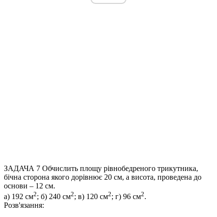
ЗАДАЧА 7
Обчислить площу рівнобедреного трикутника,
бічна сторона якого дорівнює 20 см, а висота, проведена до
основи – 12 см.
2
2
2
2
а) 192 см
; б) 240 см
; в) 120 см
; г) 96 см
.
Розв'язання: