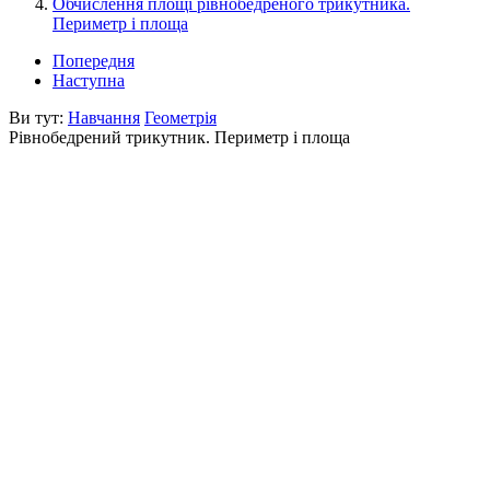
Обчислення площі рівнобедреного трикутника.
Периметр і площа
Попередня
Наступна
Ви тут:
Навчання
Геометрія
Рівнобедрений трикутник. Периметр і площа