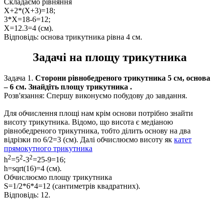
Складаємо рівняння
Х+2*(Х+3)=18;
3*Х=18-6=12;
Х=12.3=4 (cм).
Відповідь: основа трикутника рівна
4 см.
Задачі на площу трикутника
Задача 1.
Сторони рівнобедреного трикутника
5 см,
основа
–
6 см.
Знайдіть площу трикутника .
Розв'язання:
Спершу виконуємо побудову до завдання.
Для обчислення площі нам крім основи потрібно знайти
висоту трикутника. Відомо, що висота є медіаною
рівнобедреного трикутника, тобто ділить основу на два
відрізки по
6/2=3 (см)
. Далі обчислюємо висоту як
катет
прямокутного трикутника
2
2
2
h
=5
-3
=25-9=16;
h=sqrt(16)=4 (см).
Обчислюємо площу трикутника
S=1/2*6*4=12
(сантиметрів квадратних).
Відповідь:
12.