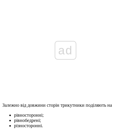
ad
Залежно від довжини сторін трикутники поділяють на
рівносторонні;
рівнобедрені;
різносторонні.