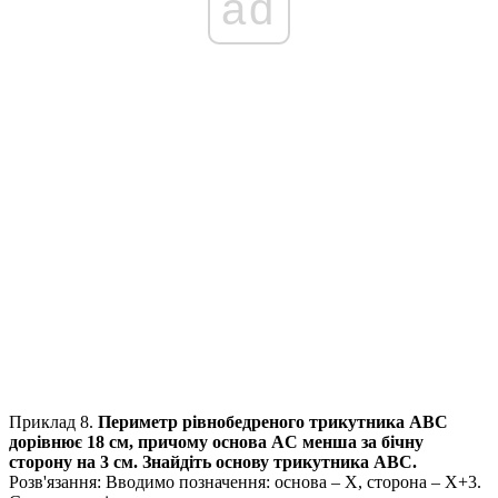
ad
Приклад 8.
Периметр рівнобедреного трикутника
ABC
дорівнює
18 см
, причому основа
AC
менша за бічну
сторону на
3 см.
Знайдіть основу трикутника
ABC.
Розв'язання:
Вводимо позначення: основа –
Х
, сторона –
Х+3.