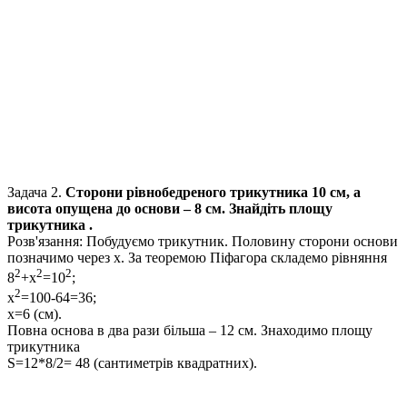
Задача 2.
Сторони рівнобедреного трикутника
10 см,
а
висота опущена до основи –
8 см.
Знайдіть площу
трикутника .
Розв'язання:
Побудуємо трикутник. Половину сторони основи
позначимо через
x
. За теоремою Піфагора складемо рівняння
2
2
2
8
+x
=10
;
2
x
=100-64=36;
x=6 (см).
Повна основа в два рази більша –
12 см.
Знаходимо площу
трикутника
S=12*8/2= 48
(сантиметрів квадратних).