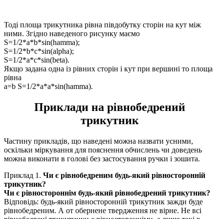
Тоді площа трикутника рівна півдобутку сторін на кут між
ними. Згідно наведеного рисунку маємо
S=1/2*a*b*sin(hamma);
S=1/2*b*c*sin(alpha);
S=1/2*a*c*sin(beta).
Якщо задана одна із рівних сторін і кут при вершині то площа
рівна
a=b S=1/2*a*a*sin(hamma).
Приклади на рівнобедрений
трикутник
Частину прикладів, що наведені можна назвати усними,
оскільки міркування для пояснення обчислень чи доведень
можна виконати в голові без застосування ручки і зошита.
Приклад 1
.
Чи є рівнобедреним будь-який рівносторонній
трикутник?
Чи є рівностороннім будь-який рівнобедрений трикутник?
Відповідь: будь-який рівносторонній трикутник зажди буде
рівнобедреним. А от обернене твердження не вірне. Не всі