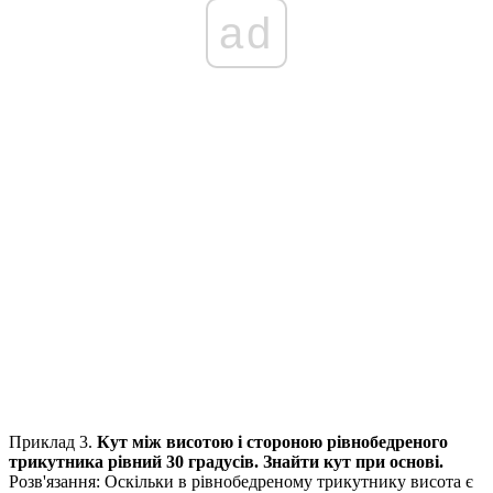
ad
Приклад 3.
Кут між висотою і стороною рівнобедреного
трикутника рівний 30 градусів. Знайти кут при основі.
Розв'язання:
Оскільки в рівнобедреному трикутнику висота є