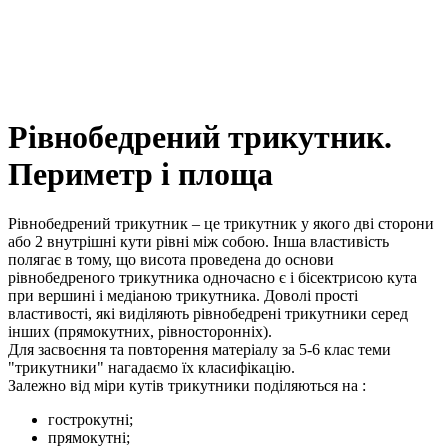
Рівнобедрений трикутник.
Периметр і площа
Рівнобедрений трикутник – це трикутник у якого дві сторони
або 2 внутрішні кути рівні між собою. Інша властивість
полягає в тому, що висота проведена до основи
рівнобедреного трикутника одночасно є і бісектрисою кута
при вершині і медіаною трикутника. Доволі прості
властивості, які виділяють рівнобедрені трикутники серед
інших (прямокутних, рівносторонніх).
Для засвоєння та повторення матеріалу за 5-6 клас теми
"трикутники" нагадаємо їх класифікацію.
Залежно від міри кутів трикутники поділяються на :
гострокутні;
прямокутні;