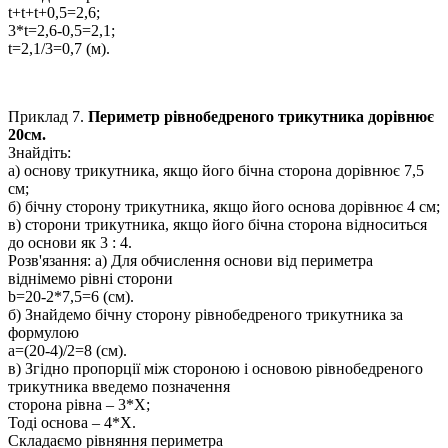
t+t+t+0,5=2,6;
3*t=2,6-0,5=2,1;
t=2,1/3=0,7 (м).
Приклад 7.
Периметр рівнобедреного трикутника дорівнює
20см.
Знайдіть:
а) основу трикутника, якщо його бічна сторона дорівнює
7,5
см;
б) бічну сторону трикутника, якщо його основа дорівнює
4 см;
в) сторони трикутника, якщо його бічна сторона відноситься
до основи як
3 : 4.
Розв'язання:
a) Для обчислення основи від периметра
віднімемо рівні сторони
b=20-2*7,5=6 (cм).
б) Знайдемо бічну сторону рівнобедреного трикутника за
формулою
a=(20-4)/2=8 (cм).
в) Згідно пропорції між стороною і основою рівнобедреного
трикутника введемо позначення
сторона рівна –
3*Х;
Тоді основа –
4*Х.
Складаємо рівняння периметра