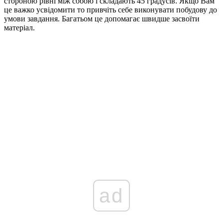
стороною рівні між собою і складають
45
градусів. Якщо Вам
це важко усвідомити то привчіть себе виконувати побудову до
умови завдання. Багатьом це допомагає швидше засвоїти
матеріал.
ad