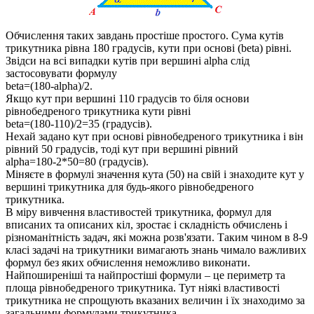
Обчислення таких завдань простіше простого. Сума кутів
трикутника рівна 180 градусів, кути при основі (beta) рівні.
Звідси на всі випадки кутів при вершині alpha слід
застосовувати формулу
beta=(180-alpha)/2.
Якщо кут при вершині 110 градусів то біля основи
рівнобедреного трикутника кути рівні
beta=(180-110)/2=35 (градусів).
Нехай задано кут при основі рівнобедреного трикутника і він
рівний 50 градусів, тоді кут при вершині рівний
alpha=180-2*50=80 (градусів).
Міняєте в формулі значення кута (50) на свій і знаходите кут у
вершині трикутника для будь-якого рівнобедреного
трикутника.
В міру вивчення властивостей трикутника, формул для
вписаних та описаних кіл, зростає і складність обчислень і
різноманітність задач, які можна розв'язати. Таким чином в 8-9
класі задачі на трикутники вимагають знань чимало важливих
формул без яких обчислення неможливо виконати.
Найпоширеніші та найпростіші формули – це периметр та
площа рівнобедреного трикутника. Тут ніякі властивості
трикутника не спрощують вказаних величин і їх знаходимо за
загальними формулами трикутника