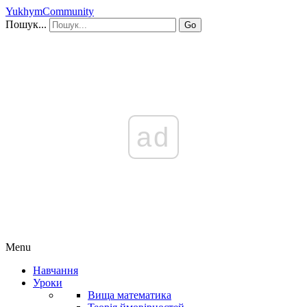
YukhymCommunity
Пошук...
Go
ad
Menu
Навчання
Уроки
Вища математика