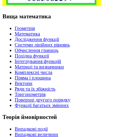
Вища математика
Геометрія
Математика
Дослідження функції
Системи лінійних рівнянь
Обчислення границь
Похідна функції
Інтегрування функцій
Матриці та визначники
Комплексні числа
Пряма і площина
Вектори
Ряди та їх збіжність
Тригонометрія
Поверхні другого порядку
Функції багатьох змінних
Теорія ймовірностей
Випадкові події
Випадкові величини