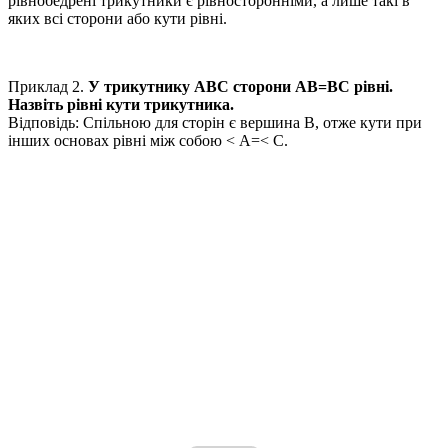
рівнобедрені трикутники є рівносторонніми, а лише такі в
яких всі сторони або кути рівні.
Приклад 2.
У трикутнику
ABC
сторони
AB=BC
рівні.
Назвіть рівні кути трикутника.
Відповідь:
Спільною для сторін є вершина В, отже кути при
інших основах рівні між собою
< A=< C.