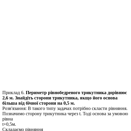
Приклад 6.
Периметр рівнобедреного трикутника дорівнює
2,6
м. Знайдіть сторони трикутника, якщо його основа
більша від бічної сторони на
0,5
м.
Розв'язання:
В такого типу задачах потрібно скласти рівняння.
Позначимо сторону трикутника через t. Тоді основа за умовою
рівна
t+0,5м.
Складаємо рівняння