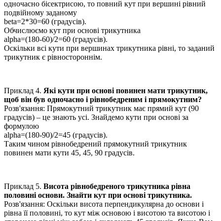
одночасно бісектрисою, то повний кут при вершині рівний
подвійному заданому
beta=2*30=60 (градусів).
Обчислюємо кут при основі трикутника
alpha=(180-60)/2=60 (градусів).
Оскільки всі кути при вершинах трикутника рівні, то заданий
трикутник є рівностороннім.
Приклад 4.
Які кути при основі повинен мати трикутник,
щоб він був одночасно і рівнобедреним і прямокутним?
Розв'язання:
Прямокутний трикутник має прямий кут (
90
градусів) – це знають усі. Знайдемо кути при основі за
формулою
alpha=(180-90)/2=45 (градусів).
Таким чином рівнобедрений прямокутний трикутник
повинен мати кути
45, 45, 90
градусів.
Приклад 5.
Висота рівнобедреного трикутника рівна
половині основи. Знайти кут при основі трикутника.
Розв'язання:
Оскільки висота перпендикулярна до основи і
рівна її половині, то кут між основою і висотою та висотою і