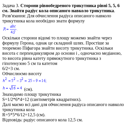
Задача 3.
Сторони рівнобедреного трикутника рівні
5, 5, 6
см
. Знайти радіус кола описаного навколо трикутника
.
Розв'язання:
Для обчислення радіуса описаного навколо
трикутника кола необхідно знати формулу
Оскільки сторони відомі то площу можемо знайти через
формулу Герона, однак це складний шлях. Простіше за
теоремою Піфагора знайти висоту трикутника. Оскільки
висота є перпендикуляром до основи і , одночасно медіаною,
то висота рівна катету прямокутного трикутника з
гіпотенузою
5 см
та катетом
6/2=3 см
.
Обчислюємо висоту
(см).
Знаходимо площу трикутника
S=1/2*6*4=12
(сантиметрів квадратних).
Далі маємо всі дані для обчислення радіуса опиcаного навколо
трикутника кола
R=5*5*6/12=12,5 (см).
Відповідь:
радіус описаного кола
12,5 см.