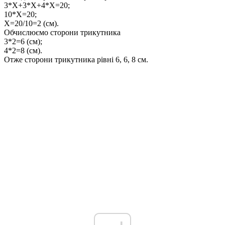
3*Х+3*Х+4*Х=20;
10*X=20;
X=20/10=2 (cм).
Обчислюємо сторони трикутника
3*2=6 (см);
4*2=8 (см).
Отже сторони трикутника рівні
6, 6, 8 см
.