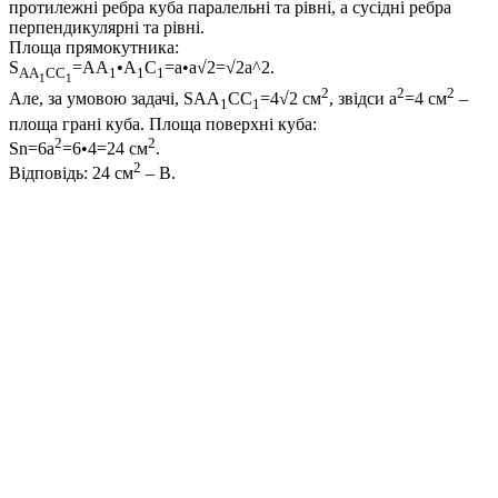
протилежні ребра куба паралельні та рівні, а сусідні ребра
перпендикулярні та рівні.
Площа прямокутника:
S
=AA
•A
C
=a•a√2=√2a^2.
AA
CC
1
1
1
1
1
2
2
2
Але, за умовою задачі,
SAA
CC
=4√2
см
, звідси
a
=4
см
–
1
1
площа грані куба. Площа поверхні куба:
2
2
Sn=6a
=6•4=24
см
.
2
Відповідь:
24 см
–
В.