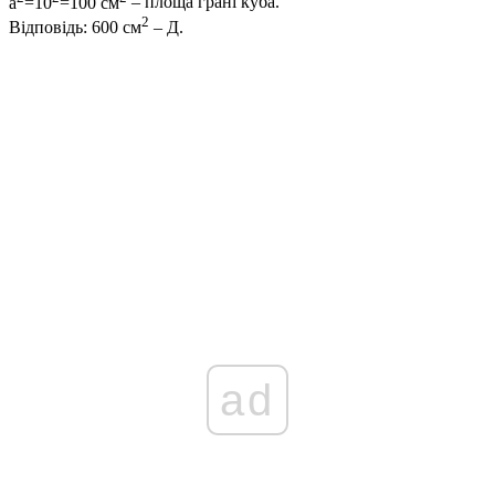
a
=10
=100 см
– площа грані куба.
2
Відповідь:
600 см
–
Д
.
ad