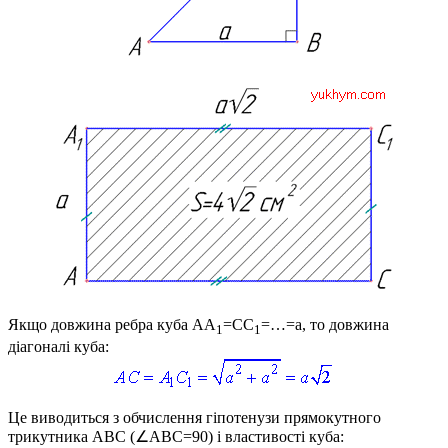
Якщо довжина ребра куба
AA
=CC
=…=a
, то довжина
1
1
діагоналі куба:
Це виводиться з обчислення гіпотенузи прямокутного
трикутника
ABC (∠ABC=90
) і властивості куба: