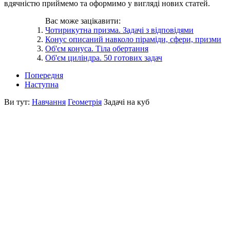
вдячністю приймемо та оформимо у вигляді нових статей.
Вас може зацікавити:
Чотирикутна призма. Задачі з відповідями
Конус описаний навколо піраміди, сфери, призми
Об'єм конуса. Тіла обертання
Об'єм циліндра. 50 готових задач
Попередня
Наступна
Ви тут:
Навчання
Геометрія
Задачі на куб