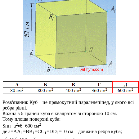
Розв'язання:
Куб – це прямокутний паралелепіпед, у якого всі
ребра рівні
.
Кожна з 6 граней куба є квадратом зі стороною 10 см.
Тому площа поверхні куба:
2
2
Sпп=a
▪6=600
см
де
a=AA
=BB
=CC
=DD
=10
см – довжина ребра куба;
1
1
1
1
2
2
2