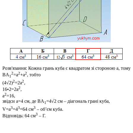
Розв'язання:
Кожна грань куба є квадратом зі стороною
a
, тому
2
2
2
BA
=a
+a
, тобто
1
2
2
(4√2)
=2a
,
2
16•2=2a
,
2
a
=16,
звідси
a=4
см, де
BA
=4√2
см – діагональ грані куба,
1
3
3
3
V=a
=4
=64
см
– об’єм куба.
3
Відповідь:
64 см
–
Г
.