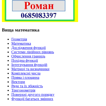
Вища математика
Геометрія
Математика
Дослідження функції
Системи лінійних рівнянь
Обчислення границь
Похідна функції
Інтегрування функцій
Матриці та визначники
Комплексні числа
Пряма і площина
Вектори
Ряди та їх збіжність
Тригонометрія
Поверхні другого порядку
Функції багатьох змінних