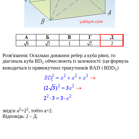
Розв'язання:
Оскільки довжини ребер
a
куба рівні, то
діагональ куба
BD
обчислюють із залежності: (ця формула
1
виводиться із прямокутних трикутників
BAD
і
BDD
)
1
2
2
звідси
a
=2
, тобто
a=2
.
Відповідь:
2 –
Д
.