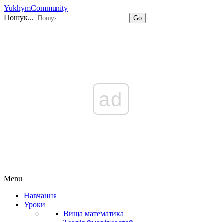
YukhymCommunity
Пошук...
Go
ad
Menu
Навчання
Уроки
Вища математика