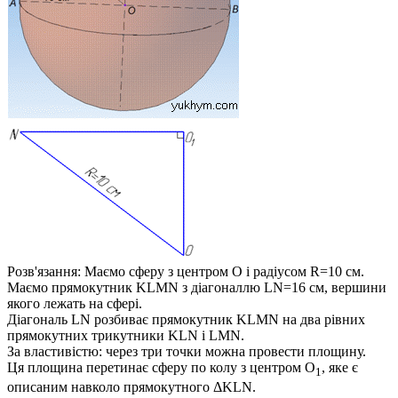
Розв'язання:
Маємо сферу з центром
O
і радіусом
R=10
см.
Маємо прямокутник
KLMN
з діагоналлю
LN=16
см, вершини
якого лежать на сфері.
Діагональ
LN
розбиває прямокутник
KLMN
на два рівних
прямокутних трикутники
KLN
і
LMN
.
За властивістю:
через три точки можна провести площину.
Ця площина перетинає сферу по колу з центром
O
, яке є
1
описаним навколо прямокутного
ΔKLN
.