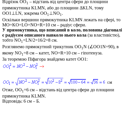
Відрізок
OO
– відстань від центра сфери до площини
1
прямокутника
KLMN
, або до площини
ΔKLN
, тому
OO1⊥LN
, зокрема
OO
⊥NO
.
1
1
Оскільки вершини прямокутника
KLMN
лежать на сфері, то
MO=KO=LO=NO=R=10
см – радіус сфери.
У прямокутника, що вписаний в коло, половина діагоналі
є радіусом описаного навколо нього кола
(за властивістю),
тобто
NO
=LN/2=16/2=8
см.
1
Розглянемо прямокутний трикутник
OO
N (∠OO1N=90)
, в
1
якому
NO
=8
см – катет,
NO=R=10
см – гіпотенуза.
1
За теоремою Піфагора знайдемо катет
OO1
:
Отже,
OO
=6
см – відстань від центра сфери до площини
1
прямокутника
KLMN
.
Відповідь:
6 см – Б.