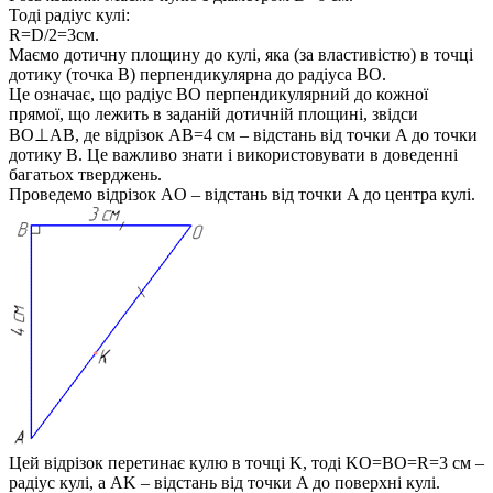
Тоді радіус кулі:
R=D/2=3
см.
Маємо дотичну площину до кулі, яка (за властивістю) в точці
дотику (точка
B
) перпендикулярна до радіуса
BO
.
Це означає, що радіус
BO
перпендикулярний до кожної
прямої, що лежить в заданій дотичній площині, звідси
BO⊥AB
, де відрізок
AB=4
см – відстань від точки
A
до точки
дотику
B
. Це важливо знати і використовувати в доведенні
багатьох тверджень.
Проведемо відрізок
AO
– відстань від точки
A
до центра кулі.
Цей відрізок перетинає кулю в точці
K
, тоді
KO=BO=R=3
см –
радіус кулі, а
AK
– відстань від точки
A
до поверхні кулі.