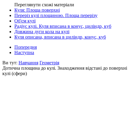
Переглянути схожі матеріали
Куля: Площа поверхні
Переріз кулі площиною. Площа перерізу
Об'єм кулі
Радіус кулі. Куля вписана в конус, циліндр, куб
Довжина дуги кола на кулі
Куля описана, вписана в циліндр, конус, куб
Попередня
Наступна
Ви тут:
Навчання
Геометрія
Дотична площина до кулі. Знаходження відстані до поверхні
кулі (сфери)