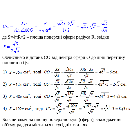
де
S=4πR^2
– площа поверхні сфери радіуса
R
, звідки
Обчислимо відстань
CO
від центра сфери
O
до лінії перетину
площин
α
і
β
:
Більше задач на площу поверхню кулі (сфери), знаходження
об'єму, радіуса міститься в сусідніх статтях.