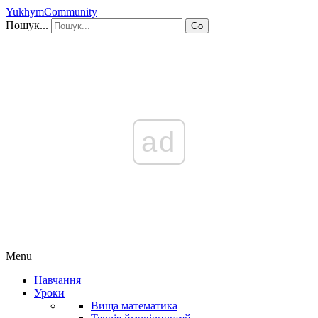
YukhymCommunity
Пошук...
Go
ad
Menu
Навчання
Уроки
Вища математика