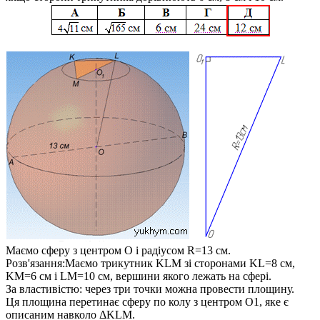
Маємо сферу з центром
O
і радіусом
R=13
см.
Розв'язання:
Маємо трикутник
KLM
зі сторонами
KL=8
см,
KM=6
см і
LM=10
см, вершини якого лежать на сфері.
За властивістю:
через три точки можна провести площину
.
Ця площина перетинає сферу по колу з центром
O1
, яке є
описаним навколо
ΔKLM
.