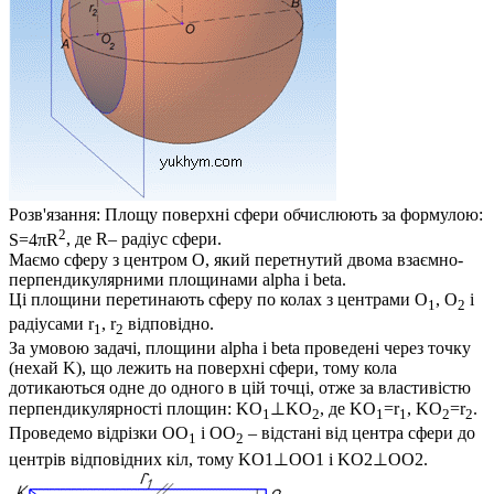
Розв'язання:
Площу поверхні сфери обчислюють за формулою:
2
S=4πR
, де
R
– радіус сфери.
Маємо сферу з центром
O
, який перетнутий двома взаємно-
перпендикулярними площинами
alpha
і
beta
.
Ці площини перетинають сферу по колах з центрами
O
, O
і
1
2
радіусами
r
, r
відповідно.
1
2
За умовою задачі, площини
alpha
і
beta
проведені через точку
(нехай
K
), що лежить на поверхні сфери, тому кола
дотикаються одне до одного в цій точці, отже за властивістю
перпендикулярності площин:
KO
⊥KO
, де
KO
=r
, KO
=r
.
1
2
1
1
2
2
Проведемо відрізки
OO
і
OO
– відстані від центра сфери до
1
2
центрів відповідних кіл, тому
KO1⊥OO1
і
KO2⊥OO2.