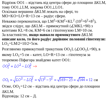
Відрізок
OO1
– відстань від центра сфери до площини
ΔKLM
,
тому
OO1⊥LM
, зокрема
OO1⊥LO1
.
Оскільки вершини
ΔKLM
лежать на сфері, то
MO=KO=LO=R=13
см – радіус сфери.
2
2
2
2
2
2
Неважко переконатися, що
LM
=KM
+KL
(10
=6
+8
)
,
звідси слідує, що
ΔKLM
– прямокутний
(∠MKL=90)
з
катетами
KL=8
см,
KM=6
см і гіпотенузою
LM=10
см.
За властивістю,
якщо навколо прямокутного
ΔKLM
описане коло, то його радіус дорівнює половині гіпотенузи:
LO
=LM/2=10/2=5см.
1
Розглянемо прямокутний трикутник
OO
L (∠OO
L=90)
, в
1
1
якому
LO
=5
см – катет,
LO=R=13
см – гіпотенуза за
1
теоремою Піфагора знайдемо катет
OO1
:
Отже,
OO
=12
см – відстань від центра сфери до площини
1
ΔKLM.
Відповідь:
12 см – Д.