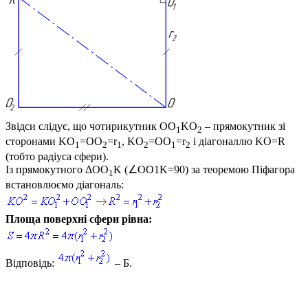
Звідси слідує, що чотирикутник
OO
KO
– прямокутник зі
1
2
сторонами
KO
=OO
=r
, KO
=OO
=r
і діагоналлю
KO=R
1
2
1
2
1
2
(тобто радіуса сфери).
Із прямокутного
ΔOO
K (∠OO1K=90)
за теоремою Піфагора
1
встановлюємо діагональ:
Площа поверхні сфери рівна:
Відповідь:
– Б.