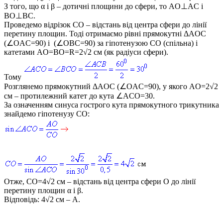
З того, що
α
і
β
– дотичні площини до сфери, то
AO⊥AC
і
BO⊥BC
.
Проведемо відрізок
CO
– відстань від центра сфери до лінії
перетину площин. Тоді отримаємо рівні прямокутні
ΔAOC
(∠OAC=90)
і
(∠OBC=90)
за гіпотенузою
CO
(спільна) і
катетами
AO=BO=R=2√2
см (як радіуси сфери).
Тому
Розглянемо прямокутний
ΔAOC (∠OAC=90)
, у якого
AO=2√2
см – протилежний катет до кута
∠ACO=30
.
За означенням синуса гострого кута прямокутного трикутника
знайдемо гіпотенузу
CO
:
Отже,
CO=4√2
см – відстань від центра сфери
О
до лінії
перетину площин
α
і
β
.
Відповідь:
4√2
см – А.