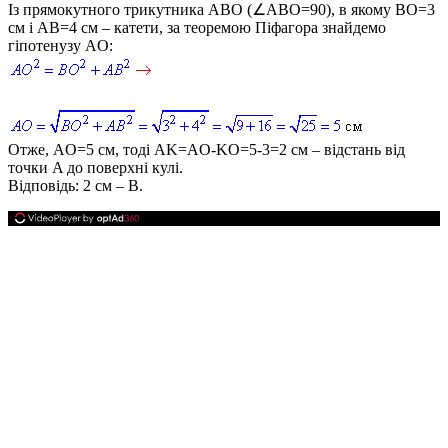
Із прямокутного трикутника
ABO (∠ABO=90)
, в якому
BO=3
см і
AB=4
см – катети, за теоремою Піфагора знайдемо
гіпотенузу
AO
:
Отже,
AO=5
см, тоді
AK=AO-KO=5-3=2
см – відстань від
точки
A
до поверхні кулі.
Відповідь:
2 см – В.