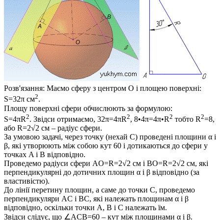
Розв'язання:
Маємо сферу з центром
O
і площею поверхні:
2
S=32π
см
.
Площу поверхні сфери обчислюють за формулою:
2
2
2
2
S=4πR
. Звідси отримаємо,
32π=4πR
, 8•4π=4π•R
тобто
R
=8
,
або
R=2√2
см – радіус сфери.
За умовою задачі, через точку (нехай
C
) проведені площини
α
і
β
, які утворюють між собою кут 60 і дотикаються до сфери у
точках
A
і
B
відповідно.
Проведемо радіуси сфери
AO=R=2√2
см і
BO=R=2√2
см, які
перпендикулярні до дотичних площин
α
і
β
відповідно (за
властивістю).
До лінії перетину площин, а саме до точки
C
, проведемо
перпендикуляри
AC
і
BC
, які належать площинам
α
і
β
відповідно, оскільки точки
A, B
і
C
належать їм.
Звідси слідує, що
∠ACB=60
– кут між площинами
α
і
β
.