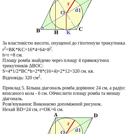
За властивістю висоти, опущеної до гіпотенузи трикутника
2
2
r
=BK*KC=16*4=64=8
.
h=r =8
см.
Площу ромба знайдемо через площу 4 прямокутних
трикутників
ΔBOC
:
S=4*1/2*BC*h=2*8*(16+4)=2*12=320
см. кв.
2
Відповідь:
320 см
.
Приклад 5.
Більша діагональ ромба дорівнює 24 см, а радіус
вписаного кола - 6 см. Обчислити площу ромба та меншу
діагональ.​
Розв'язування:
Виконаємо допоміжний рисунок.
Нехай
BD=24
см,
r=OK=6
см.