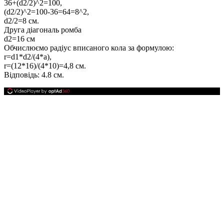
36+(d2/2)^2=100,
(d2/2)^2=100-36=64=8^2,
d2/2=8
см.
Друга діагональ ромба
d2=16
см
Обчислюємо радіус вписаного кола за формулою:
r=d1*d2/(4*a)
,
r=(12*16)/(4*10)=4,8
см.
Відповідь:
4.8 см.