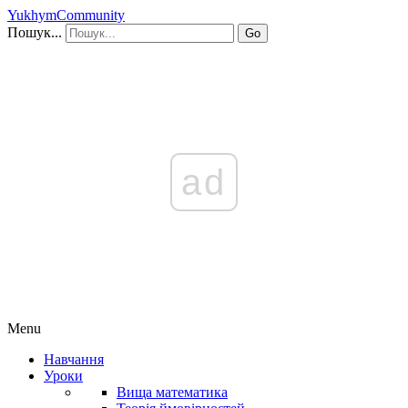
YukhymCommunity
Пошук...
Go
ad
Menu
Навчання
Уроки
Вища математика