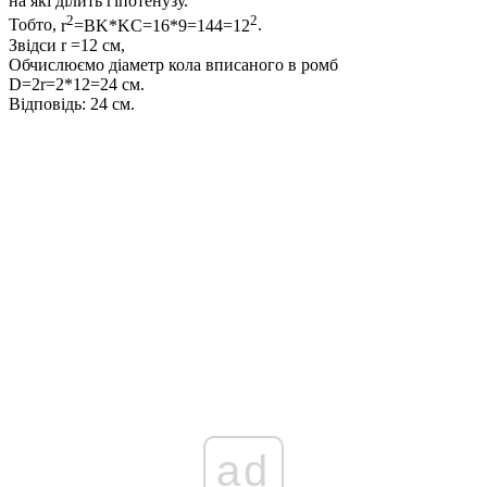
на які ділить гіпотенузу.
2
2
Тобто,
r
=BK*KC=16*9=144=12
.
Звідси
r =12
см,
Обчислюємо діаметр кола вписаного в ромб
D=2r=2*12=24
см.
Відповідь:
24 см.
ad