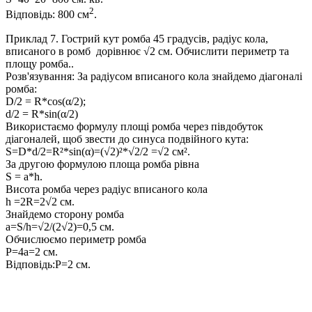
2
Відповідь:
800 см
.
Приклад 7.
Гострий кут ромба 45 градусів, радіус кола,
вписаного в ромб дорівнює √2 см. Обчислити периметр та
площу ромба..
Розв'язування:
За радіусом вписаного кола знайдемо діагоналі
ромба:
D/2 = R*cos(α/2);
d/2 = R*sin(α/2)
Використаємо формулу площі ромба через півдобуток
діагоналей, щоб звести до синуса подвійного кута:
S=D*d/2=R²*sin(α)=(√2)²*√2/2 =√2
см².
За другою формулою площа ромба рівна
S = a*h
.
Висота ромба через радіус вписаного кола
h =2R=2√2
cм.
Знайдемо сторону ромба
a=S/h=√2/(2√2)=0,5
cм.
Обчислюємо периметр ромба
P=4a=2
см.
Відповідь:
P=2 см.