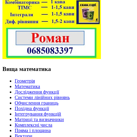
Вища математика
Геометрія
Математика
Дослідження функції
Системи лінійних рівнянь
Обчислення границь
Похідна функції
Інтегрування функцій
Матриці та визначники
Комплексні числа
Пряма і площина
Вектори