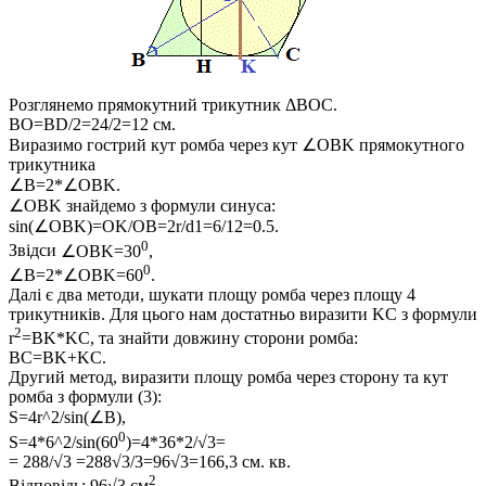
Розглянемо прямокутний трикутник
ΔBOC
.
BO=BD/2=24/2=12
см.
Виразимо гострий кут ромба через кут
∠OBK
прямокутного
трикутника
∠B=2*∠OBK.
∠OBK
знайдемо з формули синуса:
sin(∠OBK)=OK/OB=2r/d1=6/12=0.5
.
0
Звідси
∠OBK=30
,
0
∠B=2*∠OBK=60
.
Далі є два методи, шукати площу ромба через площу 4
трикутників. Для цього нам достатньо виразити KC з формули
2
r
=BK*KC
, та знайти довжину сторони ромба:
BC=BK+KC
.
Другий метод, виразити площу ромба через сторону та кут
ромба з формули (3):
S=4r^2/sin(∠B),
0
S=4*6^2/sin(60
)=4*36*2/√3=
= 288/√3 =288√3/3=96√3=166,3
см. кв.
2
Відповідь:
96√3 см
.