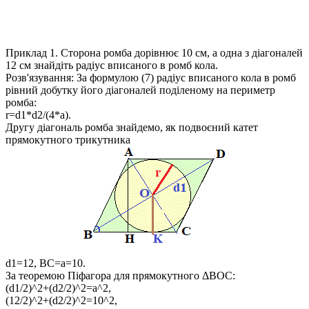
Приклад 1.
Сторона ромба дорівнює 10 см, а одна з діагоналей
12 см знайдіть радіус вписаного в ромб кола.​
Розв'язування:
За формулою (7) радіус вписаного кола в ромб
рівний добутку його діагоналей поділеному на периметр
ромба:
r=d1*d2/(4*a)
.
Другу діагональ ромба знайдемо, як подвоєний катет
прямокутного трикутника
d1=12, BC=a=10
.
За теоремою Піфагора для прямокутного
ΔBOC
:
(d1/2)^2+(d2/2)^2=a^2,
(12/2)^2+(d2/2)^2=10^2,