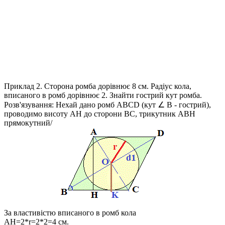
Приклад 2.
Сторона ромба дорівнює 8 см. Радіус кола,
вписаного в ромб дорівнює 2. Знайти гострий кут ромба.
Розв'язування:
Нехай дано ромб
ABCD
(кут
∠ B
- гострий),
проводимо висоту
AH
до сторони
BC
, трикутник
ABH
прямокутний/
За властивістю вписаного в ромб кола
AH=2*r=2*2=4
см.