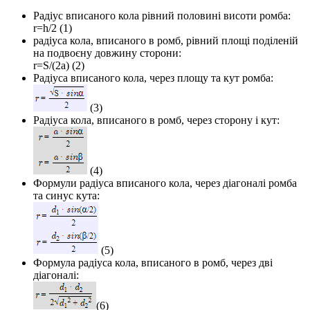
Радіус вписаного кола рівний половині висоти ромба:
r=h/2
(1)
радіуса кола, вписаного в ромб, рівний площі поділеній
на подвоєну довжину сторони:
r=S/(2a)
(2)
Радіуса вписаного кола, через площу та кут ромба:
(3)
Радіуса кола, вписаного в ромб, через сторону і кут:
(4)
Формули радіуса вписаного кола, через діагоналі ромба
та синус кута:
(5)
Формула радіуса кола, вписаного в ромб, через дві
діагоналі:
(6)