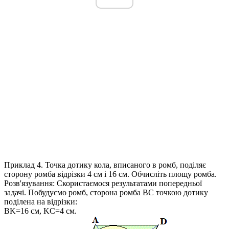
Приклад 4.
Точка дотику кола, вписаного в ромб, поділяє
сторону ромба відрізки 4 см і 16 см. Обчисліть площу ромба.​
Розв'язування:
Скористаємося результатами попередньої
задачі. Побудуємо ромб, сторона ромба
BC
точкою дотику
поділена на відрізки:
BK=16 см, KC=4 см
.