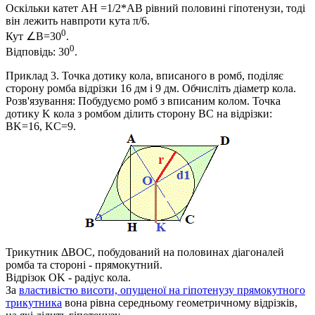
Оскільки катет
АН =1/2*AB
рівний половині гіпотенузи, тоді
він лежить навпроти кута
π/6
.
0
Кут
∠B=30
.
0
Відповідь:
30
.
Приклад 3.
Точка дотику кола, вписаного в ромб, поділяє
сторону ромба відрізки 16 дм і 9 дм. Обчисліть діаметр кола.​
Розв'язування:
Побудуємо ромб з вписаним колом. Точка
дотику
K
кола з ромбом ділить сторону
BC
на відрізки:
BK=16, KC=9
.
Трикутник
ΔBOC
, побудований на половинах діагоналей
ромба та стороні - прямокутний.
Відрізок OK - радіус кола.
За
властивістю висоти, опущеної на гіпотенузу прямокутного
трикутника
вона рівна середньому геометричному відрізків,