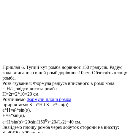
Приклад 6.
Тупий кут ромба дорівнює 150 градусів. Радіус
кола вписаного в цей ромб дорівнює 10 см. Обчисліть площу
ромба.
Розв'язування:
Формула радіуса вписаного в ромб кола:
r=H/2
, звідси висота ромба
Н=2r=2*10=20
см.
Розпишемо
формули площі ромба
прирівняємо
S=a*H
і
S=a²*sin(α)
:
а*Н=a²*sin(α)
,
Н=a*sin(α)
,
0
а=Н/sin(α)=20/sin(150
)=20/(1/2)=40
см.
Знайдемо площу ромба через добуток сторони на висоту:
S=40*20=800
см. кв.