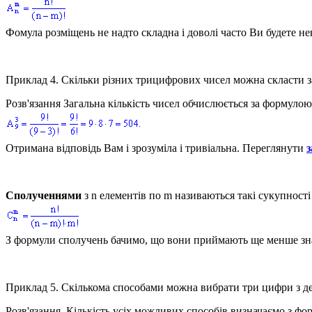
Фомула розміщень не надто складна і доволі часто Ви будете не
Приклад 4.
Скільки різних трицифрових чисел можна скласти з
Розв'язання
Загальна кількість чисел обчислюється за формуло
Отримана відповідь Вам і зрозуміла і тривіальна. Переглянути
з
Сполученнями
з
n
елементів по
m
називаються такі сукупност
З формули сполучень бачимо, що вони приймають ще менше зна
Приклад 5.
Скількома способами можна вибрати три цифри з дев'я
Розв'язання.
Кількість усіх можливих способів визначаємо з фо