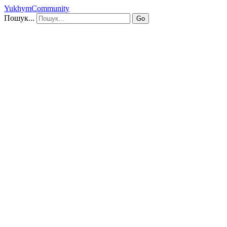
YukhymCommunity
Пошук...
Go