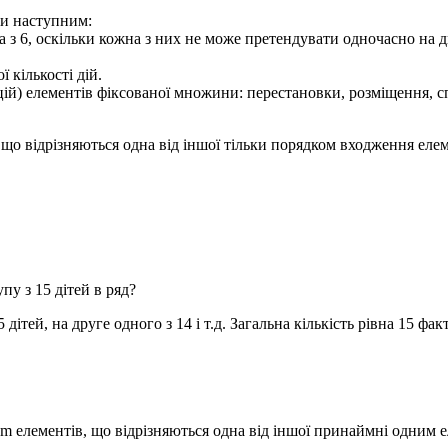
ти наступним:
дна з 6, оскільки кожна з них не може претендувати одночасно на 
 кількості дій.
цій) елементів фіксованої множини: перестановки, розміщення, с
 що відрізняються одна від іншої тільки порядком входження еле
у з 15 дітей в ряд?
дітей, на друге одного з 14 і т.д. Загальна кількість рівна 15 фак
m
елементів, що відрізняються одна від іншої принаймні одним 