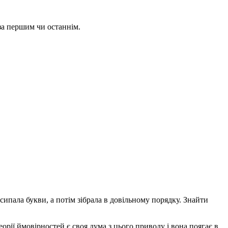
за першим чи останнім.
пала букви, а потім зібрала в довільному порядку. Знайти
орії ймовірностей є своя дума з цього приводу і вона поягає в