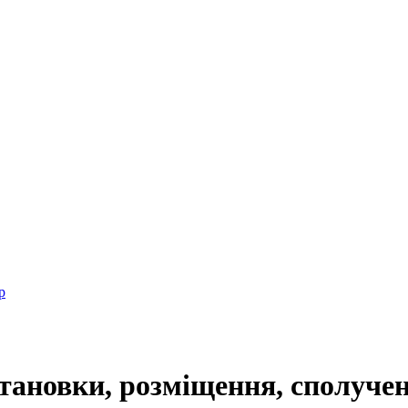
р
тановки, розміщення, сполуче