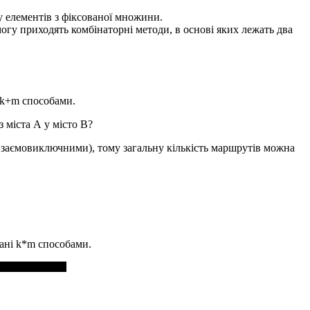
у елементів з фіксованої множини.
гу приходять комбінаторні методи, в основі яких лежать два
k+m
способами.
 міста А у місто В?
(взаємовиключними), тому загальну кількість маршрутів можна
нані
k*m
способами.