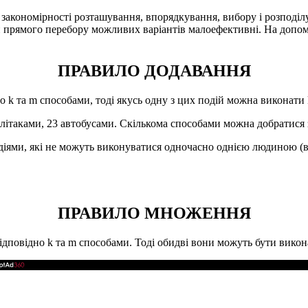
закономірності розташування, впорядкування, вибору і розподіл
прямого перебору можливих варіантів малоефективні. На допомо
ПРАВИЛО ДОДАВАННЯ
но
k
та
m
способами, тоді якусь одну з цих подій можна виконати
літаками, 23 автобусами. Скількома способами можна добратися з
 подіями, які не можуть виконуватися одночасно однією людиною 
ПРАВИЛО МНОЖЕННЯ
відповідно
k
та
m
способами. Тоді обидві вони можуть бути вико