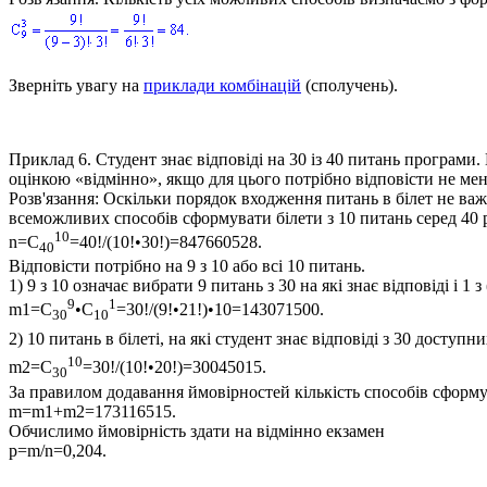
Зверніть увагу на
приклади комбінацій
(сполучень).
Приклад 6.
Студент знає відповіді на 30 із 40 питань програми.
оцінкою «відмінно», якщо для цього потрібно відповісти не мен
Розв'язання:
Оскільки порядок входження питань в білет не важли
всеможливих способів сформувати білети з 10 питань серед 40 
10
n=С
=40!/(10!•30!)=847660528
.
40
Відповісти потрібно на 9 з 10 або всі 10 питань.
1) 9 з 10 означає вибрати 9 питань з 30 на які знає відповіді і 1 з
9
1
m1=С
•С
=30!/(9!•21!)•10=143071500
.
30
10
2) 10 питань в білеті, на які студент знає відповіді з 30 досту
10
m2=С
=30!/(10!•20!)=30045015
.
30
За правилом додавання ймовірностей кількість способів сформува
m=m1+m2=173116515.
Обчислимо ймовірність здати на відмінно екзамен
p=m/n=0,204
.