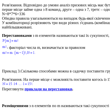
Розв'язання.
Відповідно до умови аналіз призових місць має бу
перше місце займе одна з 8 команд, друге – одна з 7, третє – о
N=8*7*6=336
Обидва правила узагальнюються на випадок будь-якої скінченної
У комбінаториці розрізняють три види різних з'єднань (комбіна
найбільшвживані.
Перестановками
з
m
елементів називаються такі їх сукупності,
- факторіал числа
m
, визначається за правилом
Приклад 3.
Скількома способами можна в садочку поставити груп
Розв'язання.
На перше місце є можливість поставити когось із 15 
Переглянути
приклади на перестановки
.
Розміщеннями
з
n
елементів по
m
називаються такі сукупності