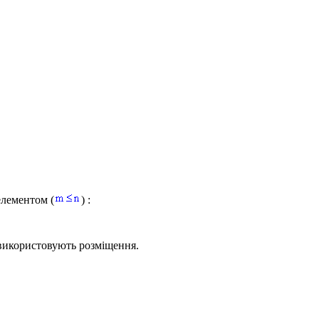
елементом (
) :
 використовують розміщення.