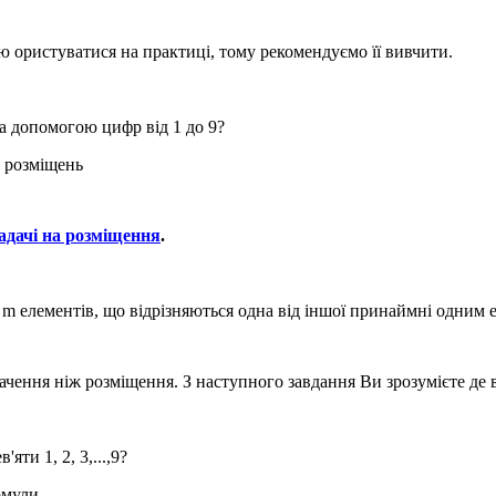
ю ористуватися на практиці, тому рекомендуємо її вивчити.
а допомогою цифр від 1 до 9?
ю розміщень
адачі на розміщення
.
і
m
елементів, що відрізняються одна від іншої принаймні одним 
чення ніж розміщення. З наступного завдання Ви зрозумієте де
ти 1, 2, 3,...,9?
рмули