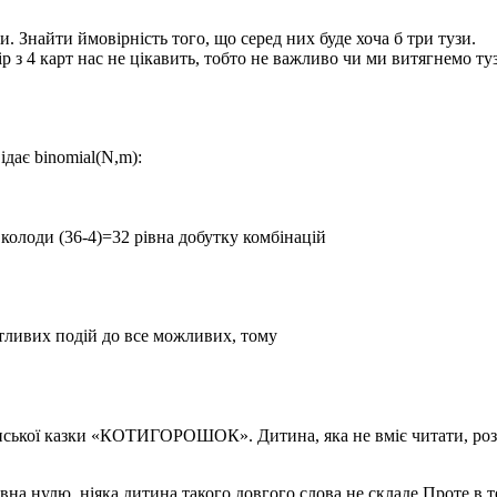
и. Знайти ймовірність того, що серед них буде хоча б три тузи.
р з 4 карт нас не цікавить, тобто не важливо чи ми витягнемо ту
відає
binomial(N,m):
и колоди (36-4)=32 рівна добутку комбінацій
тливих подій до все можливих, тому
нської казки «КОТИГОРОШОК». Дитина, яка не вміє читати, розси
вна нулю, ніяка дитина такого довгого слова не складе.Проте в те