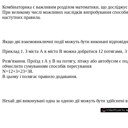
Комбінаторика є важливим
розділом математики, що досліджує 
При великому числі можливих наслідків випробування способи 
настутних правила.
Якщо дві взаємовиключні події можуть бути виконані відповід
Приклад 1.
З міста
А
в місто
В
можна добратися 12 потягами, 3 
Розв'язання.
Проїзд з А у В на потягу, літаку або автобусом є
обчислити сумуванням способів пересування
N=12+3+23=38.
В цьому і полягає правило додавання.
Нехай дві виконувані одна за одною дії можуть бути здійснені 