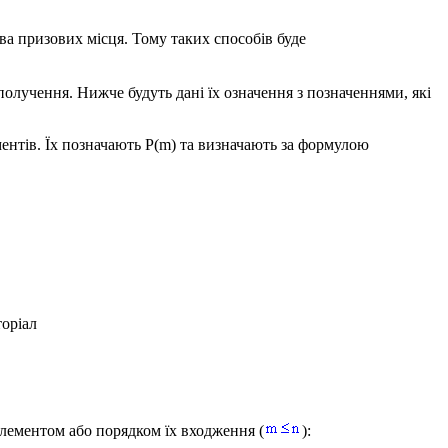
два призових місця. Тому таких способів буде
получення. Нижче будуть дані їх означення з позначеннями, які
ментів. Їх позначають
P(m)
та визначають за формулою
торіал
елементом або порядком їх входження (
):