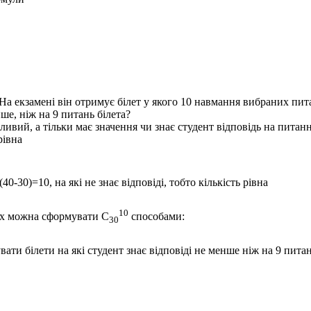
 На екзамені він отримує білет у якого 10 навмання вибраних пита
ше, ніж на 9 питань білета?
вий, а тільки має значення чи знає студент відповідь на питанн
рівна
 (40-30)=10, на які не знає відповіді, тобто кількість рівна
10
пних можна сформувати
С
способами:
30
ти білети на які студент знає відповіді не менше ніж на 9 питань