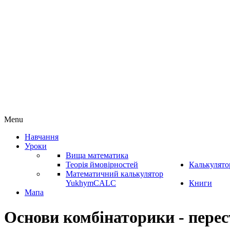
Menu
Навчання
Уроки
Вища математика
Теорія ймовірностей
Калькулято
Математичний калькулятор
YukhymCALC
Книги
Мапа
Основи комбінаторики - перес