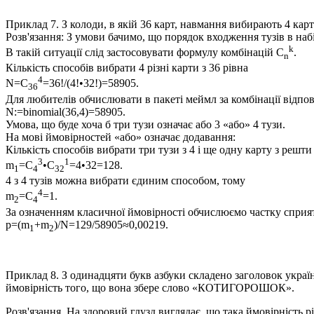
Приклад 7.
З колоди, в якій 36 карт, навмання вибирають 4 карт
Розв'язання:
З умови бачимо, що порядок входження тузів в набі
k
В такій ситуації слід застосовувати формулу комбінацій
С
.
n
Кількість способів вибрати 4 різні карти з 36 рівна
4
N=С
=36!/(4!•32!)=58905
.
36
Для любителів обчислювати в пакеті меймл за комбінації відпо
N:=binomial(36,4)=58905.
Умова, що буде хоча б три тузи означає або 3 «або» 4 тузи.
На мові ймовірностей «або» означає додавання:
Кількість способів вибрати три тузи з 4 і ще одну карту з решт
3
1
m
=С
•С
=4•32=128
.
1
4
32
4 з 4 тузів можна вибрати єдиним способом, тому
4
m
=C
=1.
2
4
За означенням класичної ймовірності обчислюємо частку сприя
p=(m
+m
)/N=129/58905≈0,00219
.
1
2
Приклад 8.
З одинадцяти букв азбуки складено заголовок украї
ймовірність того, що вона збере слово «КОТИГОРОШОК».
Розв'язання.
На здоровий глузд виглядає, що така ймовірність рі