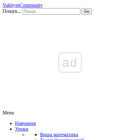
YukhymCommunity
Пошук...
Go
ad
Menu
Навчання
Уроки
Вища математика