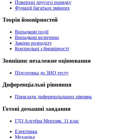
Поверхні другого порядку
Функції багатьох змінних
Теорія ймовірностей
Випадкові події
Випадкові величини
Закони розподілу
Контрольні з ймовірності
Зовнішнє незалежне оцінювання
Підготовка до ЗНО тесту
Диференціальні рівняння
Приклади диференціальних рівнянь
Готові домашні завдання
ГДЗ Алгебра Мерзляк. 11 клас
Електрика
Механіка