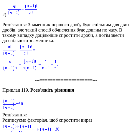
2)
Розв'язання:
Знаменник першого дробу буде спільним для двох
дробів, але такий спосіб обчислення буде довгим по часу. В
такому випадку доцільніше спростити дроби, а потім звести
до спільного знаменника.
---====================---
Приклад 119.
Розв'яжіть рівняння
Розв'язання:
Розписуємо факторіал, щоб спростити вираз