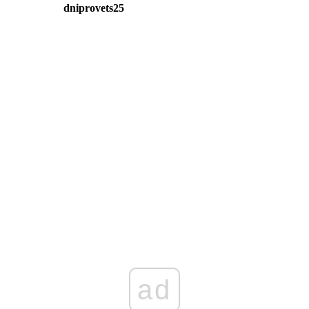
dniprovets25
ad