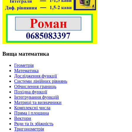
Вища математика
Геометрія
Математика
Дослідження функції
Системи лінійних рівнянь
Обчислення границь
Похідна функції
Інтегрування функцій
Матриці та визначники
Комплексні числа
Пряма і площина
Вектори
Ряди та їх збіжність
Тригонометрія