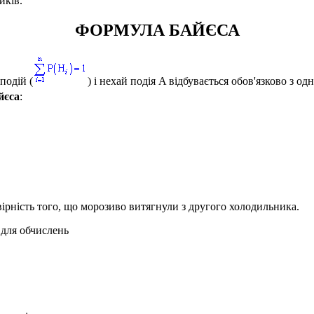
иків.
ФОРМУЛА БАЙЄСА
подій (
) і нехай подія
A
відбувається обов'язково з одн
йєса
:
ірність того, що морозиво витягнули з другого холодильника.
 для обчислень