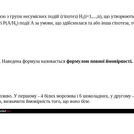
ією з групи несумісних подій (гіпотез)
H
(i=1,...,n)
, що утворюют
i
ті
P(A/H
)
події
A
за умови, що здійснилася та або інша гіпотеза, т
i
. Наведена формула називається
формулою повної ймовірності.
зиво. У першому - 4 білих морозива і 6 шоколадних, у другому - 
 визначити ймовірність того, що воно біле.