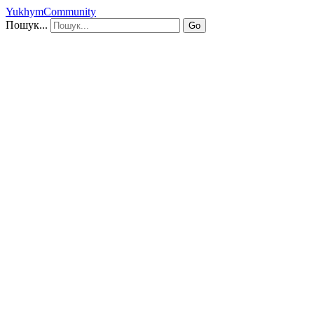
YukhymCommunity
Пошук...
Go