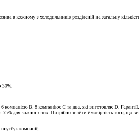
розива в кожному з холодильників розділеній на загальну кількіст
о 30%.
, 6 компанією
B
, 8 компаніює
C
та два, які виготовляє
D
. Гаранті
та 55% для кожної з них. Потрібно знайти ймовірність того, що
ноутбук компанії;