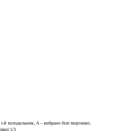
о
i
-й холодильник,
A
– вибрано біле морозиво.
івні 1/3