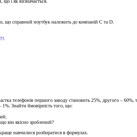
, що і як визначається.
ого, що справний ноутбук належить до компаній
C
та
D
.
астка телефонів першого заводу становить 25%, другого – 60%, т
– 1%. Знайти ймовірність того, що:
ий;
кщо він якісно зроблений?
 краще навчилися розбиратися в формулах.