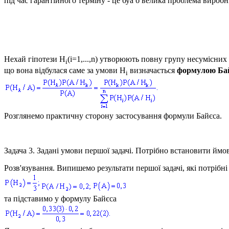
під час гарантійного терміну - це буа б велика проблема виробн
Нехай гіпотези
H
(i=1,...,n)
утворюють повну групу несумісних 
i
що вона відбулася саме за умови
H
визначається
формулою Ба
i
Розглянемо практичну сторону застосування формули Байєса.
Задача 3.
Задані умови першої задачі. Потрібно встановити ймов
Розв'язування.
Випишемо результати першої задачі, які потрібні
та підставимо у формулу Байєса