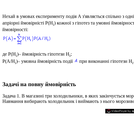
Нехай в умовах експерименту подія
A
з'являється спільно з одн
апріорні ймовірністі
P(H
)
кожної з гіпотез та умовні ймовірнос
i
ймовірності:
де
P(H
)
– ймовірність гіпотези
H
;
i
i
P(A/H
)
– умовна ймовірність події
при виконанні гіпотези
H
i
i
Задачі на повну ймовірність
Задача 1.
В магазині три холодильники, в яких закінчується моро
Навмання вибирають холодильник і виймають з нього морозиво,