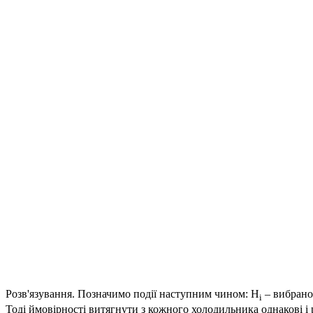
Розв'язування.
Позначимо події наступним чином:
H
– вибран
i
Тоді ймовірності витягнути з кожного холодильника однакові і р