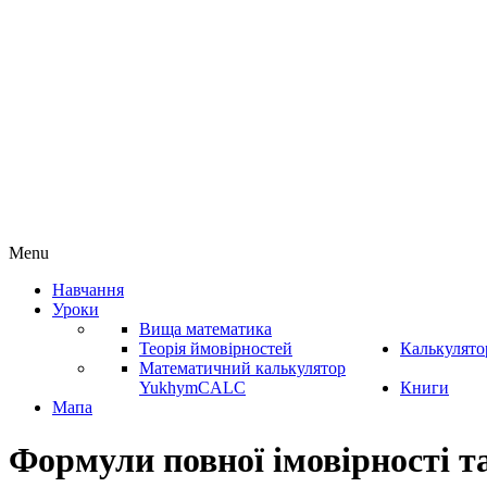
Menu
Навчання
Уроки
Вища математика
Теорія ймовірностей
Калькулято
Математичний калькулятор
YukhymCALC
Книги
Мапа
Формули повної імовірності та