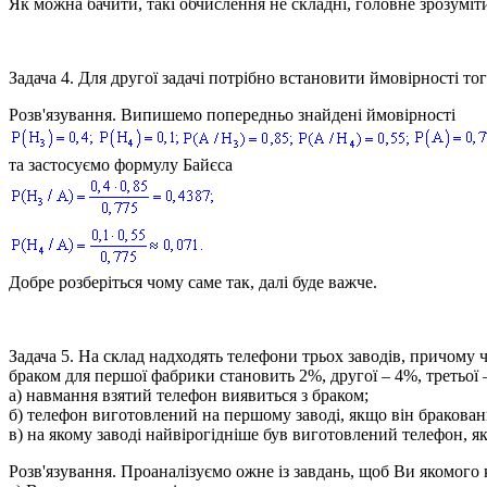
Як можна бачити, такі обчислення не складні, головне зрозуміти
Задача 4.
Для другої задачі потрібно встановити ймовірності т
Розв'язування.
Випишемо попередньо знайдені ймовірності
та застосуємо формулу Байєса
Добре розберіться чому саме так, далі буде важче.
Задача 5.
На склад надходять телефони трьох заводів, причому ч
браком для першої фабрики становить 2%, другої – 4%, третьої 
а) навмання взятий телефон виявиться з браком;
б) телефон виготовлений на першому заводі, якщо він бракован
в) на якому заводі найвірогідніше був виготовлений телефон, я
Розв'язування.
Проаналізуємо ожне із завдань, щоб Ви якомого