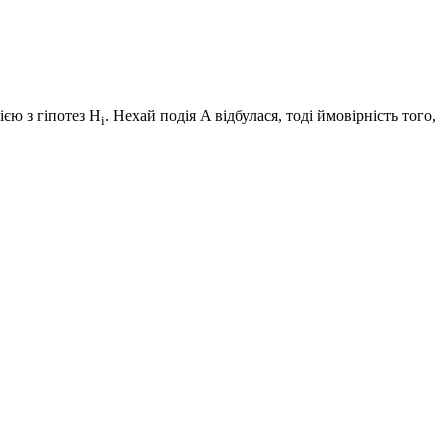
ією з гіпотез
H
. Нехай подія
A
відбулася, тоді ймовірність того,
i