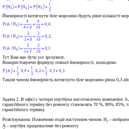
Ймовірності витягнути біле морозиво будуть рівні кількості мо
Тут Вам має бути усе зрозуміле.
Використовуючи формулу повної ймовірності, знаходимо
Таким чином ймовірність витягнути біле морозиво рівна 0,3 аб
Задача 2.
В офісі є чотири ноутбуки виготовлених компаніює
A
гарантійного терміну без ремонту становлять 70 %, 80%, 85%, 
гарантійного терміну.
Розв'язування.
Позначимо події наступним чином:
H
– вибрано 
i
A
– ноутбук працюватиме без ремонту.