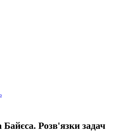
р
 Байєса. Розв'язки задач