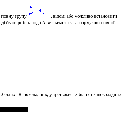
ь повну групу
, відомі або можливо встановити
оді ймовірність події
A
визначається за формулою повної
2 білих і 8 шоколадних, у третьому - 3 білих і 7 шоколадних.