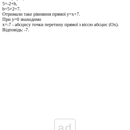
5=-2+b,
b=5+2=7
.
Отримали таке рівняння прямої
y=x+7
.
При
y=0
знаходимо
x=-7
- абсцису точки перетину прямої з віссю абсцис (
Ox
).
Відповідь:
-7.
ad