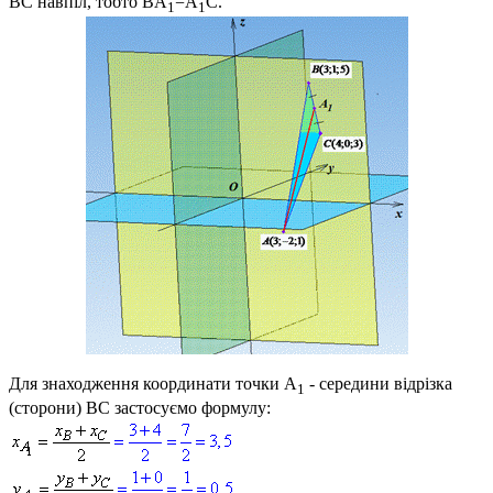
BC
навпіл, тобто
BA
=A
C
.
1
1
Для знаходження координати точки
A
- середини відрізка
1
(сторони)
BC
застосуємо формулу: