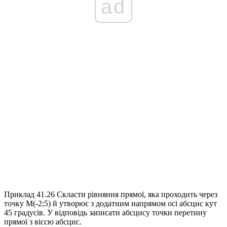
ad
Приклад 41.26
Скласти рівняння прямої, яка проходить через
точку
M(-2;5)
й утворює з додатним напрямом осі абсцис кут
45 градусів. У відповідь записати абсцису точки перетину
прямої з віссю абсцис.