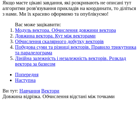
Якщо маєте цікаві завдання, які розкривають не описані тут
алгоритми розв'язування прикладів на координати, то діліться
з нами. Ми їх красиво оформимо та опублікуємо!
Вас може зацікавити:
Модуль вектора. Обчислення довжини вектора
Довжина вектора. Кут між векторами
Обчислення скалярного добутку векторів
Побудова суми та різниці векторів. Правило трикутника
та паралелограма
Лінійна залежність і незалежність векторів. Розклад
вектора за базисом
Попередня
Наступна
Ви тут:
Навчання
Вектори
Довжина відрізка. Обчислення відстані між точками