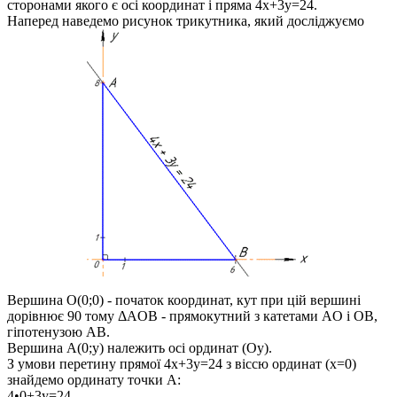
сторонами якого є осі координат і пряма
4x+3y=24
.
Наперед наведемо рисунок трикутника, який досліджуємо
Вершина
O(0;0)
- початок координат, кут при цій вершині
дорівнює 90 тому
ΔAOB
- прямокутний з катетами
AO
і
OB
,
гіпотенузою
AB
.
Вершина
A(0;y)
належить осі ординат (
Oy
).
З умови перетину прямої
4x+3y=24
з віссю ординат (
x=0
)
знайдемо ординату точки
A
:
4•0+3y=24,