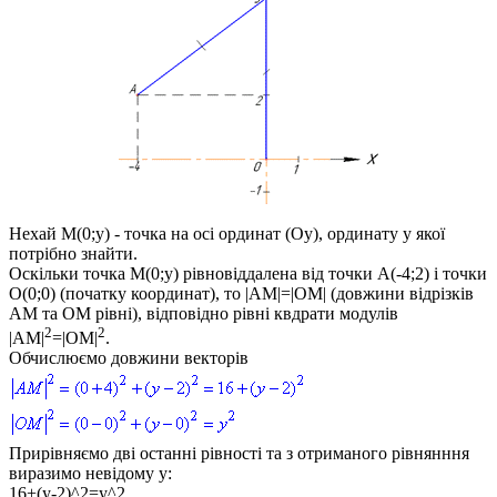
Нехай
M(0;y)
- точка на осі ординат (
Oy
), ординату
y
якої
потрібно знайти.
Оскільки точка
M(0;y)
рівновіддалена від точки
A(-4;2)
і точки
O(0;0)
(початку координат), то
|AM|=|OM|
(довжини відрізків
AM
та
OM
рівні), відповідно рівні квдрати модулів
2
2
|AM|
=|OM|
.
Обчислюємо довжини векторів
Прирівняємо дві останні рівності та з отриманого рівнянння
виразимо невідому
y
:
16+(y-2)^2=y^2,