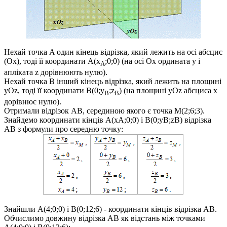
Нехай точка
A
один кінець відрізка, який лежить на осі абсцис
(
Ox
), тоді її координати
A(x
;0;0)
(на осі
Ox
ордината
y
і
A
апліката
z
дорівнюють нулю).
Нехай точка
B
інший кінець відрізка, який лежить на площині
yOz
, тоді її координати
B(0;y
;z
)
(на площині
yOz
абсциса
x
B
B
дорівнює нулю).
Отримали відрізок
AB
, серединою якого є точка
M(2;6;3)
.
Знайдемо координати кінців
A(xA;0;0)
і
B(0;yB;zB)
відрізка
AB
з формули про середню точку:
Знайшли
A(4;0;0)
і
B(0;12;6)
- координати кінців відрізка
AB
.
Обчислимо довжину відрізка
AB
як відстань між точками