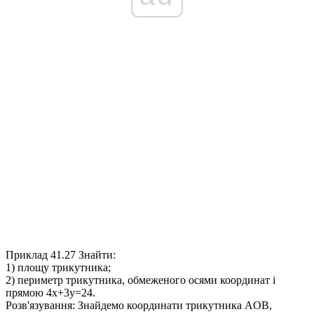
Приклад 41.27
Знайти:
1) площу трикутника;
2) периметр трикутника, обмеженого осями координат і
прямою
4x+3y=24
.
Розв'язування:
Знайдемо координати трикутника
AOB
,