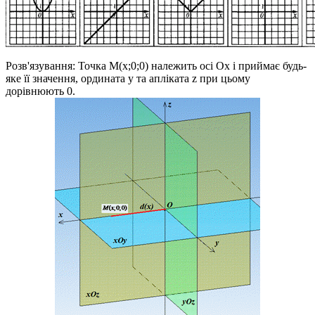
Розв'язування:
Точка
M(x;0;0)
належить осі
Ox
і приймає будь-
яке її значення, ордината
y
та апліката
z
при цьому
дорівнюють
0
.