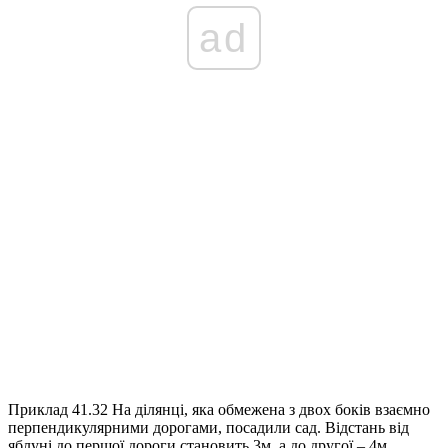
ad
Приклад 41.32
На ділянці, яка обмежена з двох боків взаємно
перпендикулярними дорогами, посадили сад. Відстань від
яблуні до першої дороги становить 3м, а до другої – 4м.