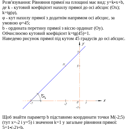
Розв'язування:
Рівняння прямої на площині має вид:
y=k•x+b
,
де
k
- кутовий коефіцієнт нахилу прямої до осі абсцис (
Ox
);
k=tg(φ)
,
φ
- кут нахилу прямої з додатнім напрямом осі абсцис, за
умовою
φ=45
;
b
- ордината перетину прямої з віссю ординат (
Oy
).
Обчислюємо кутовий коефіцієнт
k=tg(45)=1
.
Наведемо рисунок прямої під кутом 45 градусів до осі абсцис.
Щоб знайти параметр
b
підставимо координати точки
M(-2;5)
(тут
x=-2
і
y=5
) і значення
k=1
у загальне рівняння прямої:
5=1•(-2)+b,