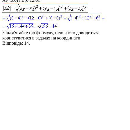
A(4;0;0)
і
B(0;12;6)
:
Запам'ятайте цю формулу, нею часто доводиться
користуватися в задачах на координати.
Відповідь:
14.