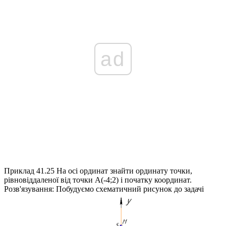
ad
Приклад 41.25
На осі ординат знайти ординату точки,
рівновіддаленої від точки
A(-4;2)
і початку координат.
Розв'язування:
Побудуємо схематичний рисунок до задачі