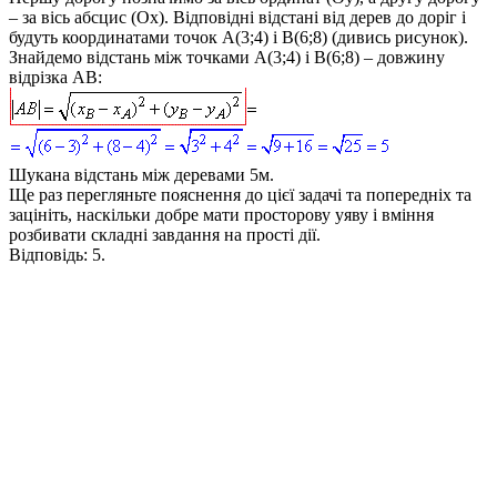
– за вісь абсцис (
Ox
). Відповідні відстані від дерев до доріг і
будуть координатами точок
A(3;4)
і
B(6;8)
(дивись рисунок).
Знайдемо відстань між точками
A(3;4)
і
B(6;8)
– довжину
відрізка
AB
:
Шукана відстань між деревами 5м.
Ще раз перегляньте пояснення до цієї задачі та попередніх та
зацініть, наскільки добре мати просторову уяву і вміння
розбивати складні завдання на прості дії.
Відповідь:
5.