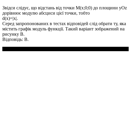
Звідси слідує, що відстань від точки
M(x;0;0)
до площини
yOz
дорівнює модулю абсциси цієї точки, тобто
d(x)=|x|
.
Серед запропонованих в тестах відповідей слід обрати ту, яка
містить графік модуль функції. Такий варіант зображений на
рисунку
В
.
Відповідь:
В.