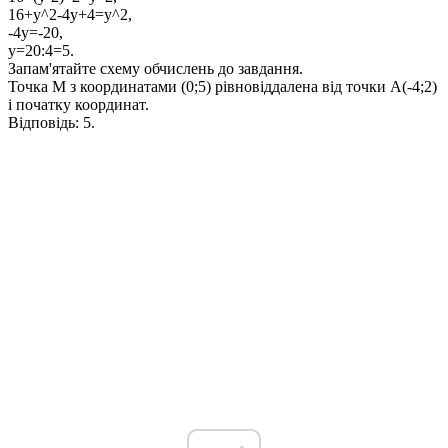
16+y^2-4y+4=y^2,
-4y=-20,
y=20:4=5.
Запам'ятайте схему обчислень до завдання.
Точка
M
з координатами
(0;5)
рівновіддалена від точки
A(-4;2)
і початку координат.
Відповідь:
5.