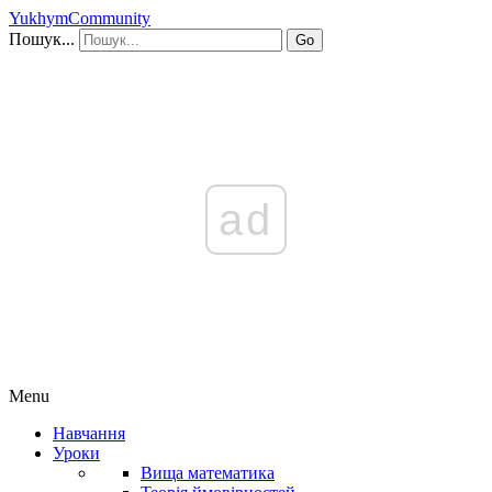
YukhymCommunity
Пошук...
Go
ad
Menu
Навчання
Уроки
Вища математика