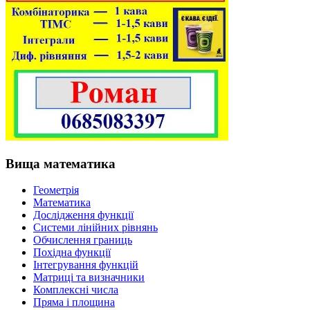
Вища математика
Геометрія
Математика
Дослідження функції
Системи лінійних рівнянь
Обчислення границь
Похідна функції
Інтегрування функцій
Матриці та визначники
Комплексні числа
Пряма і площина