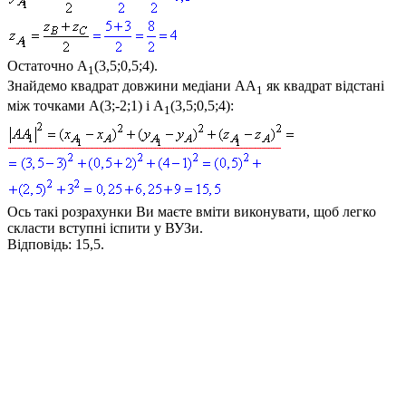
Остаточно
A
(3,5;0,5;4)
.
1
Знайдемо квадрат довжини медіани
AA
як квадрат відстані
1
між точками
A(3;-2;1)
і
A
(3,5;0,5;4)
:
1
Ось такі розрахунки Ви маєте вміти виконувати, щоб легко
скласти вступні іспити у ВУЗи.
Відповідь:
15,5.