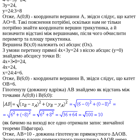
3y=24,
y=24:3=8
Отже,
A(0;8)
- координати вершини
A
, звідси слідує, що катет
AO=8
. Такі пояснення потрібні, оскільки нам не тільки
потрібно знайти координати вершин трикутника, а й
визначити відстані між вершинами, після чого обчислити
периметр та площу трикутника.
Вершина
B(x;0)
належить осі абсцис (
Ox
).
З умови перетину прямої
4x+3y=24
з віссю абсцис (
y=0
)
знайдемо абсцису точки
B
:
4x+3•0=24,
4x=24,
x=24:4=6
.
Отже,
B(6;0)
- координати вершини
B
, звідси слідує, що катет
OB=6
.
Гіпотенузу (довжину вдрізка)
AB
знайдемо як відстань між
точками
A(0;8)
і
B(6;0)
:
(як бачимо на виході все одно отримали запис звичайної
теореми Піфагора).
Отже,
AB=10
- довжина гіпотенузи прямокутного
ΔAOB
.
Знаходимо площу прямокутного трикутника
ΔAOB
через