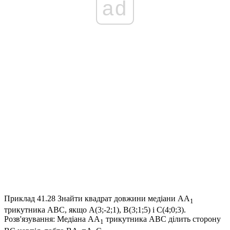
ad
Приклад 41.28
Знайти квадрат довжини медіани
AA
1
трикутника
ABC
, якщо
A(3;-2;1), B(3;1;5) і C(4;0;3)
.
Розв'язування:
Медіана
AA
трикутника
ABC
ділить сторону
1