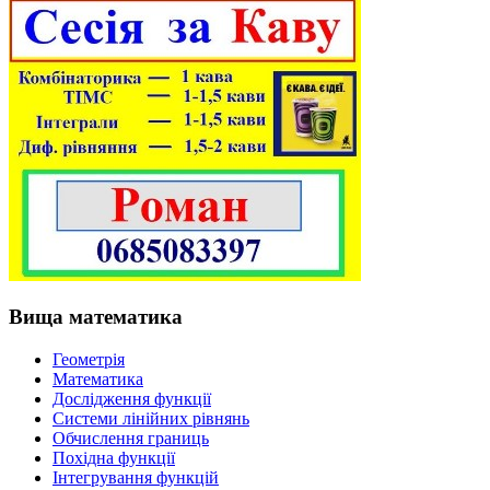
Вища математика
Геометрія
Математика
Дослідження функції
Системи лінійних рівнянь
Обчислення границь
Похідна функції
Інтегрування функцій