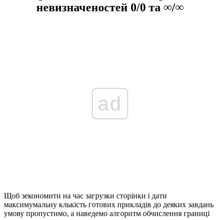
невизначеностей 0/0 та ∞/∞
ad
Щоб зекономити на час загрузки сторінки і дати
максимумальну клькість готових прикладів до деяких завдань
умову пропустимо, а наведемо алгоритм обчислення границі