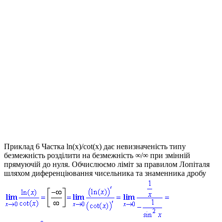
Приклад 6
Частка ln(x)/cot(x) дає невизначеність типу
безмежність розділити на безмежність ∞/∞ при змінній
прямуючій до нуля. Обчислюємо ліміт за правилом Лопіталя
шляхом диференціювання чисельника та знаменника дробу