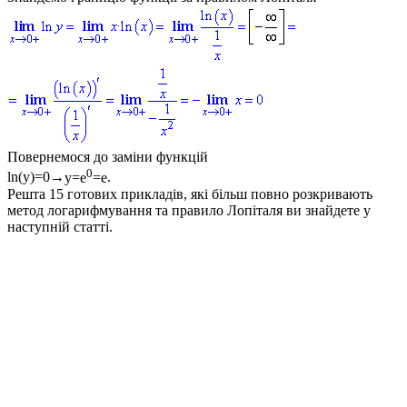
Повернемося до заміни функцій
0
ln(y)=0
→
y=e
=e
.
Решта 15 готових прикладів, які більш повно розкривають
метод логарифмування та правило Лопіталя ви знайдете у
наступній статті.