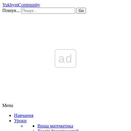
YukhymCommunity
Пошук...
Go
ad
Menu
Навчання
Уроки
Вища математика