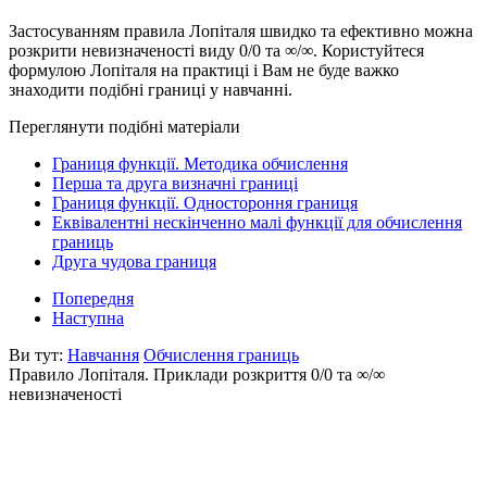
Застосуванням правила Лопіталя швидко та ефективно можна
розкрити невизначеності виду 0/0 та ∞/∞. Користуйтеся
формулою Лопіталя на практиці і Вам не буде важко
знаходити подібні границі у навчанні.
Переглянути подібні матеріали
Границя функції. Методика обчислення
Перша та друга визначні границі
Границя функції. Одностороння границя
Еквівалентні нескінченно малі функції для обчислення
границь
Друга чудова границя
Попередня
Наступна
Ви тут:
Навчання
Обчислення границь
Правило Лопіталя. Приклади розкриття 0/0 та ∞/∞
невизначеності