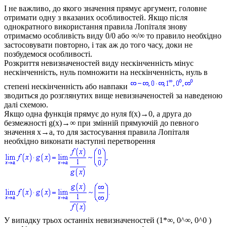
І не важливо, до якого значення прямує аргумент, головне
отримати одну з вказаних особливостей. Якщо після
однократного використання правила Лопіталя знову
отримаємо особливість виду 0/0 або ∞/∞ то правило необхідно
застосовувати повторно, і так аж до того часу, доки не
позбудемося особливості.
Розкриття невизначеностей виду нескінченність мінус
нескінченність, нуль помножити на нескінченність, нуль в
степені нескінченність або навпаки
зводиться до розглянутих вище невизначеностей за наведеною
далі схемою.
Якщо одна функція прямує до нуля
f(x)→0
, а друга до
безмежності
g(x)→∞
при змінній прямуючій до певного
значення
x→a
, то для застосування правила Лопіталя
необхідно виконати наступні перетворення
У випадку трьох останніх невизначеностей (
1*∞, 0^∞, 0^0
)