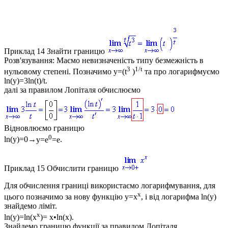
Приклад 14
Знайти границю
Розв'язування:
Маємо невизначеність типу безмежність в
3
1/t
нульовому степені. Позначимо
y=(t
)
та про логарифмуємо
ln(y)=3ln(t)/t
.
далі за правилом Лопіталя обчислюємо
Відновлюємо границю
0
ln(y)=0
→
y=e
=e
.
Приклад 15
Обчислити границю
Для обчислення границі використаємо логарифмування, для
x
цього позначимо за нову функцію
y=x
, і від логарифма
ln(y)
знайдемо ліміт.
x
ln(y)=ln(x
)= x•ln(x)
.
Знайдемо границю функції за правилом Лопіталя