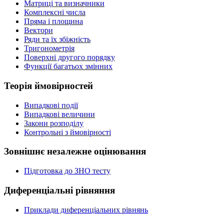
Матриці та визначники
Комплексні числа
Пряма і площина
Вектори
Ряди та їх збіжність
Тригонометрія
Поверхні другого порядку
Функції багатьох змінних
Теорія ймовірностей
Випадкові події
Випадкові величини
Закони розподілу
Контрольні з ймовірності
Зовнішнє незалежне оцінювання
Підготовка до ЗНО тесту
Диференціальні рівняння
Приклади диференціальних рівнянь