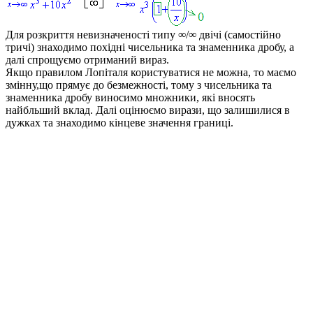
Для розкриття невизначеності типу
∞/∞
двічі (самостійно
тричі) знаходимо похідні чисельника та знаменника дробу, а
далі спрощуємо отриманий вираз.
Якщо правилом Лопіталя користуватися не можна, то маємо
змінну,що прямує до безмежності, тому з чисельника та
знаменника дробу виносимо множники, які вносять
найбльший вклад. Далі оцінюємо вирази, що залишилися в
дужках та знаходимо кінцеве значення границі.