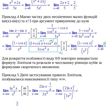
Приклад 4
Маємо частку двох нескінченно малих функцій
tan(x)-sin(x)
та
x^3
при аргумент прямуючому до нуля
Для розкриття особливості виду 0/0 повторно використали
формулу Лопіталя та розклали в чисельнику різницю кубів за
формулами скороченого множення.
Приклад 5
Двічі застосувавши правило Лопіталя,
позбуваємося невизначеності типу
∞/∞
.