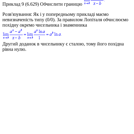
Приклад 9 (6.629)
Обчислити границю
Розв'язування:
Як і у попередньому прикладі маємо
невизначеність типу
(0/0)
. За правилом Лопіталя обчислюємо
похідну окремо чисельника і знаменника
Другий доданок в чисельнику є сталою, тому його похідна
рівна нулю.