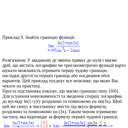
Приклад 9.
Знайти границю функції:
Розв'язання:
У завданнях де змінна прямує до нуля і маємо
дріб, що містить логарифми чи тригонометричні функції варто
шукати можливість отримати першу чудову границю,
наслідки другої та першої границь або поєднання обох
варіантів. Цей приклад поєднує все можливе, що може Вас
чекати на практиці.
Проста підстановка показує, що маємо границю типу
{0/0}
.
Для усунення невизначеності та зведення спершу логарифма
до вугляду
ln(1+y)/y
розділимо та помножемо на
sin(3x)
. Щоб
цей же синус в чисельнику звести під якусь формулу,
розділимо та помножимо на
(3x)
. Таким чином отримаємо
частину, яка відповідає за формулу першої чудової границі.