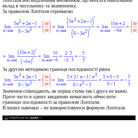
Лопіталя або виділенням множників, що вносять найбільший
вклад в чисельнику та знаменнику.
За правилом Лопіталя отримаємо
За другою методикою границя послідовності рівна
Значення співпадають, як перша схема так і друга не важкі.
Проте часто в одних завданнях вимагають обчислити
границю послідовності за правилом Лопіталя.
В інших навпаки – не використовуюси формули Лопіталя.