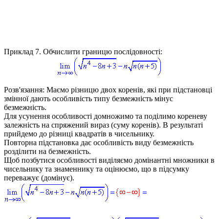
Приклад 7.
Обчислити границю послідовності:
Розв'язання:
Маємо різницю двох коренів, які при підстановці
змінної дають особливість типу безмежність мінус
безмежність.
Для усунення особливості домножимо та поділимо кореневу
залежність на спряжений вираз (суму коренів). В результаті
прийдемо до різниці квадратів в чисельнику.
Повторна підстановка дає особливість виду безмежність
розділити на безмежність.
Щоб позбутися особливості виділяємо домінантні множники в
чисельнику та знаменнику та оцінюємо, що в підсумку
переважує (домінує).