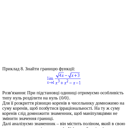
Приклад 8.
Знайти границю функції:
Розв'язання:
При підстановці одиниці отримуємо особливість
типу нуль розділити на нуль
{0/0}
.
Для її розкриття різницю коренів в чисельнику домножимо на
суму коренів, щоб позбутися ірраціональності. На ту ж суму
коренів слід домножити знаменник, щоб маніпуляціями не
змінити значення границі.
Далі аналізуємо знаменник – він містить поліном, який в свою