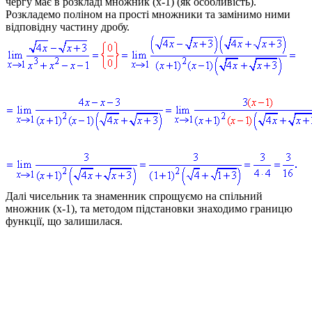
чергу має в розкладі множник
(x-1)
(як особливість).
Розкладемо поліном на прості множники та замінимо ними
відповідну частину дробу.
Далі чисельник та знаменник спрощуємо на спільний
множник
(x-1)
, та методом підстановки знаходимо границю
функції, що залишилася.