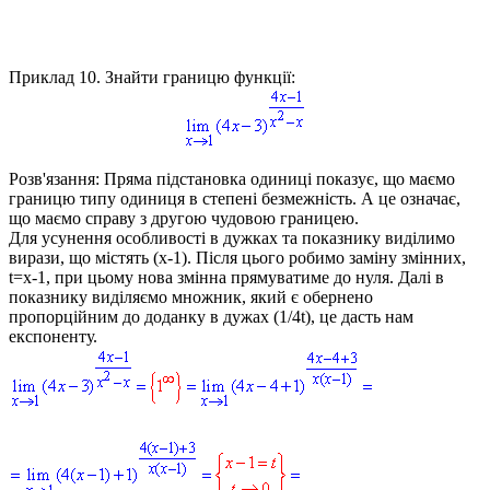
Приклад 10.
Знайти границю функції:
Розв'язання:
Пряма підстановка одиниці показує, що маємо
границю типу одиниця в степені безмежність. А це означає,
що маємо справу з другою чудовою границею.
Для усунення особливості в дужках та показнику виділимо
вирази, що містять
(x-1)
. Після цього робимо заміну змінних,
t=x-1
, при цьому нова змінна прямуватиме до нуля. Далі в
показнику виділяємо множник, який є обернено
пропорційним до доданку в дужах
(1/4t)
, це дасть нам
експоненту.