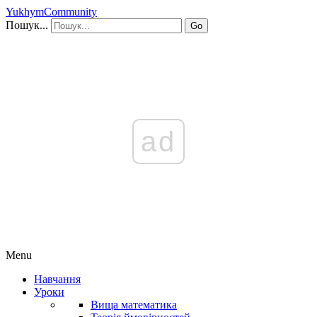
YukhymCommunity
Пошук...
Go
ad
Menu
Навчання
Уроки
Вища математика