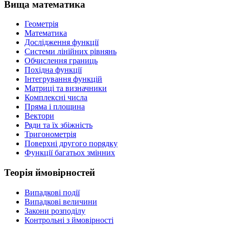
Вища математика
Геометрія
Математика
Дослідження функції
Системи лінійних рівнянь
Обчислення границь
Похідна функції
Інтегрування функцій
Матриці та визначники
Комплексні числа
Пряма і площина
Вектори
Ряди та їх збіжність
Тригонометрія
Поверхні другого порядку
Функції багатьох змінних
Теорія ймовірностей
Випадкові події
Випадкові величини
Закони розподілу
Контрольні з ймовірності