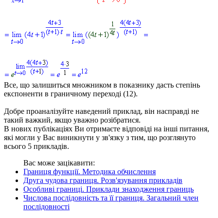
Все, що залишиться множником в показнику дасть степінь
експоненти в граничному переході (12).
Добре проаналізуйте наведений приклад, він насправді не
такий важкий, якщо уважно розібратися.
В нових публікаціях Ви отримаєте відповіді на інші питання,
які могли у Вас виникнути у зв'язку з тим, що розглянуто
всього 5 прикладів.
Вас може зацікавити:
Границя функції. Методика обчислення
Друга чудова границя. Розв'язування прикладів
Особливі границі. Приклади знаходження границь
Числова послідовність та її границя. Загальний член
послідовності