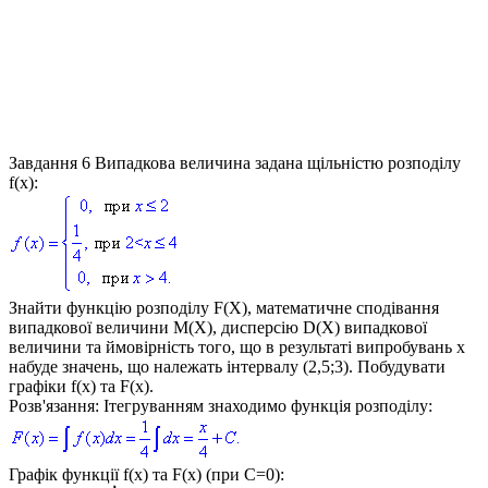
Завдання 6
Випадкова величина задана щільністю розподілу
f(x)
:
Знайти функцію розподілу
F(X)
, математичне сподівання
випадкової величини
M(X)
, дисперсію
D(X)
випадкової
величини та ймовірність того, що в результаті випробувань
x
набуде значень, що належать інтервалу
(2,5;3)
. Побудувати
графіки
f(x)
та
F(x)
.
Розв'язання:
Ітегруванням знаходимо функція розподілу:
Графік функції
f(x)
та
F(x)
(при
C=0
):