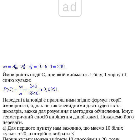
ad
Ймовірність події
C
, при якій виймають 1 білу, 1 чорну і 1
синю кульки:
Наведені відповіді є правильними згідно формул теорії
ймовірності, однак не так очевидними для студентів та
школярів, важка для розуміння є методика обчислення. Існує
геометричний спосіб вирішення даної задачі. Покажемо його
переваги.
а)
Для першого пункту нам важливо, що маємо 10 білих
кульок з 20, а потрібно вибрати 3.
Першу кульку можна вибрати 10 способами з 20, тому