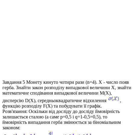
Завдання 5
Монету кинуто чотири рази
(n=4). X
- число появ
герба. Знайти закон розподілу випадкової величини X, знайти
математичне сподівання випадкової величини
M(X)
,
дисперсію
D(X)
, середньоквадратичне відхилення
,
функцію розподілу
F(X)
та побудувати її графік.
Розв'язання:
Оскільки від досліду до досліду ймовірність
залишається сталою (а саме
p=0,5 і q=1-0,5=0,5
), то
ймовірність випадання герба змінюється за біноміальним
законом: