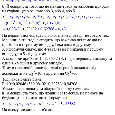
б)
Ймовірність того, що не менше трьох автомобілів прибули
на будівництво означає або 3, або 4, або 5.
На перший погляд все логічно, але насправді - не зовсім так.
Машини різні, тоді виходить, що важливо які саме дві не
приїхали в першому випадку, і яка одна в другому.
А з формули слідує, що 4-та і 5-та не приїхали в першому
випадку, та 5 - в другому.
А могли не приїхати 1 і 3, або 2 і 4, і т.д в першому випадку та
одна з 5 машин в другому випадку.
Тому в наведеній вище формулі перший доданок слід
2
1
домножити на
С
=10
, а другий на
С
=5
.
5
5
Тоді ймовірність рівна
P=10*0,02048+5*0,08192+0,32768=0,94208
.
Уважно перегляньте, та обдумайте чому саме так.
в)
Ймовірність того, що жодний автомобіль не прибув на
будівництво знаходимо за формулою
На цьому завдання розв'язано.