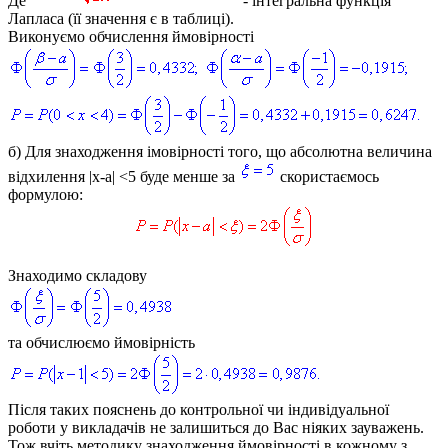
Де
- інтегральна функція
Лапласа (її значення є в таблиці).
Виконуємо обчислення ймовірності
б)
Для знаходження імовірності того, що абсолютна величина
відхилення
|x-a| <5
буде менше за
скористаємось
формулою:
Знаходимо складову
та обчислюємо ймовірність
Після таких пояснень до контрольної чи індивідуальної
роботи у викладачів не залишиться до Вас ніяких зауважень.
Тож вчіть методику знаходження ймовірності в кожному з