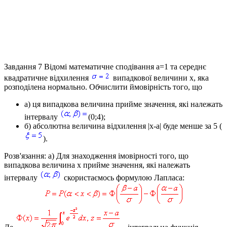
Завдання 7
Відомі математичне сподівання
a=1
та середнє
квадратичне відхилення
випадкової величини
x
, яка
розподілена нормально. Обчислити ймовірність того, що
а) ця випадкова величина прийме значення, які належать
інтервалу
(0;4);
б) абсолютна величина відхилення
|x-a|
буде менше за
5 (
)
.
Розв'язання: а)
Для знаходження імовірності того, що
випадкова величина x прийме значення, які належать
інтервалу
скористаємось формулою Лапласа: