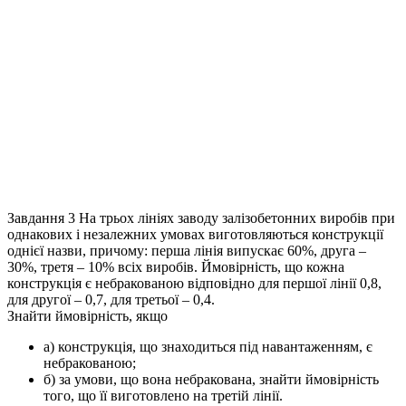
Завдання 3
На трьох лініях заводу залізобетонних виробів при
однакових і незалежних умовах виготовляються конструкції
однієї назви, причому: перша лінія випускає 60%, друга –
30%, третя – 10% всіх виробів. Ймовірність, що кожна
конструкція є небракованою відповідно для першої лінії 0,8,
для другої – 0,7, для третьої – 0,4.
Знайти ймовірність, якщо
а) конструкція, що знаходиться під навантаженням, є
небракованою;
б) за умови, що вона небракована, знайти ймовірність
того, що її виготовлено на третій лінії.