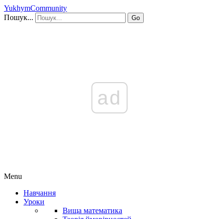
YukhymCommunity
Пошук...
Go
ad
Menu
Навчання
Уроки
Вища математика