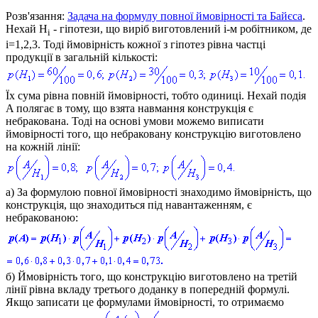
Розв'язання:
Задача на формулу повної ймовірності та Байєса
.
Нехай
H
- гіпотези, що виріб виготовлений і-м робітником, де
i
i=1,2,3
. Тоді ймовірність кожної з гіпотез рівна частці
продукції в загальній кількості:
Їх сума рівна повній ймовірності, тобто одиниці. Нехай подія
A
полягає в тому, що взята навмання конструкція є
небракована. Тоді на основі умови можемо виписати
ймовірності того, що небраковану конструкцію виготовлено
на кожній лінії:
а)
За формулою повної ймовірності знаходимо ймовірність, що
конструкція, що знаходиться під навантаженням, є
небракованою:
б)
Ймовірність того, що конструкцію виготовлено на третій
лінії рівна вкладу третього доданку в попередній формулі.
Якщо записати це формулами ймовірності, то отримаємо