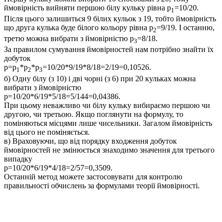
ймовірність вийняти першою білу кульку рівна
p
=10/20
.
1
Після цього залишиться 9 білих кульок з 19, тобто ймовірність
що друга кулька буде білого кольору рівна
p
=9/19
. І останню,
2
третю можна вибрати з ймовірністю
p
=8/18
.
3
За правилом сумування ймовірностей нам потрібно знайти їх
добуток
p=p
*p
*p
=10/20*9/19*8/18=2/19=0,10526
.
1
2
3
б)
Одну білу (з 10) і дві чорні (з 6) при 20 кульках можна
вибрати з ймовірністю
p=10/20*6/19*5/18=5/144=0,04386.
При цьому неважливо чи білу кульку вибираємо першою чи
другою, чи третьою. Якщо поглянути на формулу, то
поміняються місцями лише чисельники. Загалом ймовірність
від цього не поміняється.
в)
Враховуючи, що від порядку входження добуток
ймовірностей не змінюється знаходимо значення для третього
випадку
p=10/20*6/19*4/18=2/57=0,3509.
Останній метод можете застосовувати для контролю
правильності обчислень за формулами теорії ймовірності.