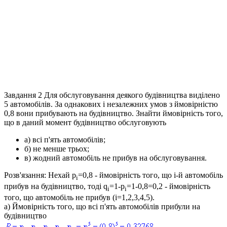
Завдання 2
Для обслуговування деякого будівництва виділено
5 автомобілів. За однакових і незалежних умов з ймовірністю
0,8 вони прибувають на будівництво. Знайти ймовірність того,
що в даний момент будівництво обслуговують
а) всі п'ять автомобілів;
б) не менше трьох;
в) жодний автомобіль не прибув на обслуговування.
Розв'язання:
Нехай
p
=0,8
- ймовірність того, що
і-й
автомобіль
i
прибув на будівництво, тоді
q
=1-p
=1-0,8=0,2
- ймовірність
i
i
того, що автомобіль не прибув
(i=1,2,3,4,5)
.
а)
Ймовірність того, що всі п'ять автомобілів прибули на
будівництво