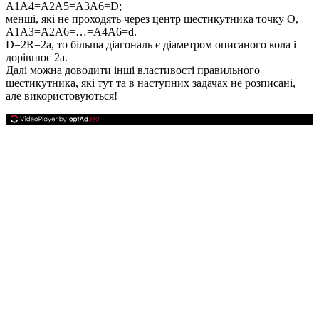
A1A4=A2A5=A3A6=D
;
менші, які не проходять через центр шестикутника точку
O,
A1A3=A2A6=…=A4A6=d
.
D=2R=2a
, то більша діагональ є діаметром описаного кола і
дорівнює
2a
.
Далі можна доводити інші властивості правильного
шестикутника, які тут та в наступних задачах не розписані,
але використовуються!