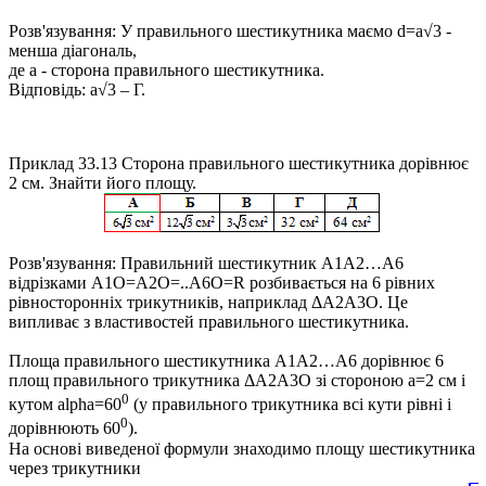
Розв'язування:
У правильного шестикутника маємо
d=a√3
-
менша діагональ,
де
a
- сторона правильного шестикутника.
Відповідь:
a√3 – Г.
Приклад 33.13
Сторона правильного шестикутника дорівнює
2 см. Знайти його площу.
Розв'язування:
Правильний шестикутник
A1A2…A6
відрізками
A1O=A2O=..A6O=R
розбивається на 6 рівних
рівносторонніх трикутників, наприклад
ΔA2A3O
. Це
випливає з властивостей правильного шестикутника.
Площа правильного шестикутника
A1A2…A6
дорівнює 6
площ правильного трикутника
ΔA2A3O
зі стороною
a=2
см і
0
кутом
alpha=60
(у правильного трикутника всі кути рівні і
0
дорівнюють 60
).
На основі виведеної формули знаходимо площу шестикутника
через трикутники