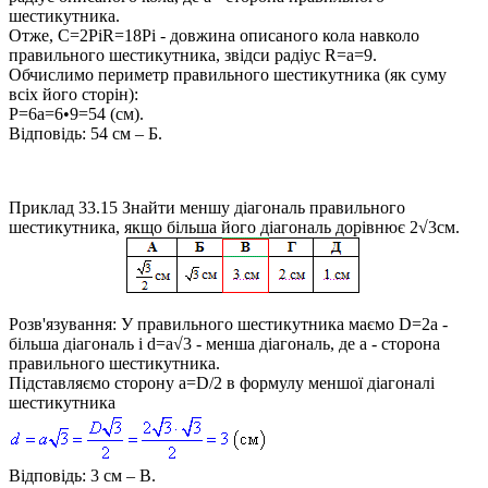
шестикутника.
Отже,
C=2PiR=18Pi
- довжина описаного кола навколо
правильного шестикутника, звідси радіус
R=a=9
.
Обчислимо периметр правильного шестикутника (як суму
всіх його сторін):
P=6a=6•9=54
(см).
Відповідь:
54 см – Б.
Приклад 33.15
Знайти меншу діагональ правильного
шестикутника, якщо більша його діагональ дорівнює 2√3см.
Розв'язування:
У правильного шестикутника маємо
D=2a
-
більша діагональ і
d=a√3
- менша діагональ, де
a
- сторона
правильного шестикутника.
Підставляємо сторону
a=D/2
в формулу меншої діагоналі
шестикутника
Відповідь:
3 см – В.