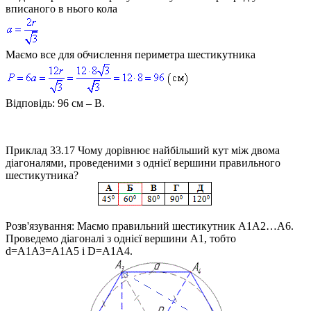
вписаного в нього кола
Маємо все для обчислення периметра шестикутника
Відповідь:
96 см – В.
Приклад 33.17
Чому дорівнює найбільший кут між двома
діагоналями, проведеними з однієї вершини правильного
шестикутника?
Розв'язування:
Маємо правильний шестикутник
A1A2…A6
.
Проведемо діагоналі з однієї вершини
A1
, тобто
d=A1A3=A1A5
і
D=A1A4
.