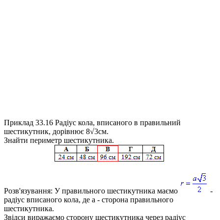
Приклад 33.16
Радіус кола, вписаного в правильний
шестикутник, дорівнює 8√3см.
Знайти периметр шестикутника.
Розв'язування:
У правильного шестикутника маємо
-
радіус вписаного кола, де
a
- сторона правильного
шестикутника.
Звідси виражаємо сторону шестикутника через радіус