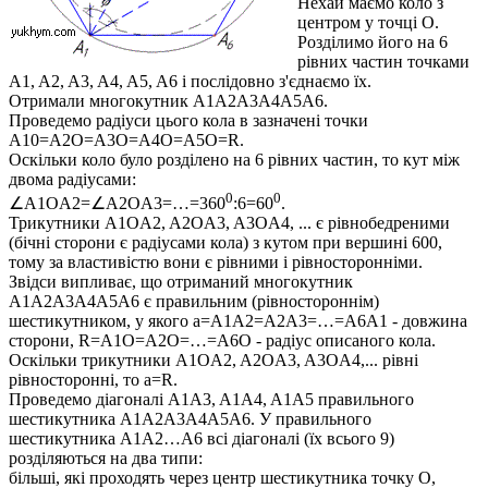
Нехай маємо коло з
центром у точці
O
.
Розділимо його на 6
рівних частин точками
A1, A2, A3, A4, A5, A6
і послідовно з'єднаємо їх.
Отримали многокутник
A1A2A3A4A5A6
.
Проведемо радіуси цього кола в зазначені точки
A10=A2O=A3O=A4O=A5O=R
.
Оскільки коло було розділено на 6 рівних частин, то кут між
двома радіусами:
0
0
∠A1OA2=∠A2OA3=…=360
:6=60
.
Трикутники
A1OA2, A2OA3, A3OA4, ...
є рівнобедреними
(бічні сторони є радіусами кола) з кутом при вершині 60
0
,
тому за властивістю вони є рівними і рівносторонніми.
Звідси випливає, що отриманий многокутник
A1A2A3A4A5A6
є правильним (рівностороннім)
шестикутником, у якого
a=A1A2=A2A3=…=A6A1
- довжина
сторони,
R=A1O=A2O=…=A6O
- радіус описаного кола.
Оскільки трикутники
A1OA2, A2OA3, A3OA4,...
рівні
рівносторонні, то
a=R
.
Проведемо діагоналі
A1A3, A1A4, A1A5
правильного
шестикутника
A1A2A3A4A5A6
. У правильного
шестикутника
A1A2…A6
всі діагоналі (їх всього 9)
розділяються на два типи:
більші, які проходять через центр шестикутника точку
O,