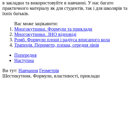
в закладки та використовуйте в навчанні. У нас багато
практичного матеріалу як для студентів, так і для школярів та
їхніх батьків.
Вас може зацікавити:
Многокутники. Формули та приклади
Многокутники. ЗНО відповіді
Ромб. Формули площі і радіуса вписаного кола
Трапеція. Периметр, площа, середня лінія
Попередня
Наступна
Ви тут:
Навчання
Геометрія
Шестикутник. Формули, властивості, приклади