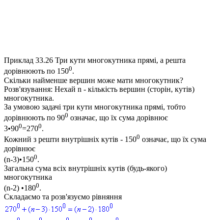
Приклад 33.26
Три кути многокутника прямі, а решта
0
дорівнюють по 150
.
Скільки найменше вершин може мати многокутник?
Розв'язування:
Нехай
n
- кількість вершин (сторін, кутів)
многокутника.
За умовою задачі три кути многокутника прямі, тобто
0
дорівнюють по 90
означає, що їх сума дорівнює
0
0
3•90
=270
.
0
Кожний з решти внутрішніх кутів - 150
означає, що їх сума
дорівнює
0
(n-3)•150
.
Загальна сума всіх внутрішніх кутів (будь-якого)
многокутника
0
(n-2) •180
.
Складаємо та розв'язуємо рівняння