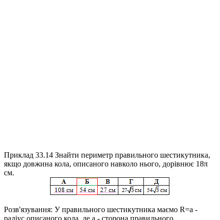
Приклад 33.14
Знайти периметр правильного шестикутника,
якщо довжина кола, описаного навколо нього, дорівнює 18π
см.
Розв'язування:
У правильного шестикутника маємо
R=a
-
радіус описаного кола, де
a
- сторона правильного