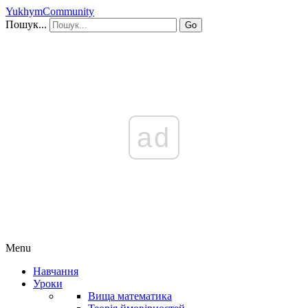
YukhymCommunity
Пошук...
Go
ad
Menu
Навчання
Уроки
Вища математика