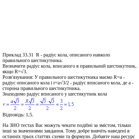
Приклад 33.31
R
- радіус кола, описаного навколо
правильного шестикутника.
Визначити радіус кола, вписаного в правильний шестикутник,
якщо
R=√3
.
Розв'язування:
У правильного шестикутника маємо
R=a
-
радіус описаного кола і
r=a√3/2
- радіус вписаного кола, де
a
-
сторона правильного шестикутника.
Знаходимо радіус вписаного у шестикутник кола
Відповідь:
1,5.
На ЗНО тестах Вас можуть чекати подібні за змістом, тільки
інші за значеннями завдання. Тому добре вивчіть наведені в
останніх трьох статтях схеми та формули. Добавте наш ресурс