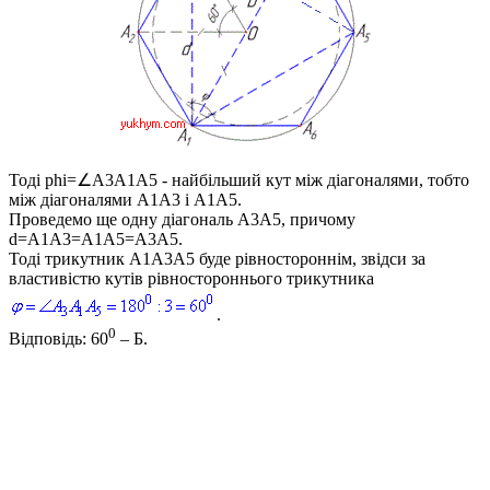
Тоді
phi=∠A3A1A5
- найбільший кут між діагоналями, тобто
між діагоналями
A1A3
і
A1A5
.
Проведемо ще одну діагональ
A3A5
, причому
d=A1A3=A1A5=A3A5
.
Тоді трикутник
A1A3A5
буде рівностороннім, звідси за
властивістю кутів рівностороннього трикутника
.
0
Відповідь:
60
– Б.