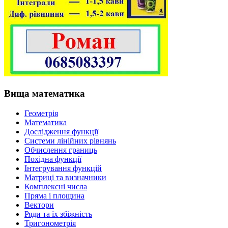
Вища математика
Геометрія
Математика
Дослідження функції
Системи лінійних рівнянь
Обчислення границь
Похідна функції
Інтегрування функцій
Матриці та визначники
Комплексні числа
Пряма і площина
Вектори
Ряди та їх збіжність
Тригонометрія