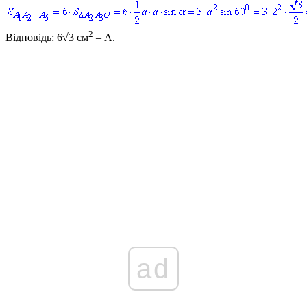
2
Відповідь:
6√3 см
– А.
ad