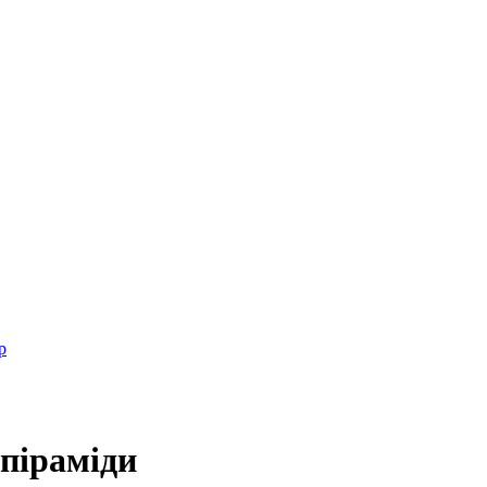
р
 піраміди