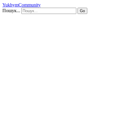
YukhymCommunity
Пошук...
Go