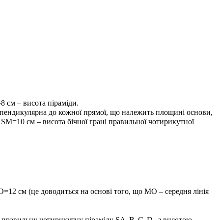
=8
см – висота піраміди.
ерпендикулярна до кожної прямої, що належить площині основи,
и
SM=10
см –
висота бічної грані правильної чотирикутної
O=12
см (це доводиться на основі того, що
MO
– середня лінія
мо правильну чотирикутну піраміду
SA
B
C
D
з висотою