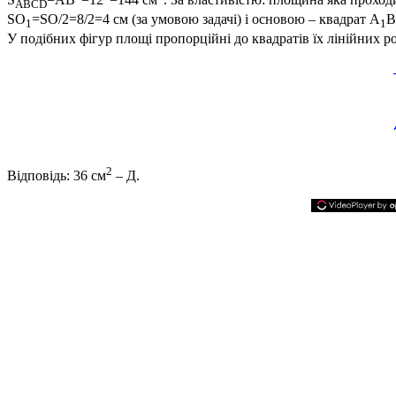
ABCD
SO
=SO/2=8/2=4
см (за умовою задачі) і основою – квадрат
A
B
1
1
У подібних фігур площі пропорційні до квадратів їх лінійних ро
2
Відповідь:
36 см
–
Д.