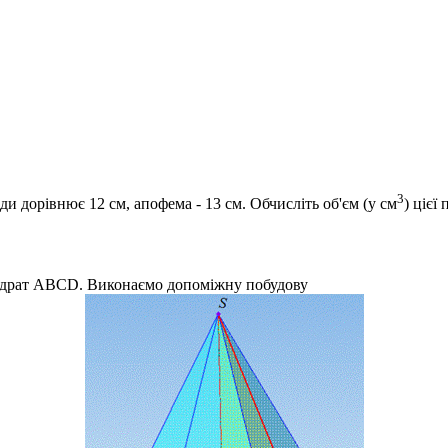
3
и дорівнює 12 см, апофема - 13 см. Обчисліть об'єм (у см
) цієї 
адрат
ABCD
. Виконаємо допоміжну побудову