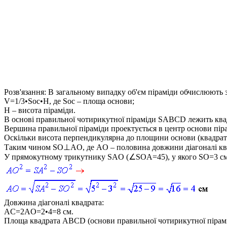
Розв'язання:
В загальному випадку об'єм піраміди обчислюють 
V=1/3•Soc•H,
де
Soc
– площа основи;
H
– висота піраміди.
В основі правильної чотирикутної піраміди
SABCD
лежить кв
Вершина правильної піраміди проектується в центр основи піра
Оскільки висота перпендикулярна до площини основи (квадра
Таким чином
SO⊥AO
, де
AO
– половина довжини діагоналі к
У прямокутному трикутнику
SAO (∠SOA=45)
, у якого
SO=3
см
Довжина діагоналі квадрата:
AC=2AO=2•4=8
см.
Площа квадрата
ABCD
(основи правильної чотирикутної пірамі