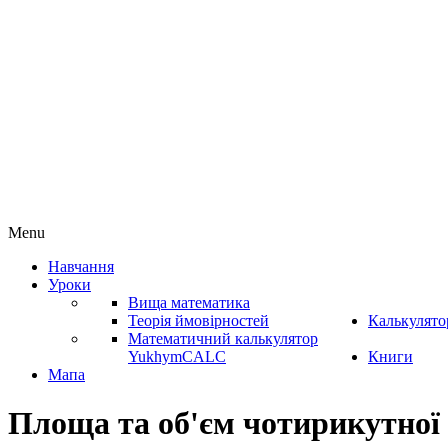
Menu
Навчання
Уроки
Вища математика
Теорія ймовірностей
Калькулято
Математичний калькулятор
YukhymCALC
Книги
Мапа
Площа та об'єм чотирикутної