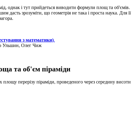
амід, однак і тут прийдеться виводити формули площ та об'ємів.
им дасть зрозуміти, що геометрія не така і проста наука. Для її
фагора.
тестування з математики)
.
ро Ульшин, Олег Чиж
ща та об'єм піраміди
х площу перерізу піраміди, проведеного через середину висоти