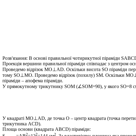
Розв'язання:
В основі правильної чотирикутної піраміди
SABC
Проекція вершини правильної піраміди співпадає з центром осн
Проведемо відрізок
MO⊥AD
. Оскільки висота
SO
піраміди пе
тому
SO⊥MO
. Проведемо відрізок (похилу)
SM
. Оскільки
MO
піраміди – апофема піраміди
.
У прямокутному трикутнику
SOM (∠SOM=90)
, у якого
SO=8
с
У квадраті
MO⊥AD
, де точка
O
– центр квадрата (точка перети
трикутника
ACD
).
Площа основи (квадрата
ABCD
) піраміди:
2
2
2
S
=AB
=12
=144
см
. За властивістю: площина яка проход