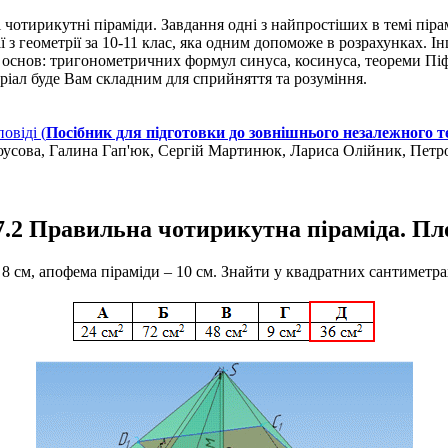
і чотирикутні піраміди. Завдання одні з найпростіших в темі пір
з геометрії за 10-11 клас, яка одним допоможе в розрахунках. Інш
х основ: тригонометричних формул синуса, косинуса, теореми Пі
ріал буде Вам складним для сприйняття та розуміння.
повіді (
Посібник для підготовки до зовнішнього незалежного 
лоусова, Галина Гап'юк, Сергій Мартинюк, Лариса Олійник, Пет
7.2 Правильна чотирикутна піраміда. Пло
8 см, апофема піраміди – 10 см. Знайти у квадратних сантиметра