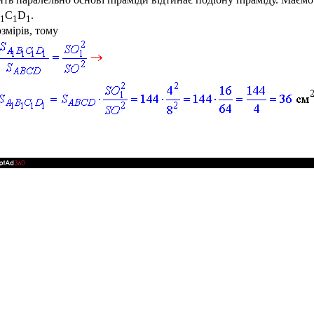
C
D
.
1
1
1
змірів, тому