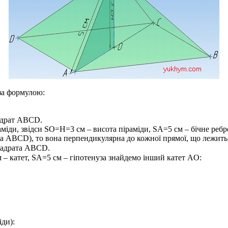
за формулою:
адрат
ABCD
.
міди, звідси
SO=H=3
см – висота піраміди,
SA=5
см – бічне ребр
та
ABCD
), то вона перпендикулярна до кожної прямої, що лежить
вадрата
ABCD
.
 – катет,
SA=5
см – гіпотенуза знайдемо інший катет
AO
:
ди):