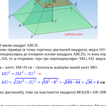
D
маємо квадрат
ABCD
.
ови піраміди (в точку перетину діагоналей квадрата), звідси
SO
рпендикулярна до площини основи (квадрата
ABCD
), то вона п
⊥AD
, то за теоремою «про три перпендикуляри»
SM⊥AD
, звідс
м – катет,
SM=10
см – гіпотенуза знайдемо інший катет
MO
:
ну діагоналей), тому (за властивістю квадрата)
MO||AB і AB=2M
ить паралельно основі піраміди відтинає подібну піраміду. Має