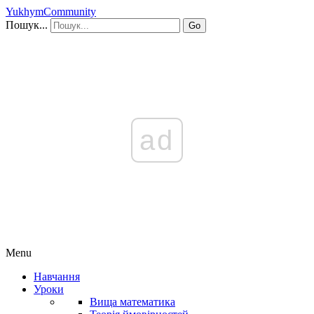
YukhymCommunity
Пошук...
Go
ad
Menu
Навчання
Уроки
Вища математика