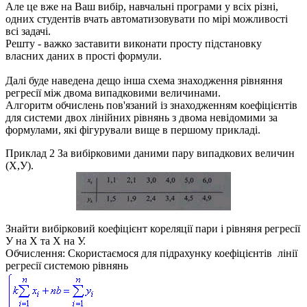
Але це вже на Ваш вибір, навчальні програми у всіх різні,
одних студентів вчать автоматизовувати по мірі можливості
всі задачі.
Решту - важко заставити виконати просту підстановку
власних даних в прості формули.
Далі буде наведена дещо інша схема знаходження рівняння
регресії між двома випадковими величинами.
Алгоритм обчислень пов'язаний із знаходженням коефіцієнтів
для системи двох лінійних рівнянь з двома невідомими за
формулами, які фігурували вище в першому прикладі.
Приклад 2
За вибірковими даними пару випадкових величин
(Х,У)
.
Знайти вибірковий коефіцієнт кореляції пари і рівняня регресії
У
на
Х
та
Х
на
У
.
Обчислення:
Скористаємося для підрахунку коефіцієнтів лінії
регресії системою рівнянь