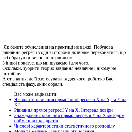
Як бачите обчислення на практиці не важкі. Побудова
рівняння регресії з однієї сторони дозволяє переконатися, що
всі обрахунки виконані правильно.
З іншої показує, що ми шукаємо і для чого.
Оскільки, зубрити теорію завдання невдячне і нікому не
потрібне.
А от знання, де її застосувати та для чого, робить з Вас
спеціаліста фаху, який обрали.
Вас може зацікавити:
Як знайти рівняння прямої лінії регресії X на Y, та Y на
X?
Рівняння прямої регресії Y на X. Інтервал довіри
Знаходження рівняння прямої регресії Y на X методом
найменших квадратів
Числові характеристики статистичного розподілу
Мода та медіана. Приклади обчислення