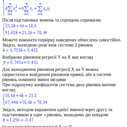
Після підстановки значень та спрощень отримаємо
Можете виконати первірку наведених обчислень самостійно.
Звідси, знаходимо розв’язок системи 2 рівнянь
Вибіркове рівняння регресії
Y
на
X
має вигляд
Для знаходження рівняння регресії
X
на
Y
можна
скористатися знайденим рівняннм прямої, або в системі
рівнянь поміняти змінні місцями
При підрахунку коефіцієнтів система двох рівнянь матиме
вигляд
Звідси, методом вираження однієї змінної через другу та
підстановкою в одне з рівнянь, знаходимо дві невідомі
Складаємо рівняння регресії
X
на
Y