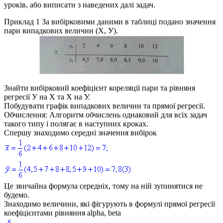
уроків, або виписати з наведених далі задач.
Приклад 1
За вибірковими даними в таблиці подано значення
пари випадкових величин
(Х, У)
.
Знайти вибірковий коефіцієнт кореляції пари та рівняня
регресії
У
на
Х
та
Х
на
У
.
Побудувати графік випадкових величин та прямої регресії.
Обчислення: Алгоритм обчислень однаковий для всіх задач
такого типу і полягає в наступних кроках.
Спершу знаходимо середні значення вибірок
Це звичайна формула середніх, тому на ній зупинятися не
будемо.
Знаходимо величини, які фігурують в формулі прямої регресії
коефіцієнтами рівняння alpha, beta