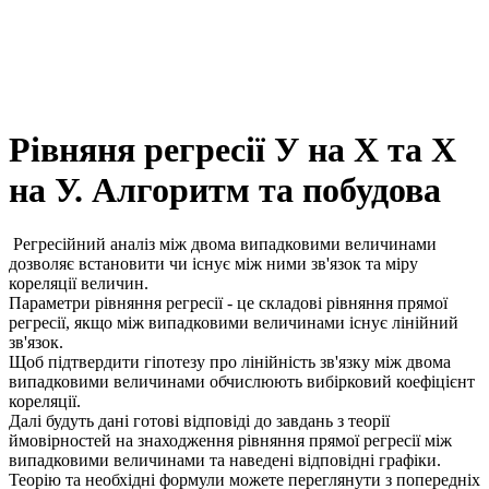
Рівняня регресії У на Х та Х
на У. Алгоритм та побудова
Регресійний аналіз між двома випадковими величинами
дозволяє встановити чи існує між ними зв'язок та міру
кореляції величин.
Параметри рівняння регресії - це складові рівняння прямої
регресії, якщо між випадковими величинами існує лінійний
зв'язок.
Щоб підтвердити гіпотезу про лінійність зв'язку між двома
випадковими величинами обчислюють вибірковий коефіцієнт
кореляції.
Далі будуть дані готові відповіді до завдань з теорії
ймовірностей на знаходження рівняння прямої регресії між
випадковими величинами та наведені відповідні графіки.
Теорію та необхідні формули можете переглянути з попередніх