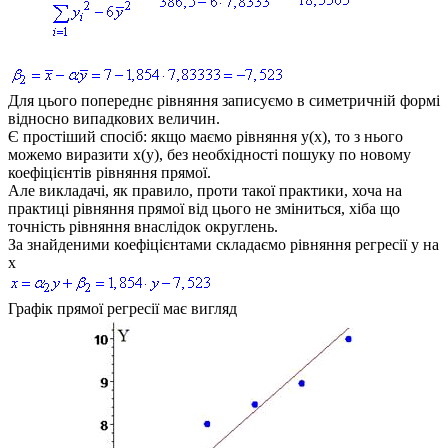
Для цього попереднє рівняння записуємо в симетричній формі
відносно випадкових величин.
Є простіший спосіб: якщо маємо рівняння y(x), то з нього
можемо виразити x(y), без необхідності пошуку по новому
коефіцієнтів рівняння прямої.
Але викладачі, як правило, проти такої практики, хоча на
практиці рівняння прямої від цього не зміниться, хіба що
точність рівняння внаслідок округлень.
За знайденими коефіцієнтами складаємо рівняння регресії
y
на
x
Графік прямої регресії має вигляд