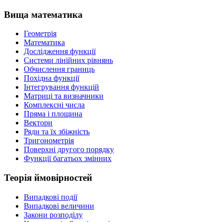
Вища математика
Геометрія
Математика
Дослідження функції
Системи лінійних рівнянь
Обчислення границь
Похідна функції
Інтегрування функцій
Матриці та визначники
Комплексні числа
Пряма і площина
Вектори
Ряди та їх збіжність
Тригонометрія
Поверхні другого порядку
Функції багатьох змінних
Теорія ймовірностей
Випадкові події
Випадкові величини
Закони розподілу