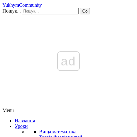
YukhymCommunity
Пошук...
Go
ad
Menu
Навчання
Уроки
Вища математика