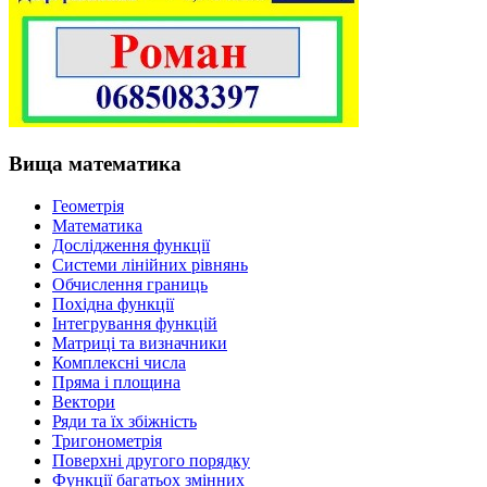
Вища математика
Геометрія
Математика
Дослідження функції
Системи лінійних рівнянь
Обчислення границь
Похідна функції
Інтегрування функцій
Матриці та визначники
Комплексні числа
Пряма і площина
Вектори
Ряди та їх збіжність
Тригонометрія
Поверхні другого порядку
Функції багатьох змінних