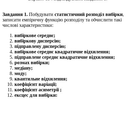
Завдання 1.
Побудувати
статистичний розподіл вибірки
,
записати емпіричну функцію розподілу та обчислити такі
числові характеристики:
вибіркове середнє;
вибіркову дисперсію;
підправлену дисперсію;
вибіркове середнє квадратичне відхилення;
підправлене середнє квадратичне відхилення;
розмах вибірки;
медіану;
моду;
квантильне відхилення;
коефіцієнт варіації;
коефіцієнт асиметрії ;
ексцес для вибірки: