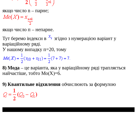
якщо число
n
– парне;
якщо число
п
– непарне.
Тут беремо індекси в
згідно з нумерацією варіант у
варіаційному ряді.
У нашому випадку
п=20
, тому
8)
Мода
– це варіанта, яка у варіаційному ряді трапляється
найчастіше, тобто
Mo(X)=6.
9)
Квантильне відхилення
обчислюють за формулою