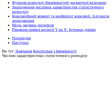
Функція розподілу ймовірностей дискретної величини
Знаходження числових характеристик статистичного
розподілу
Кореляційний момент та коефіцієнт кореляції. Алгоритм
знаходження
Мода, медіана дисперсія
Рівняння прямої регресії Y на X. Інтервал довіри
Попередня
Наступна
Ви тут:
Навчання
Контрольні з ймовірності
Числові характеристики статистичного розподілу