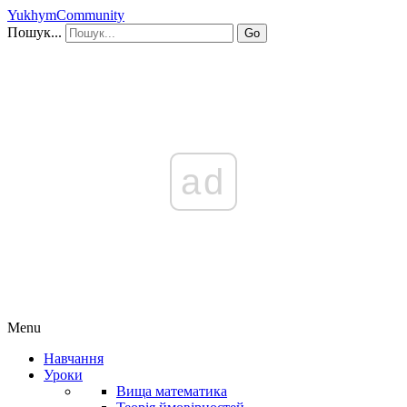
YukhymCommunity
Пошук...
Go
ad
Menu
Навчання
Уроки
Вища математика