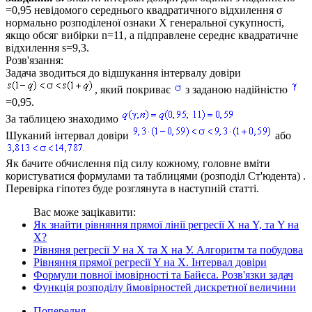
=0,95
невідомого середнього квадратичного відхилення σ
нормально розподіленої ознаки
Х
генеральної сукупності,
якщо обсяг вибірки
n=11
, а підправлене середнє квадратичне
відхилення
s=9,3.
Розв'язання:
Задача зводиться до відшукання інтервалу довіри
, який покриває
з заданою надійністю
=0,95.
За таблицею знаходимо
Шуканий інтервал довіри
або
Як бачите обчислення під силу кожному, головне вміти
користуватися формулами та таблицями (розподіл Ст'юдента) .
Перевірка гіпотез буде розглянута в наступній статті.
Вас може зацікавити:
Як знайти рівняння прямої лінії регресії X на Y, та Y на
X?
Рівняня регресії У на Х та Х на У. Алгоритм та побудова
Рівняння прямої регресії Y на X. Інтервал довіри
Формули повної імовірності та Байєса. Розв'язки задач
Функція розподілу ймовірностей дискретної величини
Попередня