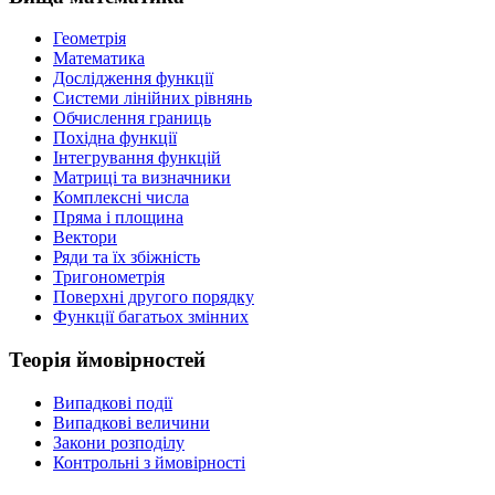
Геометрія
Математика
Дослідження функції
Системи лінійних рівнянь
Обчислення границь
Похідна функції
Інтегрування функцій
Матриці та визначники
Комплексні числа
Пряма і площина
Вектори
Ряди та їх збіжність
Тригонометрія
Поверхні другого порядку
Функції багатьох змінних
Теорія ймовірностей
Випадкові події
Випадкові величини
Закони розподілу
Контрольні з ймовірності