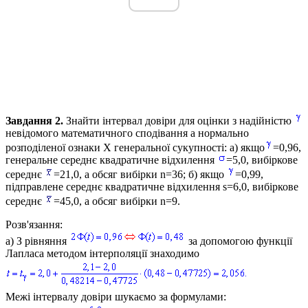
Завдання 2.
Знайти інтервал довіри для оцінки з надійністю
невідомого математичного сподівання а нормально
розподіленої ознаки Х генеральної сукупності: а) якщо
=
0,96,
генеральне середнє квадратичне відхилення
=5,0
, вибіркове
середнє
=21,0
, а обсяг вибірки
n=36;
б) якщо
=0,99,
підправлене середнє квадратичне відхилення
s=6,0
, вибіркове
середнє
=45,0,
а обсяг вибірки
n=9.
Розв'язання:
а) З рівняння
за допомогою функції
Лапласа методом інтерполяції знаходимо
Межі інтервалу довіри шукаємо за формулами: