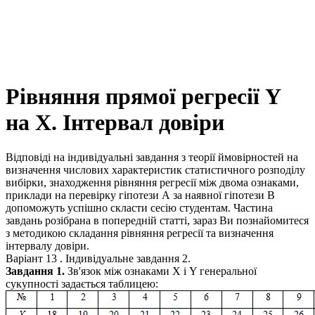
Рівняння прямої регресії Y
на X. Інтервал довіри
Відповіді на індивідуальні завдання з теорії ймовірностей на
визначення числових характеристик статистичного розподілу
вибірки, знаходження рівняння регресії між двома ознаками,
приклади на перевірку гіпотези А за наявної гіпотези В
допоможуть успішно скласти сесію студентам. Частина
завдань розібрана в попередній статті, зараз Ви познайомитеся
з методикою складання рівняння регресії та визначення
інтервалу довіри.
Варіант 13 . Індивідуальне завдання 2.
Завдання 1.
Зв'язок між ознаками
Х
і
Y
генеральної
сукупності задається таблицею: