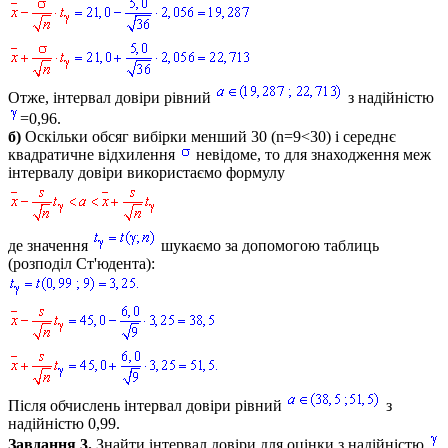
Отже, інтервал довіри рівний
з надійністю
=0,96.
б)
Оскільки обсяг вибірки менший 30
(n=9<30)
і середнє
квадратичне відхилення
невідоме, то для знаходження меж
інтервалу довіри використаємо формулу
де значення
шукаємо за допомогою таблиць
(розподіл Ст'юдента):
Після обчислень інтервал довіри рівний
з
надійністю 0,99.
Завдання 3.
Знайти інтервал довіри для оцінки з надійністю