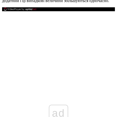
додатний і ці випадкові величини збільшуються одночасно.
ad