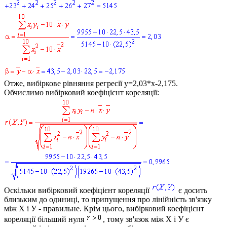
Отже, вибіркове рівняння регресії
y=2,03*x-2,175.
Обчислимо вибірковий коефіцієнт кореляції:
Оскільки вибірковий коефіцієнт кореляції
є досить
близьким до одиниці, то припущення про лінійність зв'язку
між
Х
і
У
- правильне. Крім цього, вибірковий коефіцієнт
кореляції більший нуля
, тому зв'язок між
Х
і
У
є