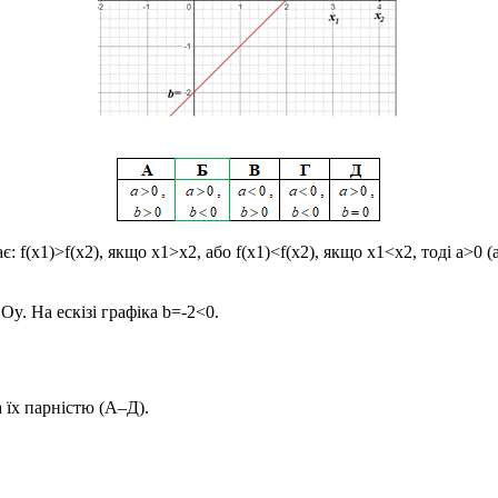
є:
f(x1)>f(x2)
, якщо
x1>x2,
або
f(x1)<f(x2)
, якщо
x1<x2
, тоді
a>0
(
ю
Oy
. На ескізі графіка
b=-2<0
.
 їх парністю (А–Д).