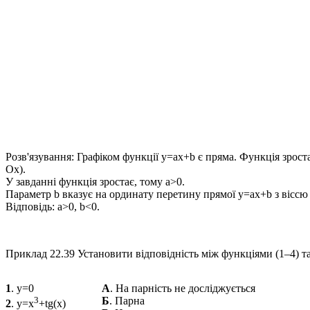
Розв'язування:
Графіком функції
y=ax+b
є пряма. Функція зроста
Ox
).
У завданні функція зростає, тому
a>0
.
Параметр
b
вказує на ординату перетину прямої
y=ax+b
з вісс
Відповідь:
a>0, b<0.
Приклад 22.39
Установити відповідність між функціями (1–4) та
1
. y=0
А
. На парність не досліджується
3
Б
. Парна
2
. y=x
+tg(x)