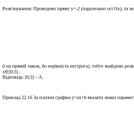
Розв'язування:
Проведемо пряму
y=-2
(паралельно осі
Ox
), та 
(і на прямій також, бо нерівність нестрога), тобто знайдемо розв
x∈[0;3]
.
Відповідь:
[0;3] – А.
Приклад 22.16
За ескізом графіка
y=ax+b
вказати знаки параме