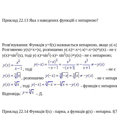
Приклад 22.13
Яка з наведених функцій є непарною?
Розв'язування:
Функція y=f(x) називається непарною, якщо y(-x)
Розглянемо
y(x)=x+|x|
, розпишемо
y(-x)=-x+|-x|=-x+|x|≠y(x)
- не 
2
2
2
y(x)=sin
(x), тоді y(-x)=sin
(-x)= sin
(x) |≠y(x)
- не є непарною;
, тоді
- не є
, розпишемо
- не є непар
, тоді
- функція є непарно
Відповідь:
– Д.
Приклад 22.14
Функція
f(x)
- парна, а функція
g(x)
- непарна.
f(