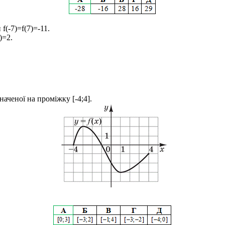
и
f(-7)=f(7)=-11
.
5)=2
.
значеної на проміжку [-4;4].