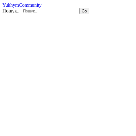
YukhymCommunity
Пошук...
Go