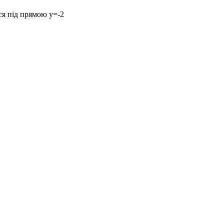
ся під прямою
y=-2