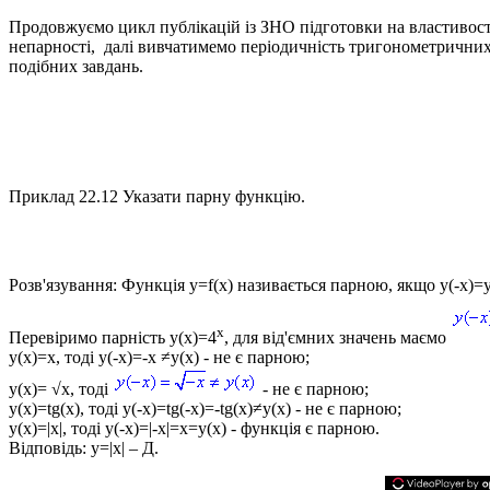
Продовжуємо цикл публікацій із ЗНО підготовки на властивості
непарності, далі вивчатимемо періодичність тригонометричних 
подібних завдань.
Приклад 22.12
Указати парну функцію.
Розв'язування:
Функція y=f(x) називається парною, якщо y(-x)=y
x
Перевіримо парність
y(x)=4
, для від'ємних значень маємо
y(x)=x
, тоді
y(-x)=-x ≠y(x)
- не є парною;
y(x)= √x
, тоді
- не є парною;
y(x)=tg(x)
, тоді
y(-x)=tg(-x)=-tg(x)≠y(x)
- не є парною;
y(x)=|x|
, тоді
y(-x)=|-x|=x=y(x)
- функція є парною.
Відповідь:
y=|x| – Д.