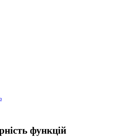
р
рність функцій