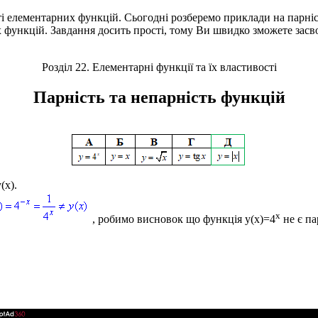
 елементарних функцій. Сьогодні розберемо приклади на парніст
функцій. Завдання досить прості, тому Ви швидко зможете засво
Розділ 22. Елементарні функції та їх властивості
Парність та непарність функцій
(x).
x
, робимо висновок що функція
y(x)=4
не є п