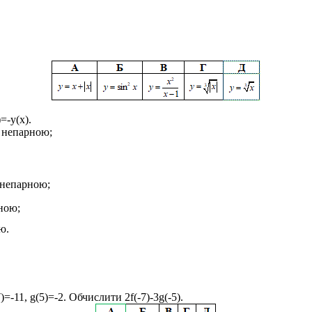
=-y(x).
є непарною;
 непарною;
ною;
ю.
7)=-11, g(5)=-2
. Обчислити
2f(-7)-3g(-5)
.