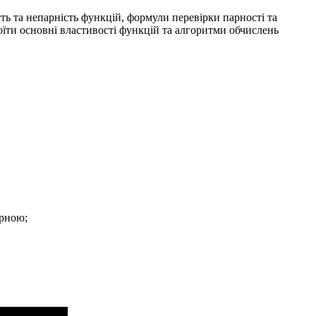
ь та непарність функцій, формули перевірки парності та
їти основні властивості функцій та алгоритми обчислень
арною;