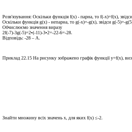
Розв'язування:
Оскільки функція
f(x)
- парна, то
f(-x)=f(x)
, звідс
Оскільки функція
g(x)
- непарна, то
g(-x)=-g(x)
, звідси
g(-5)=-g(
Обчислюємо значення виразу
2f(-7)-3g(-5)=2•(-11)-3•2=-22-6=-28
.
Відповідь:
-28 – А.
Приклад 22.15
На рисунку зображено графік функції
y=f(x)
, ви
Знайти множину всіх значень
x
, для яких
f(x) ≤-2
.