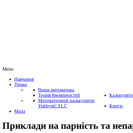
Menu
Навчання
Уроки
Вища математика
Теорія ймовірностей
Калькулято
Математичний калькулятор
YukhymCALC
Книги
Мапа
Приклади на парність та непа