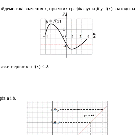
знайдемо такі значення
x
, при яких графік функції
y=f(x)
знаходить
'язки нерівності
f(x) ≤-2
:
трів
a
і
b
.