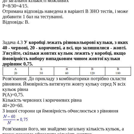
до загальної кількості можливих
P=8/30=4/15.
Отримана відповідь наведена в варіанті
В
ЗНО тестів, і може
добавити 1 бал на тестуванні.
Відповідь:
В.
Задача 4.3
У коробці лежать різнокольорові кульки, з яких
40
- червоні,
20
- коричневі, а всі, що залишилися - жовті.
З'ясуйте, скільки жовтих кульок лежить у коробці, якщо
ймовірність вибору випадковим чином жовтої кульки
дорівнює
0,75.
Розв'язання:
До прикладу з комбінаторики потрібно скласти
рівняння. Ймовірність витягнути жовту кульку серед
N
всіх
кульок рівна
P(A)=0,75.
Кількість червоних і коричневих рівна
40+20=60.
З іншої сторони ця ймовірність обчислюється з рівняння
Розв'язавши його, ми знайдемо загальну кількість кульок, а