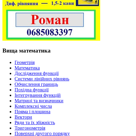
Вища математика
Геометрія
Математика
Дослідження функції
Системи лінійних рівнянь
Обчислення границь
Похідна функції
Інтегрування функцій
Матриці та визначники
Комплексні числа
Пряма і площина
Вектори
Ряди та їх збіжність
Тригонометрія
Поверхні другого порядку