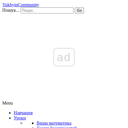
YukhymCommunity
Пошук...
Go
ad
Menu
Навчання
Уроки
Вища математика