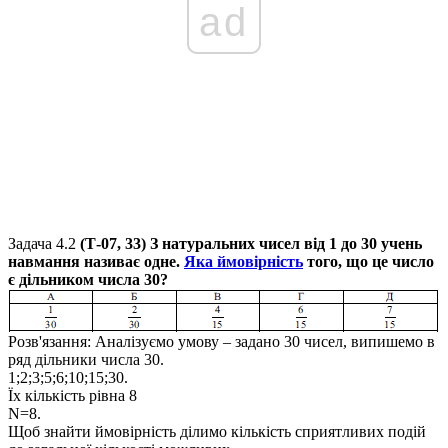
ad
Задача 4.2
(Т-07, 33) З натуральних чисел від
1
до
30
учень
навмання називає одне.
Яка ймовірність
того, що це число
є дільником числа
30
?
Розв'язання:
Аналізуємо умову – задано
30
чисел, випишемо в
ряд дільники числа
30
.
1;2;3;5;6;10;15;30.
Їх кількість рівна
8
N=8
.
Щоб знайти ймовірність ділимо кількість сприятливих подій