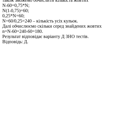
також зможемо обчислити кількість жовтих
N-60=0,75*N;
N(1-0,75)=60;
0,25*N=60;
N=60/0,25=240
– кількість усіх кульок.
Далі обчислюємо скільки серед знайдених жовтих
n=N-60=240-60=180.
Результат відповідає варіанту
Д
ЗНО тестів.
Відповідь:
Д.