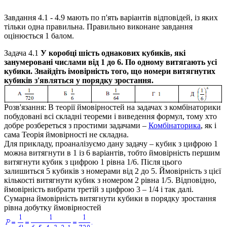
Завдання 4.1 - 4.9 мають по п'ять варіантів відповідей, із яких
тільки одна правильна. Правильно виконане завдання
оцінюється 1 балом.
Задача 4.1
У коробці шість однакових кубиків, які
занумеровані числами від
1
до
6.
По одному витягають усі
кубики. Знайдіть імовірність того, що номери витягнутих
кубиків з'являться у порядку зростання.
Розв'язання:
В теорії ймовірностей на задачах з комбінаторики
побудовані всі складні теореми і виведення формул, тому хто
добре розбереться з простими задачами –
Комбінаторика
, як і
сама Теорія ймовірності не складна.
Для прикладу, проаналізуємо дану задачу
–
кубик з цифрою 1
можна витягнути в
1
із
6
варіантів, тобто ймовірність першим
витягнути кубик з цифрою
1
рівна
1/6
. Після цього
залишиться
5
кубиків з номерами від
2
до
5
. Ймовірність з цієї
кількості витягнути кубик з номером
2
рівна
1/5.
Відповідно,
ймовірність вибрати третій з цифрою
3 – 1/4
і так далі.
Сумарна ймовірність витягнути кубики в порядку зростання
рівна добутку ймовірностей