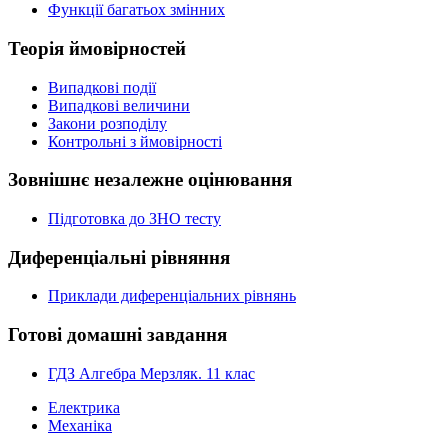
Функції багатьох змінних
Теорія ймовірностей
Випадкові події
Випадкові величини
Закони розподілу
Контрольні з ймовірності
Зовнішнє незалежне оцінювання
Підготовка до ЗНО тесту
Диференціальні рівняння
Приклади диференціальних рівнянь
Готові домашні завдання
ГДЗ Алгебра Мерзляк. 11 клас
Електрика
Механіка