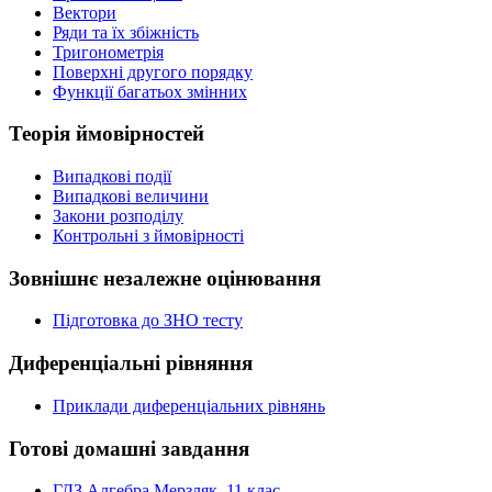
Вектори
Ряди та їх збіжність
Тригонометрія
Поверхні другого порядку
Функції багатьох змінних
Теорія ймовірностей
Випадкові події
Випадкові величини
Закони розподілу
Контрольні з ймовірності
Зовнішнє незалежне оцінювання
Підготовка до ЗНО тесту
Диференціальні рівняння
Приклади диференціальних рівнянь
Готові домашні завдання
ГДЗ Алгебра Мерзляк. 11 клас