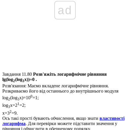
ad
Завдання 11.80
Розв'яжіть логарифмічне рівняння
lg(log
(log
x))=0 .
2
3
Розв'язання:
Маємо вкладене логарифмічне рівняння.
Розкриваємо його від останнього до внутрішнього модуля
0
log
(log
x)=10
=1;
2
3
1
log
x=2
=2;
3
2
x=3
=9.
Ось такі прості бувають обчислення, якщо знати
властивості
логарифма
. Для перевірки можете підставити значення у
рівняння і обчислити в оберненому порядку.