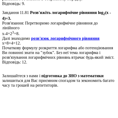
Відповідь:
9.
Завдання 11.81
Розв'яжіть логарифмічне рівняння
log
(х -
2
4)=3.
Розв'язання:
Перетворимо логарифмічне рівняння до
лінійного
3
x-4=2
=8
.
Далі знаходимо
розв'язок логарифмічного рівняння
x=8+4=12.
Початкову формулу розкриття логарифма або потенціювання
Ви повинні знати на "зубок". Без неї тема логарифма і
розв'язування логарифмічних рівнянь втрачає будь-який зміст.
Відповідь:
12.
Залишайтеся з нами і
підготовка до ЗНО з математики
залишиться для Вас приємним спогадом та зекономить багато
часу та грошей на репетиторів.