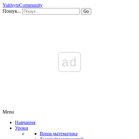
YukhymCommunity
Пошук...
Go
ad
Menu
Навчання
Уроки
Вища математика