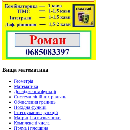
Вища математика
Геометрія
Математика
Дослідження функції
Системи лінійних рівнянь
Обчислення границь
Похідна функції
Інтегрування функцій
Матриці та визначники
Комплексні числа
Пряма і площина