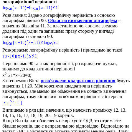
логарифмічної нерівності
Розв'язання:
Задано логарифмічну нерівність з основою
логарифма рівною
90.
Областю визначення логарифма
є
значення більші за
11
. За властивістю логарифма зведемо
доданки під один та запишемо праву сторону у вигляді
логарифма з основою
90.
Розкриваємо логарифмічну нерівність і приходимо до такої
Переносимо
90
за знак нерівності і, розкриваючи дужки,
зводимо до квадратичної нерівності
2
x
-21*x+20=0;
За теоремою Вієта
розв'язками квадратного рівняння
будуть
значення
1
і
20.
Між коренями квадратична нерівність
виконується, але маємо ще обмеження на область визначення
логарифма, тому кінцевим розв'язком нерівності є інтервал
Випишемо в ряд цілі значення, що належать проміжку
12, 13,
14, 15, 16, 17, 18, 19, 20 – 9
коренів.
Якщо Ви під час обчислень не врахуєте ОДЗ, то отримаєте
більше коренів, що є неправильною відповіддю. Відповідно на
тестах ЗНО з математики можете отримати менше балів. Тому