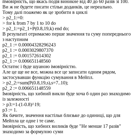
ймовірність, що якась подія виникне від 40 до 60 разів зі 100.
Ви ж не будете писати стільи доданків, це нереально.
Тому далі поажемо як це зробити в циклі
> p2_1:=0:
> for k from 7 by 1 to 10 do
> p2_1:=p2_1+P(0.8,19,k) end do;
В результаті отримаємо перше значення та суму попереднього
з наступним
p2_1 := 0.00004328296243
p2_1 := 0.0003029807370
p2_1 := 0.001572614302
p2_1 := 0.006651148560
Остатнє і буде шуаною імовірністю.
Але це ще не все, можна все це записати одним рядом,
застосувавши функцію сумування в Мейпл.
> p2_2:=sum(P(0.8,19,s),s=7..10);
p2_2 := 0.006651148559
Імовірність, що хибний викли буде хоча б один раз знаходимо
із залежності
> p3:=1-(1-0.8)^19;
p3 := 1.
Як бачите, значення настільи близьке до одиниці, що для
Мейпла це одне і те саме.
Імовірність, що хибних виликів буде "Не менше 17 разів"
знаходимо за формулою суми