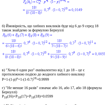
б)
Ймовірність, що хибних викликів буде від 6 до 9 серед 18
також знайдемо за формулою Бернуллі
в)
"Хоча б один раз" еквівалентно від 1 до 18 – це є
протилежною подією до жодного хибного виклику
n
18
P=1-(1-p)
=1-(1-0.7)
=0.9999
г)
"Не менше 16 разів" означає або 16, або 17, або 18 (формула
Бернуллі)
P
(16)+P
(17)+P
(18)=0.0599
18
18
18