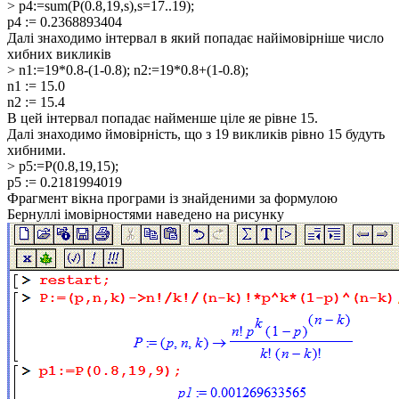
> p4:=sum(P(0.8,19,s),s=17..19);
p4 := 0.2368893404
Далі знаходимо інтервал в який попадає найімовірніше число
хибних викликів
> n1:=19*0.8-(1-0.8); n2:=19*0.8+(1-0.8);
n1 := 15.0
n2 := 15.4
В цей інтервал попадає найменше ціле яе рівне 15.
Далі знаходимо ймовірність, що з 19 викликів рівно 15 будуть
хибними.
> p5:=P(0.8,19,15);
p5 := 0.2181994019
Фрагмент вікна програми із знайденими за формулою
Бернуллі імовірностями наведено на рисунку