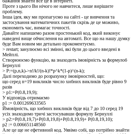
бажання знайти все це в інтернеті.
Проте з цього Ви нічого не навчитеся, лише вирішите
проблему.
Інша ідея, яку ми пропагуємо на сайті - це вивчення та
застосування математичних пакетів скрізь де це моживо,
економить час, вимагає точності.
Давайте напишемо разом простенький код, який виконує
наведені вище обчислення на автоматі. Все що на нашу думку
буде Вам новим ми детально прокоментуємо.
> restart;
занулюємо всі змінні, які були до цього введені в
Мейплі.
Створююємо функцію, яа знаходить імовірність за формулоб
Бернуллі
> P:=(p,n,k)->n!/k!/(n-k)!*p^k*(1-p)^(n-k);
Далі переходимо до розрахунку імовірностей, що:
що серед
n=19
викликів число хибних викликів буде рівно
9
разів
> p1:=P(0.8,19,9);
У відповідь отримаємо
p1 := 0.001269633565
Ймовірність, що хибних викликів буде від 7 до 10 серед 19
усіх знаходимо тричі застосувавши формулу Бернуллі
> p2:=P(0.8,19,7)+P(0.8,19,8)+P(0.8,19,9)+ P(0.8,19,10);
p2 := 0.006651148560
Але це ще не ефетивний код. Уявімо собі, що потрібно знайти