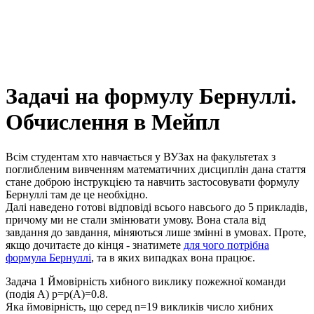
Задачі на формулу Бернуллі.
Обчислення в Мейпл
Всім студентам хто навчається у ВУЗах на факультетах з
поглибленим вивченням математичних дисциплін дана стаття
стане доброю інструкцією та навчить застосовувати формулу
Бернуллі там де це необхідно.
Далі наведено готові відповіді всього навсього до 5 прикладів,
причому ми не стали змінювати умову. Вона стала від
завдання до завдання, міняються лише змінні в умовах. Проте,
якщо дочитаєте до кінця - знатимете
для чого потрібна
формула Бернуллі
, та в яких випадках вона працює.
Задача 1
Ймовірність хибного виклику пожежної команди
(подія
A
)
p=p(A)=0.8
.
Яка ймовірність, що серед
n=19
викликів число хибних