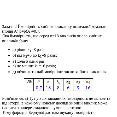
Задача 2
Ймовірність хибного виклику пожежної команди
(подія
A
)
p=p(A)=0.7
.
Яка ймовірність, що серед
n=18
викликів число хибних
викликів буде:
а) рівно
k
=8
разів;
1
б) від
k
=6
до
k
=9
разів;
2
3
в) хоча б один раз;
г) не менше
k
=16
разів;
4
д) обчислити найімовірніше число хибних викликів.
Розв'язання: а) Тут у всіх завданнях й
мовірність не залежить
від історії, в кожному новому досліді хибний виклик може
настати з наперез заданою в умові частотою.
Тому формула Бернуллі дає нам шукану імовірність