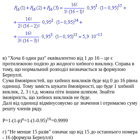
в) "
Хоча б один раз" еквівалентно від 1 до 16 – це є
протилежною подією до жодного хибного виклику. Справа в
тому, що нормальний розподіл визначається за формулою
Бернуллі.
Сума ймовірностей, що хибних викликів буде від 0 до 16 рівна
одиниці. Тому замість шукати ймовірності, що буде 1 хибний
виклик, 2, 3 і т.д. можна піти іншим шляхом. Знайти
імовірність, що хибних викликів не буде.
Далі від одиниці відмінусовуємо це значення і отримаємо суму
решту членів ряду.
n
16
P=1-(1-p)
=1-(1-0.95)
=0.9999
г) "
Не менше 15 разів" означає що від 15 до останнього номера
- 16 (формула Бернуллі)