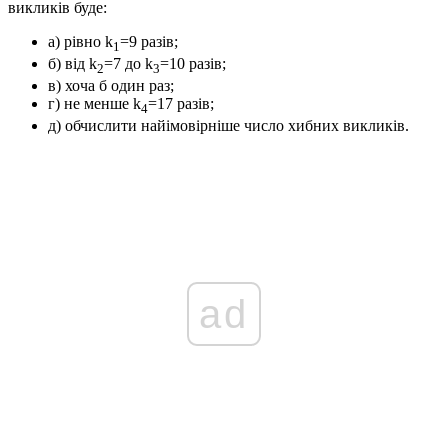
викликів буде:
а) рівно
k
=9
разів;
1
б) від
k
=7
до
k
=10
разів;
2
3
в) хоча б один раз;
г) не менше
k
=17
разів;
4
д) обчислити найімовірніше число хибних викликів.
ad