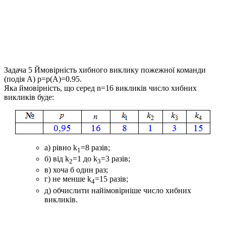
Задача 5
Ймовірність хибного виклику пожежної команди
(подія
A
)
p=p(A)=0.95
.
Яка ймовірність, що серед
n=16
викликів число хибних
викликів буде:
а) рівно
k
=8
разів;
1
б) від
k
=1
до
k
=3
разів;
2
3
в) хоча б один раз;
г) не менше
k
=15
разів;
4
д) обчислити найімовірніше число хибних
викликів.