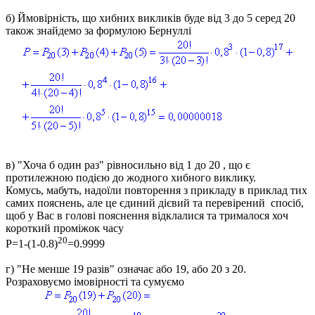
б)
Ймовірність, що хибних викликів буде від 3 до 5 серед 20
також знайдемо за формулою Бернуллі
в)
"Хоча б один раз" рівносильно від 1 до 20 , що є
протилежною подією до жодного хибного виклику.
Комусь, мабуть, надоїли повторення з прикладу в приклад тих
самих пояснень, але це єдиний дієвий та перевірений спосіб,
щоб у Вас в голові пояснення відклалися та трималося хоч
короткий проміжок часу
20
P=1-(1-0.8)
=0.9999
г)
"Не менше 19 разів" означає або 19, або 20 з 20.
Розраховуємо імовірності та сумуємо