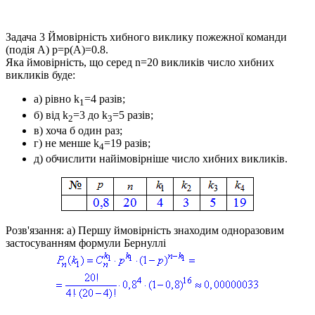
Задача 3
Ймовірність хибного виклику пожежної команди
(подія
A
)
p=p(A)=0.8
.
Яка ймовірність, що серед
n=20
викликів число хибних
викликів буде:
а) рівно
k
=4
разів;
1
б) від
k
=3
до
k
=5
разів;
2
3
в) хоча б один раз;
г) не менше
k
=19
разів;
4
д) обчислити найімовірніше число хибних викликів.
Розв'язання: а) Першу
ймовірність знаходим одноразовим
застосуванням формули Бернуллі