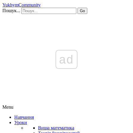
YukhymCommunity
Пошук...
Go
ad
Menu
Навчання
Уроки
Вища математика