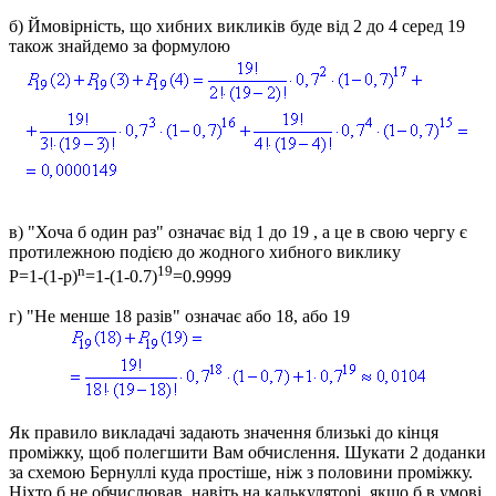
б)
Ймовірність, що хибних викликів буде від 2 до 4 серед 19
також знайдемо за формулою
в)
"Хоча б один раз" означає від 1 до 19 , а це в свою чергу є
протилежною подією до жодного хибного виклику
n
19
P=1-(1-p)
=1-(1-0.7)
=0.9999
г)
"Не менше 18 разів" означає або 18, або 19
Як правило викладачі задають значення близькі до кінця
проміжку, щоб полегшити Вам обчислення. Шукати 2 доданки
за схемою Бернуллі куда простіше, ніж з половини проміжку.
Ніхто б не обчислював, навіть на калькуляторі, якщо б в умові