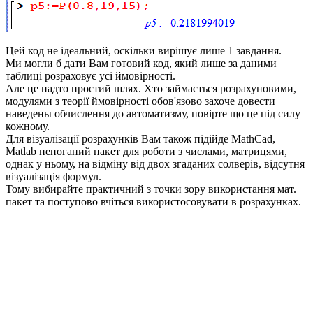
Цей код не ідеальний, оскільки вирішує лише 1 завдання.
Ми могли б дати Вам готовий код, який лише за даними
таблиці розраховує усі ймовірності.
Але це надто простий шлях. Хто займається розрахуновими,
модулями з теорії ймовірності обов'язово захоче довести
наведены обчислення до автоматизму, повірте що це під силу
кожному.
Для візуалізації розрахунків Вам також підійде MathCad,
Matlab непоганий пакет для роботи з числами, матрицями,
однак у ньому, на відміну від двох згаданих солверів, відсутня
візуалізація формул.
Тому вибирайте практичний з точки зору використання мат.
пакет та поступово вчіться використосовувати в розрахунках.