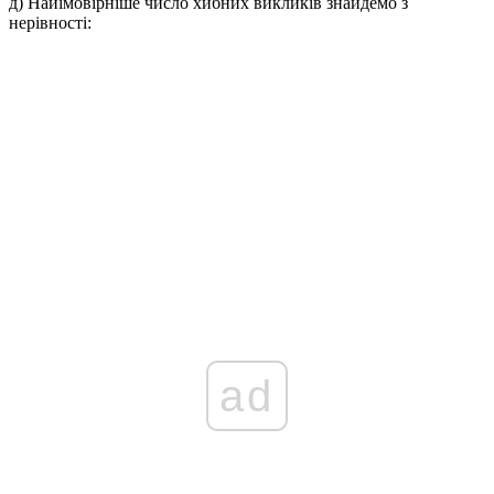
д)
Найімовірніше число хибних викликів знайдемо з
нерівності:
ad