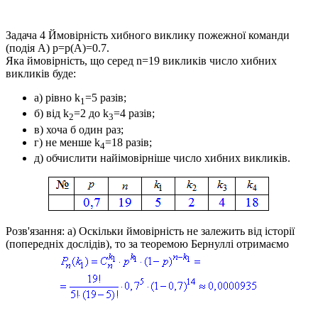
Задача 4
Ймовірність хибного виклику пожежної команди
(подія
A
)
p=p(A)=0.7
.
Яка ймовірність, що серед
n=19
викликів число хибних
викликів буде:
а) рівно
k
=5
разів;
1
б) від
k
=2
до
k
=4
разів;
2
3
в) хоча б один раз;
г) не менше
k
=18
разів;
4
д) обчислити найімовірніше число хибних викликів.
Розв'язання: а)
Оскільки ймовірність не залежить від історії
(попередніх дослідів), то за теоремою Бернуллі отримаємо