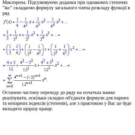
Маклорена. Підсумовуючи доданки при однакових степенях
"ікс" складаємо формулу загального члена розкладу функції в
ряд
Останню частину переходу до ряду на початках важко
реалізувати, оскільки складно об'єднати формули для парних
та непарних індексів (степенів), але з практикою у Вас це буде
виходити щоразу краще.