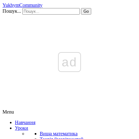
YukhymCommunity
Пошук...
Go
ad
Menu
Навчання
Уроки
Вища математика