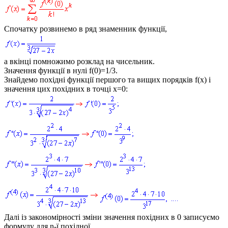
Спочатку розвинемо в ряд знаменник функції,
а вкінці помножимо розклад на чисельник.
Значення функції в нулі
f(0)=1/3.
Знайдемо похідні функції першого та вищих порядків
f(x)
і
значення цих похідних в точці
x=0:
Далі із закономірності зміни значення похідних в
0
записуємо
формулу для
n-ї
похідної