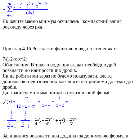
Як бачите маємо мінімум обчислень і компактний запис
розкладу через ряд.
Приклад 4.16
Розкласти функцію в ряд по степенях
x:
7/(12-x-x^2)
Обчислення:
В такого роду прикладах необхідно дріб
розкласти до найпростіших дробів.
Як це робити ми зараз не будемо показувати, але за
допомогою невизначених коефіцієнтів прийдемо до суми дох
дробів.
Далі записуємо знаменники в показниковій формі
Залишилося розкласти два доданки за допомогою формули