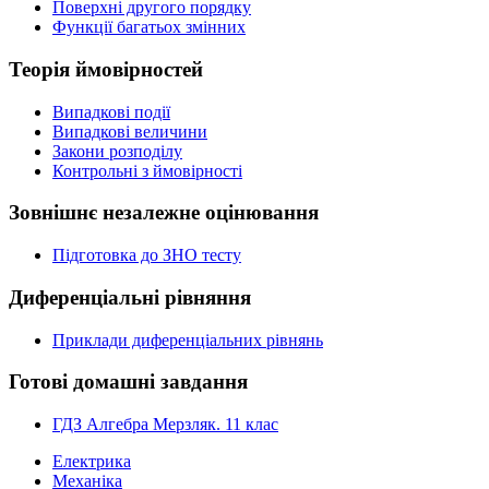
Поверхні другого порядку
Функції багатьох змінних
Теорія ймовірностей
Випадкові події
Випадкові величини
Закони розподілу
Контрольні з ймовірності
Зовнішнє незалежне оцінювання
Підготовка до ЗНО тесту
Диференціальні рівняння
Приклади диференціальних рівнянь
Готові домашні завдання
ГДЗ Алгебра Мерзляк. 11 клас
Електрика
Механіка