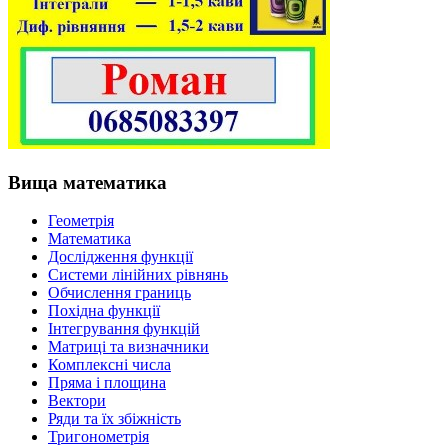
Вища математика
Геометрія
Математика
Дослідження функції
Системи лінійних рівнянь
Обчислення границь
Похідна функції
Інтегрування функцій
Матриці та визначники
Комплексні числа
Пряма і площина
Вектори
Ряди та їх збіжність
Тригонометрія