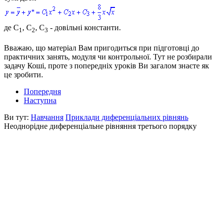
де
С
, С
, С
- довільні константи.
1
2
3
Вважаю, що матеріал Вам пригодиться при підготовці до
практичних занять, модуля чи контрольної. Тут не розбирали
задачу Коші, проте з попередніх уроків Ви загалом знаєте як
це зробити.
Попередня
Наступна
Ви тут:
Навчання
Приклади диференціальних рівнянь
Неоднорідне диференціальне рівняння третього порядку