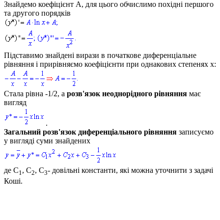
Знайдемо коефіцієнт
A,
для цього обчислимо похідні першого
та другого порядків
Підставимо знайдені вирази в початкове диференціальне
рівняння і прирівняємо коефіцієнти при однакових степенях
x:
Стала рівна
-1/2
, а
розв'язок неоднорідного рівняння
має
вигляд
.
Загальний розв'язок диференціального рівняння
записуємо
у вигляді суми знайдених
де
C
, C
, C
- довільні константи, які можна уточнити з задачі
1
2
3
Коші.