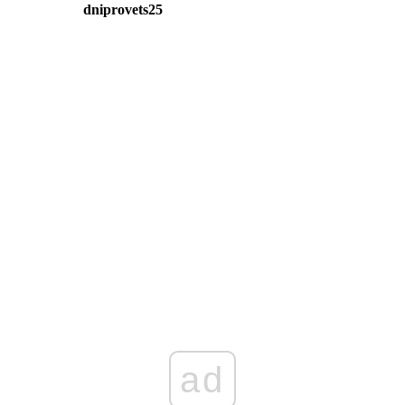
dniprovets25
ad