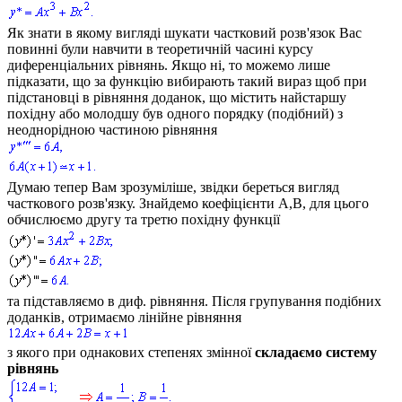
Як знати в якому вигляді шукати частковий розв'язок Вас
повинні були навчити в теоретичній часині курсу
диференціальних рівнянь. Якщо ні, то можемо лише
підказати, що за функцію вибирають такий вираз щоб при
підстановці в рівняння доданок, що містить найстаршу
похідну або молодшу був одного порядку (подібний) з
неоднорідною частиною рівняння
Думаю тепер Вам зрозуміліше, звідки береться вигляд
часткового розв'язку. Знайдемо коефіцієнти
A,B
, для цього
обчислюємо другу та третю похідну функції
та підставляємо в диф. рівняння. Після групування подібних
доданків, отримаємо лінійне рівняння
з якого при однакових степенях змінної
складаємо систему
рівнянь