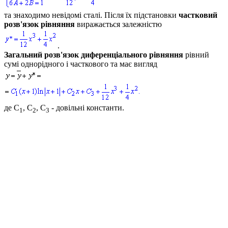
та знаходимо невідомі сталі. Після їх підстановки
частковий
розв'язок рівняння
виражається залежністю
.
Загальний розв'язок диференціального рівняння
рівний
сумі однорідного і часткового та має вигляд
де
С
, С
, С
- довільні константи.
1
2
3