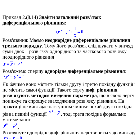
Приклад 2.
(8.14)
Знайти загальний розв'язок
диференціального рівняння
:
Розв'язання:
Маємо
неоднорідне диференціальне рівняння
третього порядку
. Тому його розв'язок слід шукати у вигляд
суми двох – розв'язку однорідного та часткового розв'язку
неоднорідного рівняння
.
Розв'яжемо спершу
однорідне диференціальне рівняння
:
Як бачимо воно містить тільки другу і третю похідну функції і
не містить самої функції. Такого сорту
диф. рівняння
розв'язують методом введення параметра
, що в свою чергу
понижує та спрощує знаходження розв'язку рівняння. На
практиці це виглядає наступним чином: нехай друга похідна
рівна певній функції
, тоді третя похідна формально
матиме запис
.
Розглянуте однорідне диф. рівняння перетвориться до вигляду