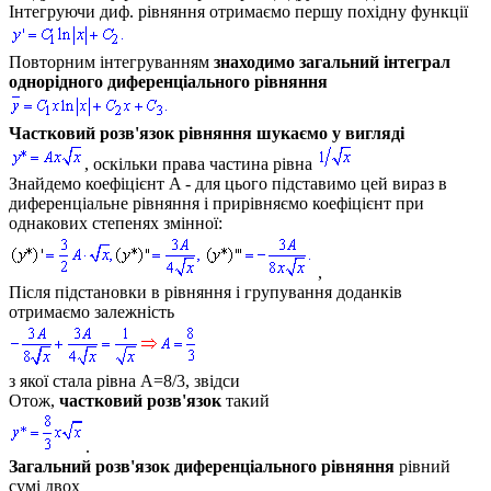
Інтегруючи диф. рівняння отримаємо першу похідну функції
Повторним інтегруванням
знаходимо загальний інтеграл
однорідного диференціального рівняння
Частковий розв'язок рівняння шукаємо у вигляді
, оскільки права частина рівна
Знайдемо коефіцієнт
A
- для цього підставимо цей вираз в
диференціальне рівняння і прирівняємо коефіцієнт при
однакових степенях змінної:
,
Після підстановки в рівняння і групування доданків
отримаємо залежність
з якої стала рівна
A=8/3,
звідси
Отож,
частковий розв'язок
такий
.
Загальний розв'язок диференціального рівняння
рівний
сумі двох