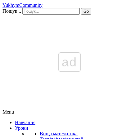
YukhymCommunity
Пошук...
Go
ad
Menu
Навчання
Уроки
Вища математика