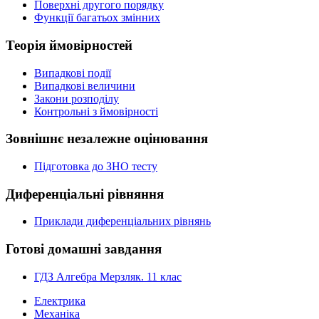
Поверхні другого порядку
Функції багатьох змінних
Теорія ймовірностей
Випадкові події
Випадкові величини
Закони розподілу
Контрольні з ймовірності
Зовнішнє незалежне оцінювання
Підготовка до ЗНО тесту
Диференціальні рівняння
Приклади диференціальних рівнянь
Готові домашні завдання
ГДЗ Алгебра Мерзляк. 11 клас
Електрика
Механіка