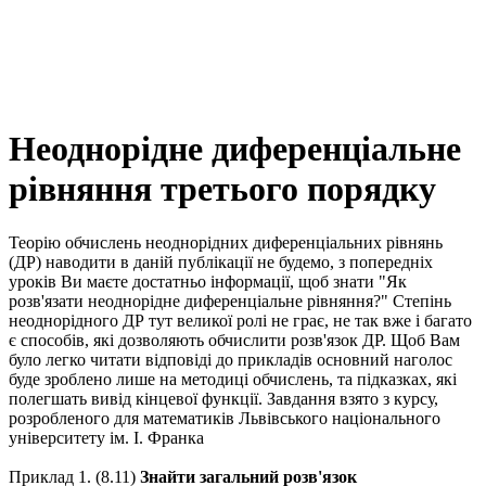
Неоднорідне диференціальне
рівняння третього порядку
Теорію обчислень неоднорідних диференціальних рівнянь
(ДР) наводити в даній публікації не будемо, з попередніх
уроків Ви маєте достатньо інформації, щоб знати "Як
розв'язати неоднорідне диференціальне рівняння?" Степінь
неоднорідного ДР тут великої ролі не грає, не так вже і багато
є способів, які дозволяють обчислити розв'язок ДР. Щоб Вам
було легко читати відповіді до прикладів основний наголос
буде зроблено лише на методиці обчислень, та підказках, які
полегшать вивід кінцевої функції. Завдання взято з курсу,
розробленого для математиків Львівського національного
університету ім. І. Франка
Приклад 1.
(8.11)
Знайти загальний розв'язок