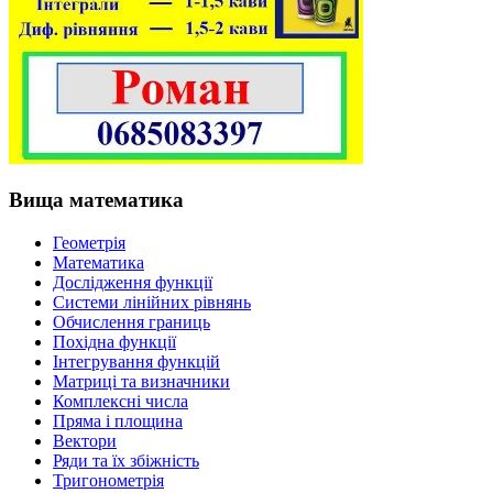
Вища математика
Геометрія
Математика
Дослідження функції
Системи лінійних рівнянь
Обчислення границь
Похідна функції
Інтегрування функцій
Матриці та визначники
Комплексні числа
Пряма і площина
Вектори
Ряди та їх збіжність
Тригонометрія