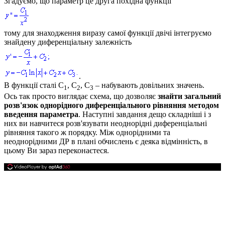
Згадуємо, що параметр це друга похідна функції
тому для знаходження виразу самої функції двічі інтегруємо
знайдену диференціальну залежність
.
В функції сталі
C
, C
, C
– набувають довільних значень.
1
2
3
Ось так просто виглядає схема, що дозволяє
знайти загальний
розв'язок однорідного диференціального рівняння методом
введення параметра
. Наступні завдання дещо складніші і з
них ви навчитеся розв'язувати неоднорідні диференціальні
рівняння такого ж порядку. Між однорідними та
неоднорідними ДР в плані обчислень є деяка відмінність, в
цьому Ви зараз переконаєтеся.