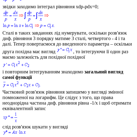
звідки заходимо інтеграл рівняння
xdp-pdx=0;
Сталі в таких завданнях лід нумерувати, оскільки розв'язок
диф. рівняння 3 порядку матиме 3 сталі, четвертого - 4 і та
далі. Тепер повертаємося до введенного параметра – оскільки
друга похідна має вигляд
, то інтегруючи її один раз
маємо залежність для похідної похідної
і повторним інтегруванням знаходимо
загальний вигляд
самої функції
Частковий розв'язок рівняння запишемо у вигляді змінної
помноженої на логарифм. Це слідує з того, що права
неоднорідна частина диф. рівняння рівна
-1/x
і щоб отримати
еквівалентний запис
слід розв'язок шукати у вигляді