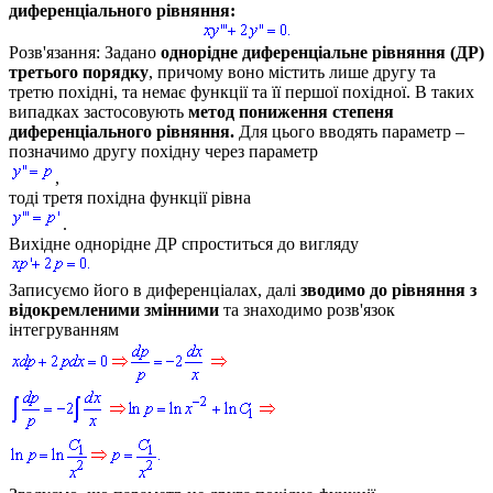
диференціального рівняння:
Розв'язання:
Задано
однорідне диференціальне рівняння (ДР)
третього порядку
, причому воно містить лише другу та
третю похідні, та немає функції та її першої похідної. В таких
випадках застосовують
метод пониження степеня
диференціального рівняння.
Для цього вводять параметр –
позначимо другу похідну через параметр
,
тоді третя похідна функції рівна
.
Вихідне однорідне ДР спроститься до вигляду
Записуємо його в диференціалах, далі
зводимо до рівняння з
відокремленими змінними
та знаходимо розв'язок
інтегруванням