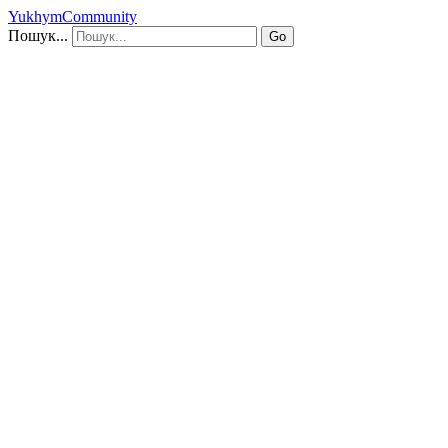
YukhymCommunity
Пошук...
Go