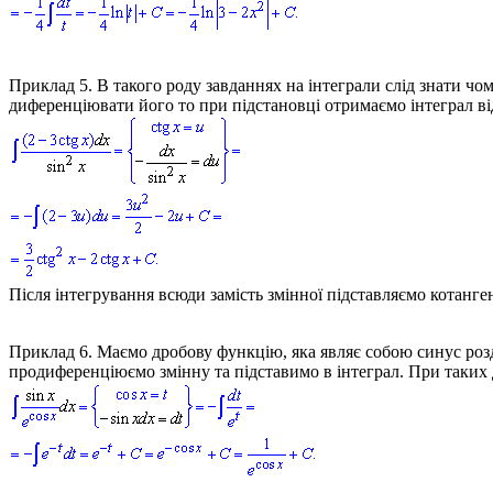
Приклад 5.
В такого роду завданнях на інтеграли слід знати чо
диференціювати його то при підстановці отримаємо інтеграл від
Після інтегрування всюди замість змінної підставляємо котанге
Приклад 6.
Маємо дробову функцію, яка являє собою синус розд
продиференціюємо змінну та підставимо в інтеграл. При таких