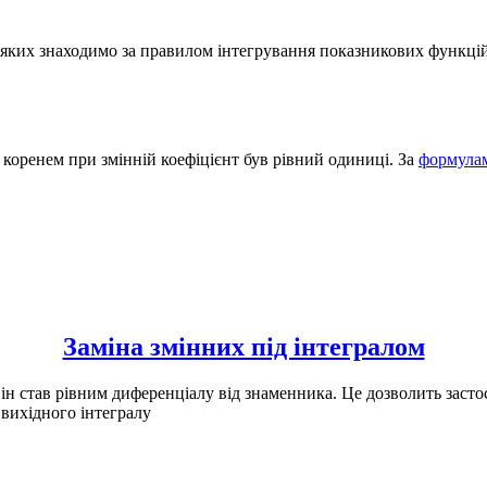
 яких знаходимо за правилом інтегрування показникових функці
коренем при змінній коефіцієнт був рівний одиниці. За
формулам
Заміна змінних під інтегралом
 став рівним диференціалу від знаменника. Це дозволить застосу
вихідного інтегралу