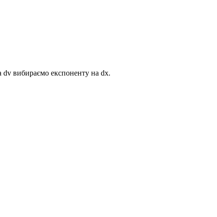
а
dv
вибираємо експоненту на
dx.