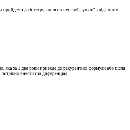
и прийдемо до інтегрування степеневої функції з від'ємним
, яка за 1 два роки приведе до рекурентної формули або після
 потрібно внести під диференціал