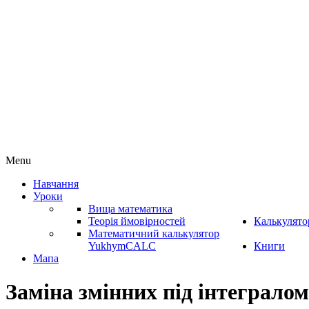
Menu
Навчання
Уроки
Вища математика
Теорія ймовірностей
Калькулято
Математичний калькулятор
YukhymCALC
Книги
Мапа
Заміна змінних під інтегралом