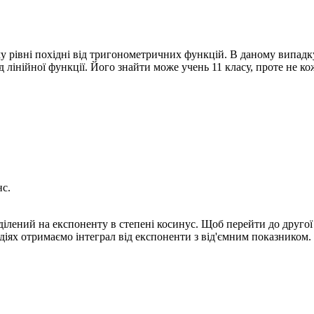
му рівні похідні від тригонометричних функцій. В даному випадку
 лінійної функції. Його знайти може учень 11 класу, проте не ко
нс.
ілений на експоненту в степені косинус. Щоб перейти до другої
 діях отримаємо інтеграл від експоненти з від'ємним показнико