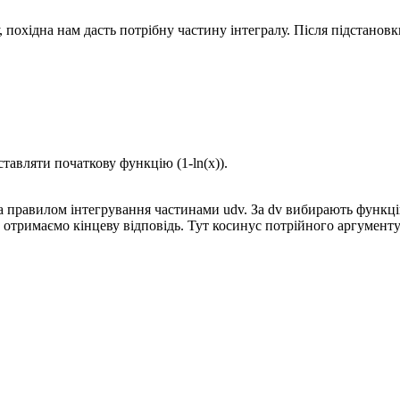
охідна нам дасть потрібну частину інтегралу. Після підстановк
ідставляти початкову функцію
(1-ln(x)).
за правилом інтегрування частинами
udv.
За dv вибирають функцію
отримаємо кінцеву відповідь. Тут косинус потрійного аргументу