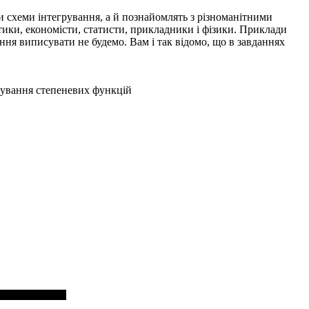
ки схеми інтегрування, а й познайомлять з різноманітними
тики, економісти, статисти, прикладники і фізики. Приклади
ння виписувати не будемо. Вам і так відомо, що в завданнях
грування степеневих функцій