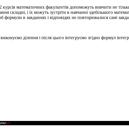
, 2 курсів математичних факультетів допоможуть вивчити не тіль
ня складні, і їх можуть зустріти в навчанні здебільшого матема
об формули в завданнях і відповідях не повторювалися самі завда
виконуємо ділення і після цього інтегруємо згідно формул інте