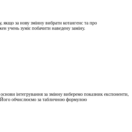
, якщо за нову змінну вибрати котангенс та про
жен учень зуміє побачити наведену заміну.
 основи інтегрування за змінну виберемо показник експоненти,
м. Його обчислюємо за табличною формулою