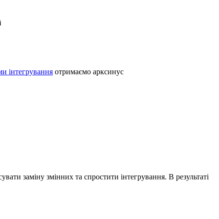
й
и інтегрування
отримаємо арксинус
вати заміну змінних та спростити інтегрування. В результаті