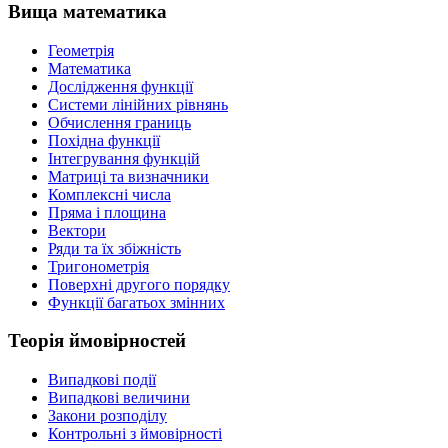
Вища математика
Геометрія
Математика
Дослідження функції
Системи лінійних рівнянь
Обчислення границь
Похідна функції
Інтегрування функцій
Матриці та визначники
Комплексні числа
Пряма і площина
Вектори
Ряди та їх збіжність
Тригонометрія
Поверхні другого порядку
Функції багатьох змінних
Теорія ймовірностей
Випадкові події
Випадкові величини
Закони розподілу
Контрольні з ймовірності