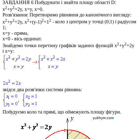
ЗАВДАННЯ 6
Побудувати і знайти площу області
D:
2
2
x
+y
=2y, x=y, x=0
.
Розв'язання:
Перетворимо рівняння до канонічного вигляду:
2
2
2
2
2
x
+y
=2y, x
+(y-1)
=1
- коло з центром у точці
(0;1)
і радіусом
1;
x=y
- пряма,
x=0
- вісь ординат.
2
2
Знайдемо точки перетину графіків заданих функцій
x
+y
=2y
і
x=y
:
звідси два розв'язки системи рівнянь:
Побудуємо коло та прямі, що обмежують площу фігури.