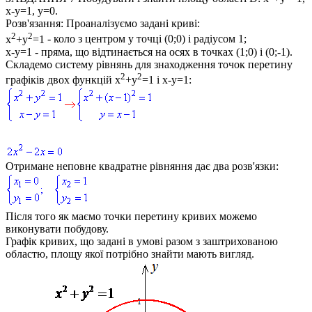
x-y=1, y=0
.
Розв'язання:
Проаналізуємо задані криві:
2
2
x
+y
=1
- коло з центром у точці
(0;0)
і радіусом 1;
x-y=1
- пряма, що відтинається на осях в точках
(1;0)
і
(0;-1)
.
Складемо систему рівнянь для знаходження точок перетину
2
2
графіків двох функцій
x
+y
=1
і
x-y=1
:
Отримане неповне квадратне рівняння дає два розв'язки:
Після того як маємо точки перетину кривих можемо
виконувати побудову.
Графік кривих, що задані в умові разом з заштрихованою
областю, площу якої потрібно знайти мають вигляд.