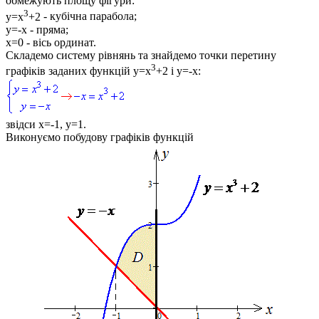
обмежують площу фігури:
3
y=x
+2
- кубічна парабола;
y=-x
- пряма;
x=0
- вісь ординат.
Складемо систему рівнянь та знайдемо точки перетину
3
графіків заданих функцій
y=x
+2
і
y=-x
:
звідси
x=-1, y=1
.
Виконуємо побудову графіків функцій