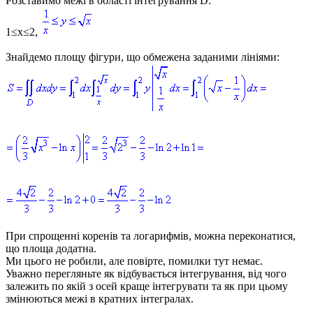
Розставимо межі в області інтегрування
D
:
1≤x≤2,
Знайдемо площу фігури, що обмежена заданими лініями:
При спрощенні коренів та логарифмів, можна переконатися,
що площа додатна.
Ми цього не робили, але повірте, помилки тут немає.
Уважно перегляньте як відбувається інтегрування, від чого
залежить по якій з осей краще інтегрувати та як при цьому
змінюються межі в кратних інтегралах.