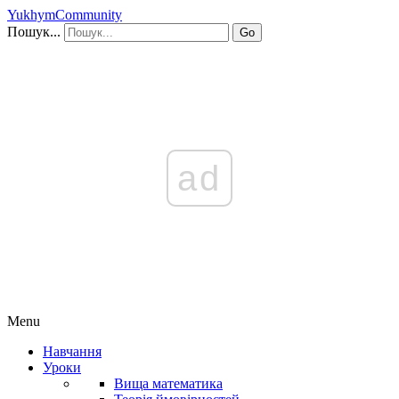
YukhymCommunity
Пошук...
Go
ad
Menu
Навчання
Уроки
Вища математика