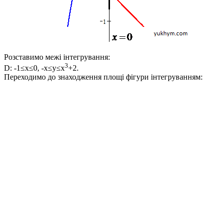
Розставимо межі інтегрування:
3
D: -1≤x≤0, -x≤y≤x
+2.
Переходимо до знаходження площі фігури інтегруванням: