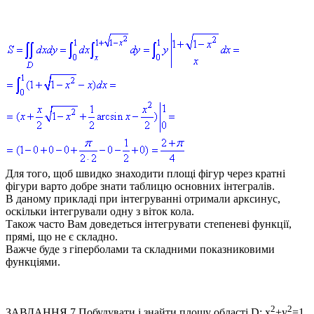
Для того, щоб швидко знаходити площі фігур через кратні
фігури варто добре знати таблицю основних інтегралів.
В даному прикладі при інтегруванні отримали арксинус,
оскільки інтегрували одну з віток кола.
Також часто Вам доведеться інтегрувати степеневі функції,
прямі, що не є складно.
Важче буде з гіперболами та складними показниковими
функціями.
2
2
ЗАВДАННЯ 7
Побудувати і знайти площу області
D: x
+y
=1,