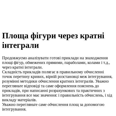
Площа фігури через кратні
інтеграли
Продовжуємо аналізувати готові приклади на знаходження
площі фігур, обмежених прямими, параболами, колами і т.д.,
через кратні інтеграли.
Складність прикладів полягає в правильному обчисленні
точок перетину кривих, вірній розстановці меж інтегрування,
розумінні методики обчислення кратних інтегралів. Уважно
перегляньте відповіді та саме оформлення пояснень до
прикладів, при написанні розрахункових та практичних з
інтегрування все має значення: і правильність обчислень, і хід
викладу матеріалів.
Уважно перегляньте саме обчислення площ за допомогою
інтегрування.