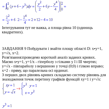
Інтегрування тут не важка, а площа рівна 10 (одиниць
квадратних).
ЗАВДАННЯ 9
Побудувати і знайти площу області
D: x•y=1,
y=√x, x=2
.
Розв'язання:
проведемо короткий аналіз заданих кривих.
Маємо
x•y=1, y=1/x
- гіперболу з гілками у І і ІІІ чвертях;
y=√x
- півпараболу з вершиною у точці
(0;0)
і гілкою вправо;
x=2
- пряму, що паралельна осі ординат.
З перших двох рівнянь кривих складаємо систему рівнянь для
знаходження точок перетину графіків функцій
xy=1
і
y=√x
: