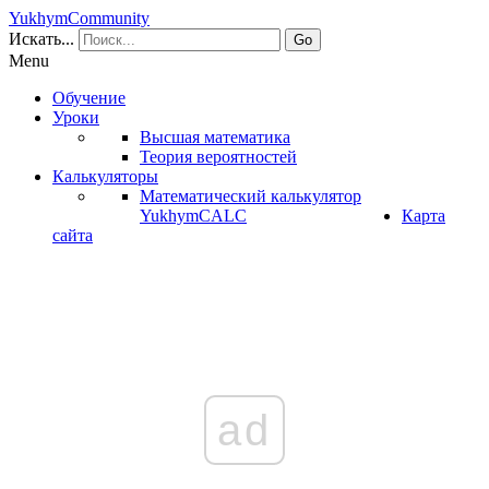
YukhymCommunity
Искать...
Go
Menu
Обучение
Уроки
Высшая математика
Теория вероятностей
Калькуляторы
Математический калькулятор
YukhymCALC
Карта
сайта
ad