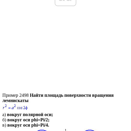
Пример 2498
Найти площадь поверхности вращения
лемнискаты
а)
вокруг полярной оси;
б)
вокруг оси
phi=Pi/2;
в)
вокруг оси
phi=Pi/4
.