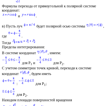
Формулы перехода от прямоугольной к полярной системе
координат:
и
.
в)
Пусть луч
будет полярной осью системы
,
где
.
Тогда
Пределы интегрирования:
В системе координат
, имеем:
для
P
и
для
P
.
1
2
С учетом симметрии точек кривой, переходя к системе
координат
, будем иметь
:
для
P
;
1
для
P
.
2
Находим площади поверхностей вращения