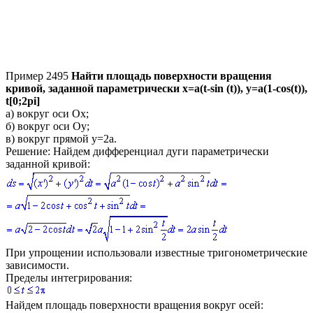
Пример 2495
Найти площадь поверхности вращения
кривой, заданной параметрически
x=a(t-sin (t)), y=a(1-cos(t)),
t[0;2pi]
а)
вокруг оси
Ox
;
б)
вокруг оси
Oy
;
в)
вокруг прямой
y=2a
.
Решение:
Найдем дифференциал дуги параметрически
заданной кривой:
При упрощении использовали известные тригонометрические
зависимости.
Пределы интегрирования:
Найдем площадь поверхности вращения вокруг осей: