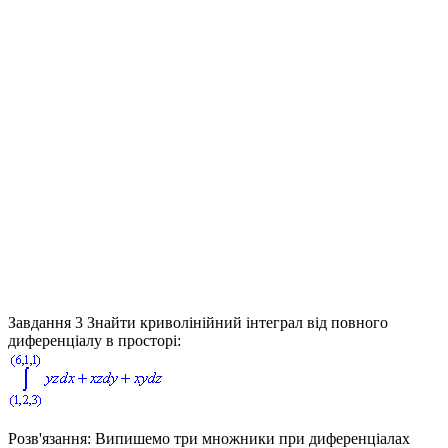
Завдання 3
Знайти криволінійний інтеграл від повного
диференціалу в просторі:
Розв'язання:
Випишемо три множники при диференціалах