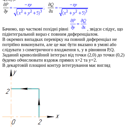
Бачимо, що часткові похідні рівні
, звідси слідує, що
підінтегральний вираз є повним диференціалом.
В окремих випадках перевірку на повний диференціал не
потрібно виконувати, але це має бути вказано в умові або
слідувати з симетричного входження
x, y
в рівняння
P,Q
.
Заданий криволінійний інтеграл від точки
(2,0)
до точки
(0,2)
будемо обчислювати вздовж прямих
x=2
та
y=2
.
В декартовій площині контур інтегрування має вигляд