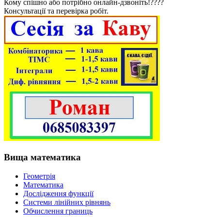
Кому спішно або потрібно онлайн-дзвоніть!????
Консультації та перевірка робіт.
Вища математика
Геометрія
Математика
Дослідження функції
Системи лінійних рівнянь
Обчислення границь