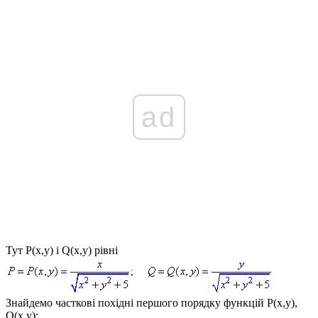
ad
Тут
P(x,y)
і
Q(x,y)
рівні
Знайдемо часткові похідні першого порядку функцій
P(x,y),
Q(x,y)
: