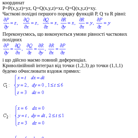
координат
P=P(x,y,z)=yz, Q=Q(x,y,z)=xz, Q=Q(x,y,z)=xy
.
Часткові похідні першого порядку функцій
P, Q
та
R
рівні:
Переконуємось, що виконуються умови рівності часткових
похідних
і що дійсно маємо повний диференціал.
Криволінійний інтеграл від точки
(1,2,3)
до точки
(1,1,1)
будемо обчислювати вздовж прямих: