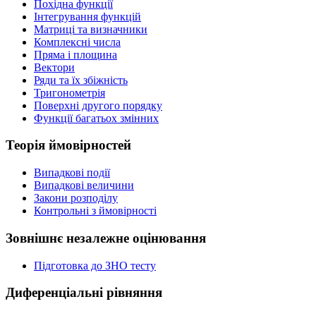
Похідна функції
Інтегрування функцій
Матриці та визначники
Комплексні числа
Пряма і площина
Вектори
Ряди та їх збіжність
Тригонометрія
Поверхні другого порядку
Функції багатьох змінних
Теорія ймовірностей
Випадкові події
Випадкові величини
Закони розподілу
Контрольні з ймовірності
Зовнішнє незалежне оцінювання
Підготовка до ЗНО тесту
Диференціальні рівняння