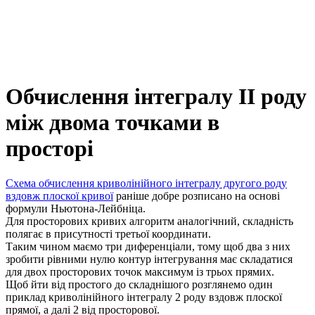
Обчислення інтегралу ІІ роду
між двома точками в
просторі
Схема обчислення криволінійного інтегралу другого роду
вздовж плоскої кривої
раніше добре розписано на основі
формули Ньютона-Лейбніца.
Для просторових кривих алгоритм аналогічний, складність
полягає в присутності третьої координати.
Таким чином маємо три диференціали, тому щоб два з них
зробити рівними нулю контур інтегрування має складатися
для двох просторових точок максимум із трьох прямих.
Щоб йти від простого до складнішого розглянемо один
приклад криволінійного інтегралу 2 роду вздовж плоскої
прямої, а далі 2 від просторової.