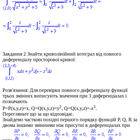
Завдання 2
Знайти криволінійний інтеграл від повного
диференціалу просторової кривої:
Розв'язання:
Для перевірки повного диференціалу функції
трьох змінних виписують значення при 3 диференціалах і
позначають
2
3
P=P(x,y,z)=x, Q=Q(x,y,z)=y
, Q=Q(x,y,z)=-z
.
Перегляньте що за що відповідає.
Знайдемо часткові похідні першого порядку функцій
P, Q, R
за
двома іншими змінними ніж присутні в диференціалах при