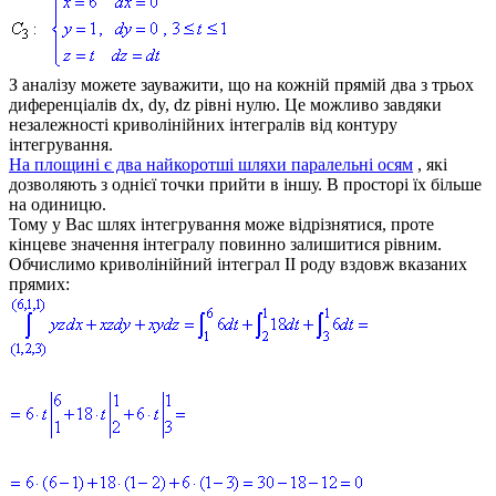
З аналізу можете зауважити, що на кожній прямій два з трьох
диференціалів
dx, dy, dz
рівні нулю. Це можливо завдяки
незалежності криволінійних інтегралів від контуру
інтегрування.
На площині є два найкоротші шляхи паралельні осям
, які
дозволяють з однієї точки прийти в іншу. В просторі їх більше
на одиницю.
Тому у Вас шлях інтегрування може відрізнятися, проте
кінцеве значення інтегралу повинно залишитися рівним.
Обчислимо криволінійний інтеграл ІІ роду вздовж вказаних
прямих: