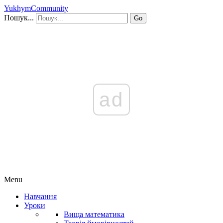
YukhymCommunity
Пошук...
Go
ad
Menu
Навчання
Уроки
Вища математика