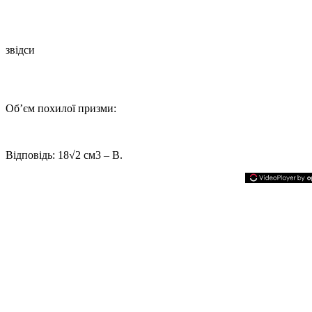
звідси
Об’єм похилої призми:
Відповідь:
18√2
см3 – В.