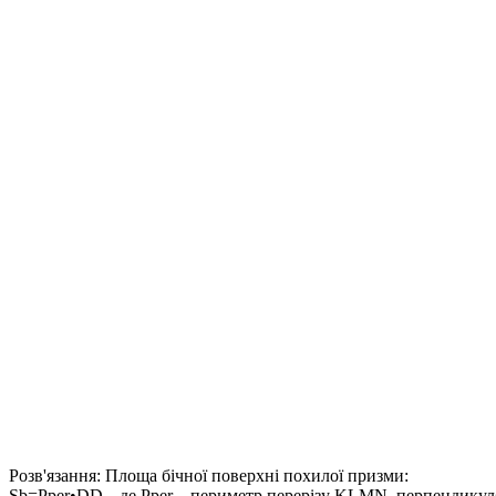
Розв'язання:
Площа бічної поверхні похилої призми:
Sb=Pper•DD
, де Pper – периметр перерізу KLMN, перпендикул