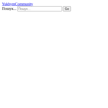
YukhymCommunity
Пошук...
Go