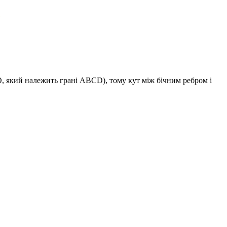
O
, який належить грані
ABCD
), тому кут між бічним ребром і