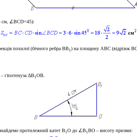
 см, ∠BCD=45)
:
екція похилої (бічного ребра
BB
) на площину
ABC
(відрізок
B
1
) – гіпотенуза
ΔB
OB
.
1
 знайдемо протилежний катет
B
O
до
∠B
BO
– висоту призми:
1
1