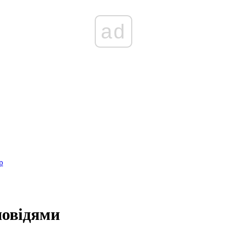
ad
р
повідями