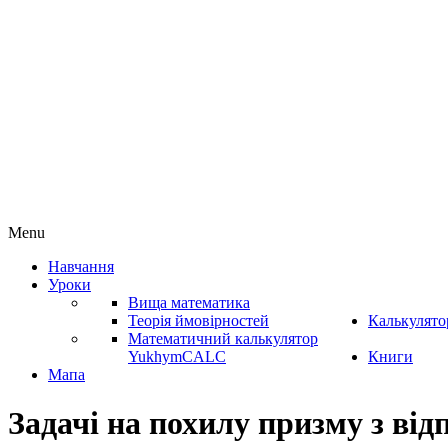
Menu
Навчання
Уроки
Вища математика
Теорія ймовірностей
Калькулято
Математичний калькулятор
YukhymCALC
Книги
Мапа
Задачі на похилу призму з від