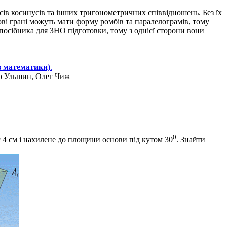
сів косинусів та інших тригонометричних співвідношень. Без їх
кові грані можуть мати форму ромбів та паралелограмів, тому
 посібника для ЗНО підготовки, тому з однієї сторони вони
з математики)
.
ро Ульшин, Олег Чиж
0
є 4 см і нахилене до площини основи під кутом 30
. Знайти