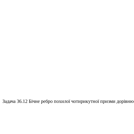
Задача 36.12
Бічне ребро похилої чотирикутної призми дорівнює