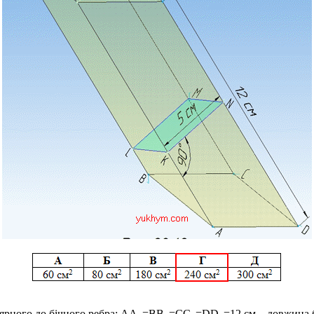
ярного до бічного ребра; AA
=BB
=CC
=DD
=12 см – довжина 