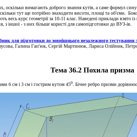
их, оскільки вимагають доброго знання кутів, а саме формул сину
оскільки тут ще потрібно знаходити висоти, площі та об'єми. Бо
ь весь курс геометрії за 10-11 клас. Наведені приклади взято із
, з іншої - з них більше користі для самопідготовки до ВУЗ-ів.
бник для підготовки до зовнішнього незалежного тестування 
лоусова, Галина Гап'юк, Сергій Мартинюк, Лариса Олійник, Пет
Тема 36.2 Похила призма
0
и 6 см і 3 см і гострим кутом 45
. Бічне ребро призми дорівню