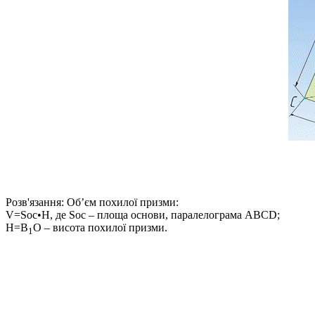
Розв'язання:
Об’єм похилої призми:
V=Soc•H
, де
Soc
– площа основи, паралелограма
ABCD
;
H=B
O
– висота похилої призми.
1