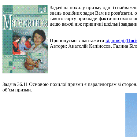
Задачі на похилу призму одні із найважч
знань подібних задач Вам не розв'язати, 
такого сорту приклади фактично охоплюют
дещо важчі ніж привичні шкільні завдання
Пропонуємо завантажити
відповіді (
Посі
Автори:
Анатолій Капіносов, Галина Бі
Задача 36.11
Основою похилої призми є паралелограм зі сторонам
об’єм призми.