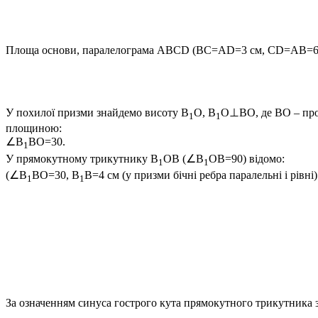
Площа основи, паралелограма
ABCD (BC=AD=3 см, CD=AB=6
У похилої призми знайдемо висоту
B
O, B
O⊥BO
, де
BO
– про
1
1
площиною:
∠B
BO=30
.
1
У прямокутному трикутнику
B
OB (∠B
OB=90
) відомо:
1
1
(
∠B
BO=30, B
B=4
см (у призми бічні ребра паралельні і рівні
1
1
За означенням синуса гострого кута прямокутного трикутника