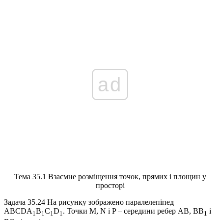
ad
Тема 35.1 Взаємне розміщення точок, прямих і площин у
просторі
Задача 35.24
На рисунку зображено паралелепіпед
ABCDA
B
C
D
. Точки
M, N і P
– середини ребер
AB, BB
і
1
1
1
1
1