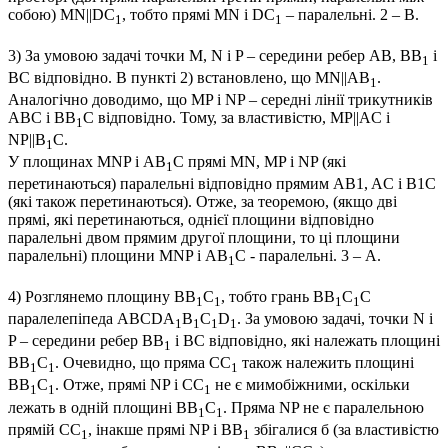
собою)
MN||DC
, тобто прямі
MN
і
DC
– паралельні.
2 – В
.
1
1
3) За умовою задачі точки
M, N
і
P
– середини ребер
AB, BB
і
1
BC
відповідно. В пункті 2) встановлено, що
MN||AB
.
1
Аналогічно доводимо, що
MP і NP
– середні лінії трикутників
ABC
і
BB
C
відповідно. Тому, за властивістю,
MP||AC
і
1
NP||B
C
.
1
У площинах
MNP
і
AB
C
прямі
MN, MP і NP
(які
1
перетинаються) паралельні відповідно прямим
AB1, AC
і
B1C
(які також перетинаються). Отже, за теоремою, (
якщо дві
прямі, які перетинаються, однієї площини відповідно
паралельні двом прямим другої площини, то ці площини
паралельні
) площини
MNP
і
AB
C
- паралельні.
3 – А
.
1
4) Розглянемо площину
BB
C
, тобто грань
BB
C
C
1
1
1
1
паралелепіпеда
ABCDA
B
C
D
. За умовою задачі, точки
N
і
1
1
1
1
P
– середини ребер
BB
і
BC
відповідно, які належать площині
1
BB
C
. Очевидно, що пряма
CC
також належить площині
1
1
1
BB
C
. Отже, прямі
NP
і
CC
не є мимобіжними, оскільки
1
1
1
лежать в одній площині
BB
C
. Пряма
NP
не є паралельною
1
1
прямій
CC
, інакше прямі
NP
і
BB
збігалися б (за властивістю
1
1