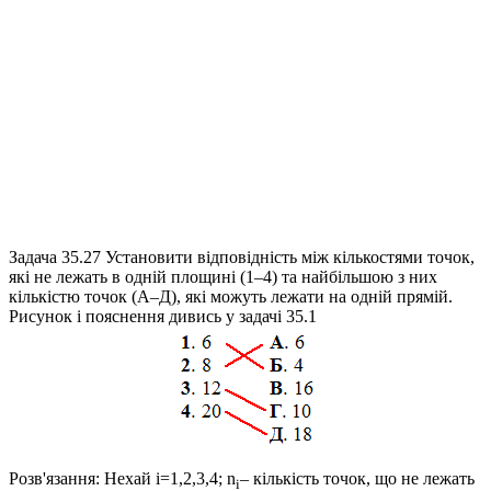
Задача 35.27
Установити відповідність між кількостями точок,
які не лежать в одній площині (1–4) та найбільшою з них
кількістю точок (А–Д), які можуть лежати на одній прямій.
Рисунок і пояснення дивись у задачі 35.1
Розв'язання:
Нехай
i=1,2,3,4; n
– кількість точок, що не лежать
i