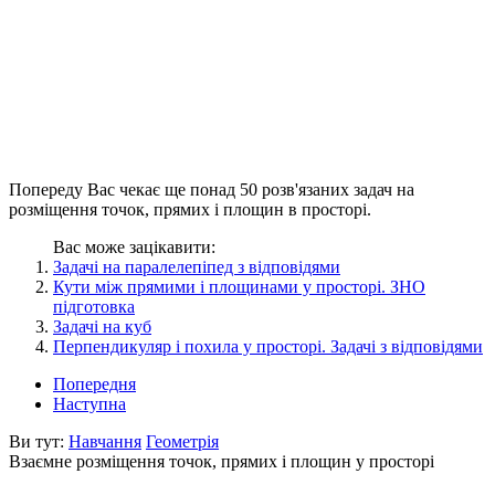
Попереду Вас чекає ще понад 50 розв'язаних задач на
розміщення точок, прямих і площин в просторі.
Вас може зацікавити:
Задачі на паралелепіпед з відповідями
Кути між прямими і площинами у просторі. ЗНО
підготовка
Задачі на куб
Перпендикуляр і похила у просторі. Задачі з відповідями
Попередня
Наступна
Ви тут:
Навчання
Геометрія
Взаємне розміщення точок, прямих і площин у просторі