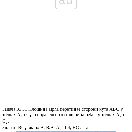
Задача 35.31
Площина
alpha
перетинає сторони кута
ABC
у
точках
A
і
C
, а паралельна їй площина
beta
– у точках
A
і
1
1
2
C
.
2
Знайти
BC
, якщо
A
B:A
A
=1:3, BC
=12
.
1
1
1
2
2