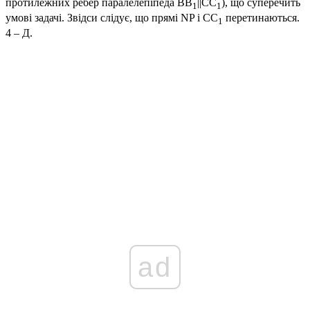
протилежних ребер паралелепіпеда
BB
||CC
), що суперечить
1
1
умові задачі. Звідси слідує, що прямі
NP
і
CC
перетинаються.
1
4 – Д.
ad