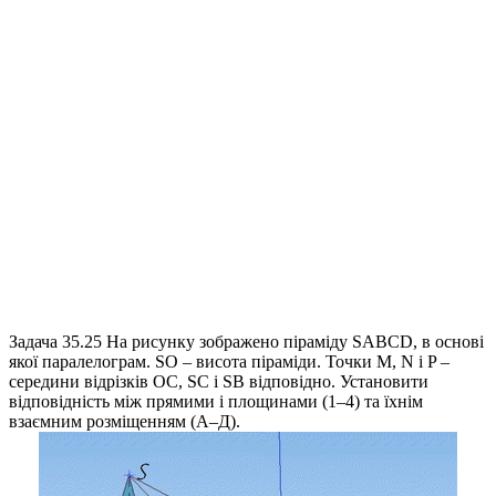
Задача 35.25
На рисунку зображено піраміду
SABCD
, в основі
якої паралелограм.
SO
– висота піраміди. Точки
M, N і P
–
середини відрізків
OC, SC
і
SB
відповідно. Установити
відповідність між прямими і площинами (1–4) та їхнім
взаємним розміщенням (А–Д).