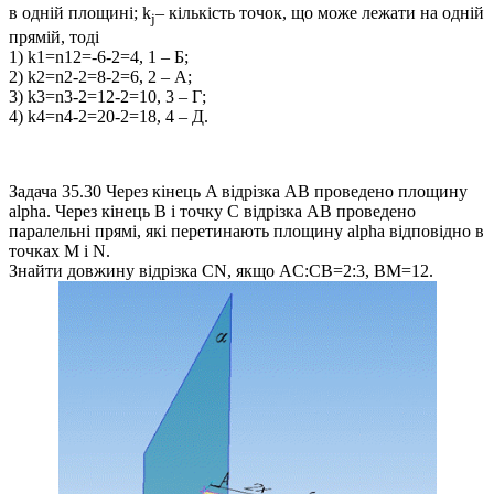
в одній площині;
k
– кількість точок, що може лежати на одній
j
прямій, тоді
1)
k1=n12=-6-2=4
,
1 – Б
;
2)
k2=n2-2=8-2=6
,
2 – А
;
3)
k3=n3-2=12-2=10
,
3 – Г
;
4)
k4=n4-2=20-2=18
,
4 – Д
.
Задача 35.30
Через кінець
A
відрізка
AB
проведено площину
alpha
. Через кінець
B
і точку
C
відрізка
AB
проведено
паралельні прямі, які перетинають площину
alpha
відповідно в
точках
M і N
.
Знайти довжину відрізка
CN
, якщо
AC:CB=2:3, BM=12
.