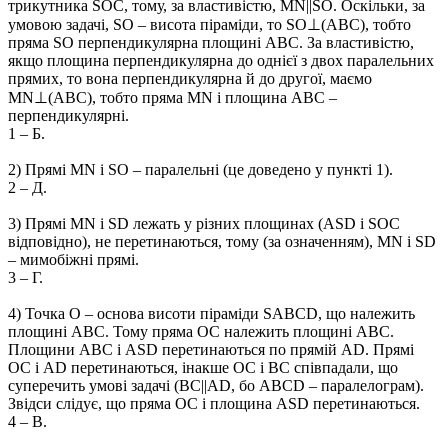
трикутника
SOC
, тому, за властивістю,
MN||SO
. Оскільки, за
умовою задачі,
SO
– висота піраміди, то
SO⊥(ABC)
, тобто
пряма
SO
перпендикулярна площині
ABC
. За властивістю,
якщо площина перпендикулярна до однієї з двох паралельних
прямих, то вона перпендикулярна й до другої, маємо
MN⊥(ABC)
, тобто пряма
MN
і площина
ABC
–
перпендикулярні.
1 – Б.
2) Прямі
MN і SO
– паралельні (це доведено у пункті 1).
2 – Д.
3) Прямі
MN і SD
лежать у різних площинах (
ASD і SOC
відповідно), не перетинаються, тому (за означенням),
MN і SD
– мимобіжні прямі.
3 – Г.
4) Точка
O
– основа висоти піраміди
SABCD
, що належить
площині
ABC
. Тому пряма
OC
належить площині
ABC
.
Площини
ABC
і
ASD
перетинаються по прямій
AD
. Прямі
OC
і
AD
перетинаються, інакше
OC
і
BC
співпадали, що
суперечить умові задачі (
BC||AD
, бо
ABCD
– паралелограм).
Звідси слідує, що пряма
OC
і площина
ASD
перетинаються.
4 – В.