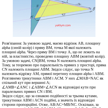
Розв'язання:
За умовою задачі, маємо відрізок
AB
, площину
alpha
(синій колір) і пряму
BM
, точка
M
якої належить
площині
alpha
. Через пряму
BM
і точку
A
, що не лежить на
ній, за властивістю, проведемо площину
ABM
(жовтий колір).
За умовою задачі,
CN||BM
, точка
N
належить площині
alpha
.
Тому, за теоремою про паралельність прямих у просторі, пряма
CN
належить площині
ABM
. Звідси слідує, що точка
N
належить відрізку
AM
, прямої перетину площин
alpha
і
ABM
.
Розглянемо трикутники
ABM
і
ACM
. У них
∠MAB=NAC
як
спільний кут при вершині
A
;
∠AMB=∠ANC
і
∠ABM=∠ACN
як відповідні кути при
паралельних прямих
CN і BM
.
Звідси слідує, що за ознакою подібності за трьома кутами,
трикутники
ABM
і
ACN
подібні, а значить їх відповідні
сторони пропорційні. Отже,
AB/AC=MB/NC
. Оскільки, за