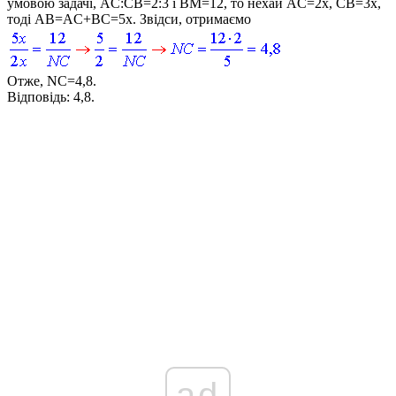
умовою задачі,
AC:CB=2:3
і
BM=12
, то нехай
AC=2x, CB=3x
,
тоді
AB=AC+BC=5x
. Звідси, отримаємо
Отже,
NC=4,8
.
Відповідь:
4,8.
ad