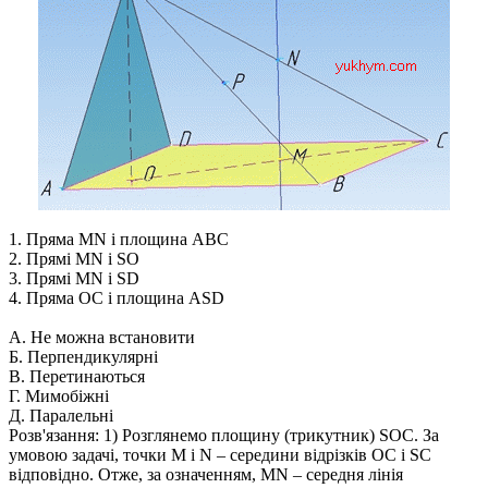
1. Пряма MN і площина ABC
2. Прямі MN і SO
3. Прямі MN і SD
4. Пряма OC і площина ASD
А. Не можна встановити
Б. Перпендикулярні
В. Перетинаються
Г. Мимобіжні
Д. Паралельні
Розв'язання:
1) Розглянемо площину (трикутник)
SOC
. За
умовою задачі, точки
M і N
– середини відрізків
OC і SC
відповідно. Отже, за означенням,
MN
– середня лінія