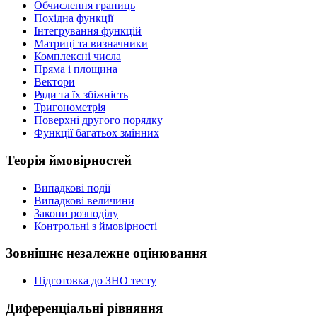
Обчислення границь
Похідна функції
Інтегрування функцій
Матриці та визначники
Комплексні числа
Пряма і площина
Вектори
Ряди та їх збіжність
Тригонометрія
Поверхні другого порядку
Функції багатьох змінних
Теорія ймовірностей
Випадкові події
Випадкові величини
Закони розподілу
Контрольні з ймовірності
Зовнішнє незалежне оцінювання
Підготовка до ЗНО тесту
Диференціальні рівняння