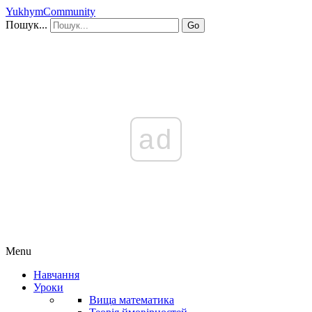
YukhymCommunity
Пошук...
Go
ad
Menu
Навчання
Уроки
Вища математика