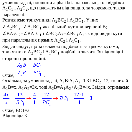
умовою задачі, площини
alpha і beta
паралельні, то і відрізки
A
C
і
A
C
, що належать їм відповідно, за теоремою, також
1
1
2
2
паралельні.
Розглянемо трикутники
A
BC
і
A
BC
. У них
2
2
1
1
∠A
BC
=∠A
BC
як спільний кут при вершині
B
;
2
2
1
1
∠BA
C
=∠BA
C
і
∠BC
A
=∠BC
A
як відповідні кути
2
2
1
1
2
2
1
1
при паралельних прямих
A
C
і A
C
.
2
2
1
1
Звідси слідує, що за ознакою подібності за трьома кутами,
трикутники
A
BC
і
A
BC
подібні, а значить їх відповідні
2
2
1
1
сторони пропорційні.
Отже,
.
Оскільки, за умовою задачі,
A
B:A
A
=1:3
і
BC
=12
, то нехай
1
1
2
2
A
B=x, A
A
=3x
, тоді
A
B=A
A
+A
B=4x
. Звідси, отримаємо
1
1
2
2
1
2
1
Отже,
BC1=3
.
Відповідь:
3.