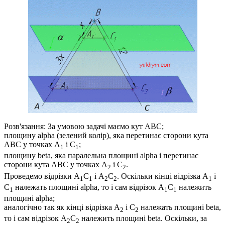
Розв'язання:
За умовою задачі маємо кут
ABC
;
площину
alpha
(зелений колір), яка перетинає сторони кута
ABC
у точках
A
і
C
;
1
1
площину
beta
, яка паралельна площині
alpha
і перетинає
сторони кута
ABC
у точках
A
і
C
.
2
2
Проведемо відрізки
A
C
і
A
C
. Оскільки кінці відрізка
A
і
1
1
2
2
1
C
належать площині
alpha
, то і сам відрізок
A
C
належить
1
1
1
площині
alpha
;
аналогічно так як кінці відрізка
A
і
C
належать площині
beta
,
2
2
то і сам відрізок
A
C
належить площині
beta
. Оскільки, за
2
2