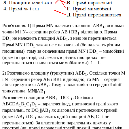
Розв'язання:
1) Пряма
MN
належить площині
ABB
, оскільки
1
точки
M і N
– середини ребер
AB і BB
відповідно. Пряма
1
DD
не належить площині
ABB
, з нею не перетинається.
1
1
Прямі
MN
і
DD
також не є паралельні (бо належать різним
1
площинам), тому за означенням прямі
MN
і
DD
– мимобіжні
1
(прямі в просторі, які лежать в різних площинах і не
перетинаються називаються мимобіжними).
1 – Г
.
2) Розглянемо площину (трикутник)
ABB
. Оскільки точки
M
1
і
N
– середини ребер
AB
і
BB1
відповідно, то
MN
– середня
лінія трикутника
ABB
. Тому, за властивістю середньої лінії
1
трикутника,
MN||AB
.
1
Розглянемо площини
ABB
і
DCC
. Оскільки
1
1
ABCDA
B
C
D
– паралелепіпед, протилежні грані якого
1
1
1
1
паралельні, то
DC
||AB
як діагоналі протилежних граней
1
1
(прямі
AB
і
DC
належать одній площині
AB
C
і не
1
1
1
1
перетинаються). За властивістю паралельних прямих у
просторі (дві прямі паралельні третій прямій, паралельні між