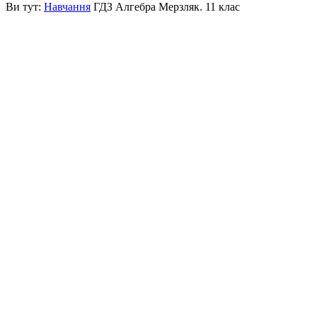
Ви тут:
Навчання
ГДЗ Алгебра Мерзляк. 11 клас