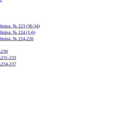
ніца. № 223 (30-34)
ніца. № 224 (1-6)
бніца. № 224-226
№230
№231-233
№234-237