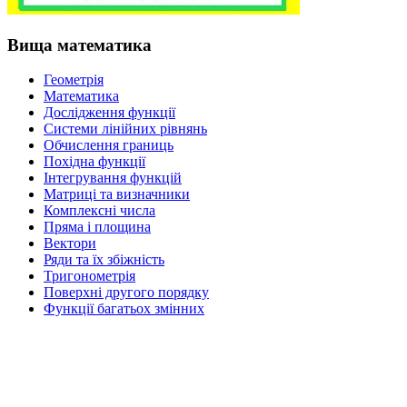
Вища математика
Геометрія
Математика
Дослідження функції
Системи лінійних рівнянь
Обчислення границь
Похідна функції
Інтегрування функцій
Матриці та визначники
Комплексні числа
Пряма і площина
Вектори
Ряди та їх збіжність
Тригонометрія
Поверхні другого порядку
Функції багатьох змінних