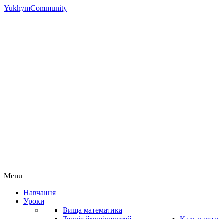
YukhymCommunity
Menu
Навчання
Уроки
Вища математика
Теорія ймовірностей
Калькулято