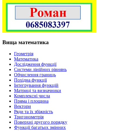
Вища математика
Геометрія
Математика
Дослідження функції
Системи лінійних рівнянь
Обчислення границь
Похідна функції
Інтегрування функцій
Матриці та визначники
Комплексні числа
Пряма і площина
Вектори
Ряди та їх збіжність
Тригонометрія
Поверхні другого порядку
Функції багатьох змінних