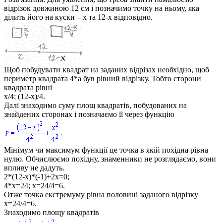
відрізок довжиною
12 см
і позначимо точку на ньому, яка
ділить його на куски –
x
та
12-x
відповідно.
Щоб побудувати квадрат на заданих відрізах необхідно, щоб
периметр квадрата
4*a
був рівний відрізку. Тобто сторони
квадрата рівні
x/4; (12-x)/4.
Далі знаходимо суму площ квадратів, побудованих на
знайдених сторонах і позначаємо її через функцію
Мінімум чи максимум функції це точка в якій похідна рівна
нулю. Обчислюємо похідну, знаменники не розглядаємо, вони
впливу не дадуть.
2*(12-x)*(-1)+2x=0;
4*x=24; x=24/4=6.
Отже точка екстремуму рівна половині заданого відрізку
x=24/4=6.
Знаходимо площу квадратів