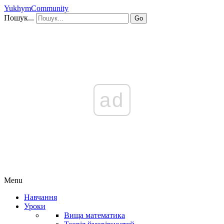
YukhymCommunity
Пошук...
Go
ad
Menu
Навчання
Уроки
Вища математика