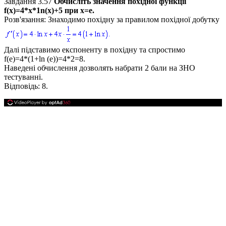
Завдання 3.57
Обчисліть значення похідної функції
f(х)=4*х*1n(х)+5
при
х=е.
Розв'язання:
Знаходимо похідну за правилом похідної добутку
Далі підставимо експоненту в похідну та спростимо
f(е)=4*(1+ln (e))=4*2=8.
Наведені обчислення дозволять набрати
2
бали на ЗНО
тестуванні.
Відповідь:
8.