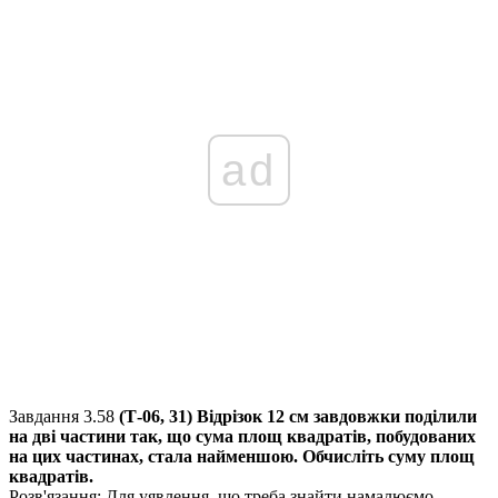
ad
Завдання 3.58
(Т-06, 31) Відрізок
12 см
завдовжки поділили
на дві частини так, що сума площ квадратів, побудованих
на цих частинах, стала найменшою. Обчисліть суму площ
квадратів.
Розв'язання:
Для уявлення, що треба знайти намалюємо