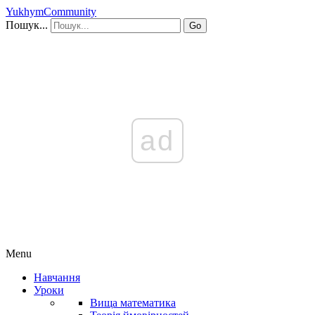
YukhymCommunity
Пошук...
Go
ad
Menu
Навчання
Уроки
Вища математика