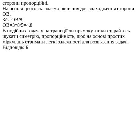
сторони пропорційні.
На основі цього складаємо рівняння для знаходження сторони
OB.
3/5=OB/8;
OB=3*8/5=4,8
.
В подібних задачах на трапеції чи прямокутники старайтесь
шукати симетрію, пропорційність, щоб на основі простих
міркувань отримати легкі залежності для розв'язання задачі.
Відповідь:
Б.