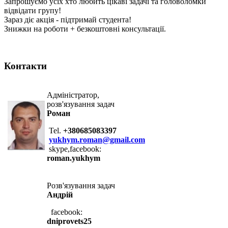
Запрошуємо усіх хто любить цікаві задачі та головоломки
відвідати групу!
Зараз діє акція - підтримай студента!
Знижки на роботи + безкоштовні консультації.
Контакти
Адміністратор,
розв'язування задач
Роман
Tel.
+380685083397
yukhym.roman@gmail.com
skype,facebook:
roman.yukhym
Розв'язування задач
Андрій
facebook:
dniprovets25