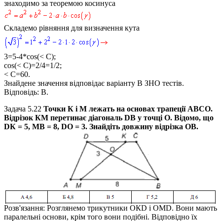
знаходимо за теоремою косинуса
Складемо рівняння для визначення кута
3=5-4*cos(< C);
cos(< C)=2/4=1/2;
< C=60.
Знайдене значення відповідає варіанту В ЗНО тестів.
Відповідь:
В.
Задача 5.22
Точки
К
і
М
лежать на основах трапеції
АВСО
.
Відрізок
КМ
перетинає діагональ
DВ
у точці
О
. Відомо, що
DК = 5, МВ = 8, DО = 3.
Знайдіть довжину відрізка
ОВ
.
Розв'язання:
Розглянемо трикутники
ОКD
і
OMD
. Вони мають
паралельні основи, крім того вони подібні. Відповідно їх