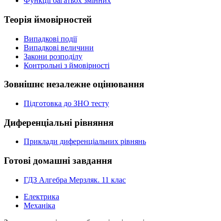
Функції багатьох змінних
Теорія ймовірностей
Випадкові події
Випадкові величини
Закони розподілу
Контрольні з ймовірності
Зовнішнє незалежне оцінювання
Підготовка до ЗНО тесту
Диференціальні рівняння
Приклади диференціальних рівнянь
Готові домашні завдання
ГДЗ Алгебра Мерзляк. 11 клас
Електрика
Механіка