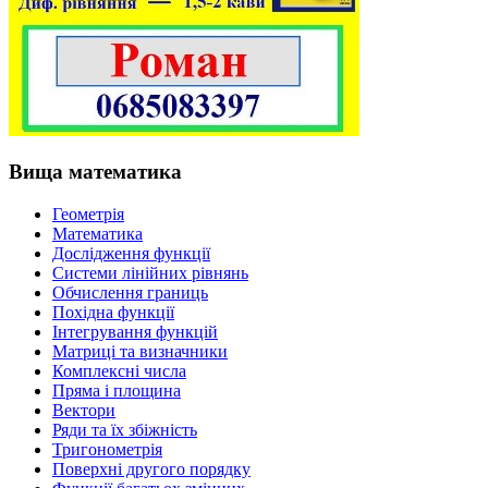
Вища математика
Геометрія
Математика
Дослідження функції
Системи лінійних рівнянь
Обчислення границь
Похідна функції
Інтегрування функцій
Матриці та визначники
Комплексні числа
Пряма і площина
Вектори
Ряди та їх збіжність
Тригонометрія
Поверхні другого порядку