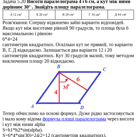
Задача 5.20
Висоти паралелограма
4
і
6
см, а кут між ними
дорівнює
30°
. Знайдіть площу паралелограма.
Розв'язання:
Спершу відкинемо зайві варіанти відповідей.
Якщо кут між висотами рівний
90
градусів, то площа була б
максимальною і рівною
6*4=24
сантиметрів квадратних. Оскільки кут не прямий, то варіанти
В, Г, Д відкидаємо. Залишається два варіанти
12
і
20
сантиметрів квадратних. Кут
30
градусів малий, тому методом
виключення площу
20
відкидаємо.
Тепер обчислимо на основі формул. Дуже рідко застосовується
і мало кому відома
формула площі паралелограма
через висоти
і кут між ними alpha
S=h1*h2*sin(alpha).
S=6*4*sin(30)=24/2=12 (сантиметрів квадратних).