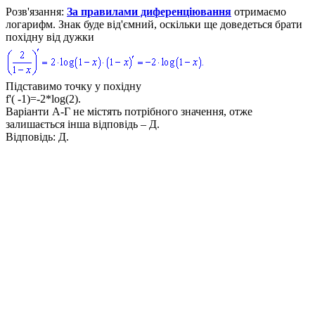
Розв'язання:
За правилами диференціювання
отримаємо
логарифм. Знак буде від'ємний, оскільки ще доведеться брати
похідну від дужки
Підставимо точку у похідну
f'( -1)=-2*log(2).
Варіанти
А-Г
не містять потрібного значення, отже
залишається інша відповідь –
Д.
Відповідь:
Д.