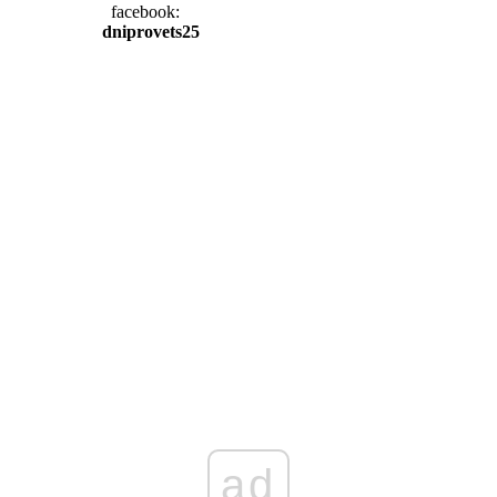
facebook:
dniprovets25
ad