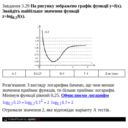
Завдання 3.29
На рисунку зображено графік функції
у=f(х).
Знайдіть найбільше значення функції
z=log
f(x).
0,5
Розв'язання:
З вигляду логарифма бачимо, що чим менше
значення приймає функція, ти більше приймає логарифм.
Мінімум функції рівний
0,25.
Обчислюємо логарифм
Отримали значення
2
, яке відповідає варіанту А тестів.