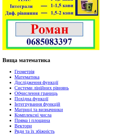
Вища математика
Геометрія
Математика
Дослідження функції
Системи лінійних рівнянь
Обчислення границь
Похідна функції
Інтегрування функцій
Матриці та визначники
Комплексні числа
Пряма і площина
Вектори
Ряди та їх збіжність