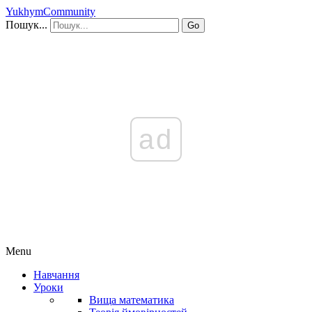
YukhymCommunity
Пошук...
Go
ad
Menu
Навчання
Уроки
Вища математика