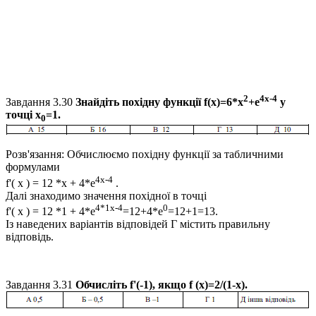
2
4х-4
Завдання 3.30
Знайдіть похідну функції
f(х)=6*х
+е
у
точці
x
=1.
0
Розв'язання:
Обчислюємо похідну функції за табличними
формулами
4х-4
f'( х ) = 12 *х + 4*е
.
Далі знаходимо значення похідної в точці
4*1х-4
0
f'( х ) = 12 *1 + 4*е
=12+4*e
=12+1=13.
Із наведених варіантів відповідей Г містить правильну
відповідь.
Завдання 3.31
Обчисліть
f'(-1),
якщо
f (х)=2/(1-x).