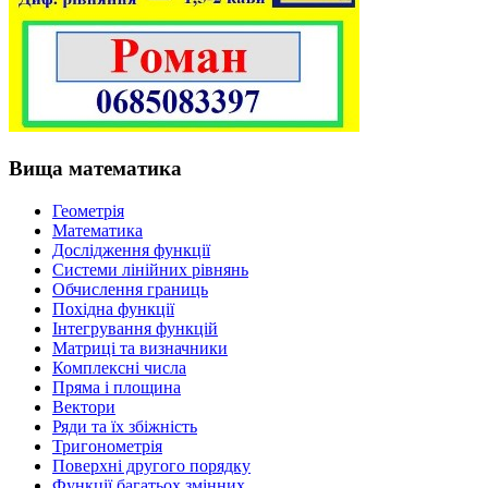
Вища математика
Геометрія
Математика
Дослідження функції
Системи лінійних рівнянь
Обчислення границь
Похідна функції
Інтегрування функцій
Матриці та визначники
Комплексні числа
Пряма і площина
Вектори
Ряди та їх збіжність
Тригонометрія
Поверхні другого порядку
Функції багатьох змінних