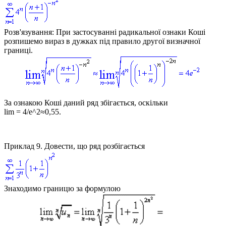
Розв'язування:
При застосуванні радикальної ознаки Коші
розпишемо вираз в дужках під правило другої визначної
границі.
За ознакою Коші даний ряд збігається, оскільки
lim = 4/e^2≈0,55.
Приклад 9.
Довести, що ряд розбігається
Знаходимо границю за формулою