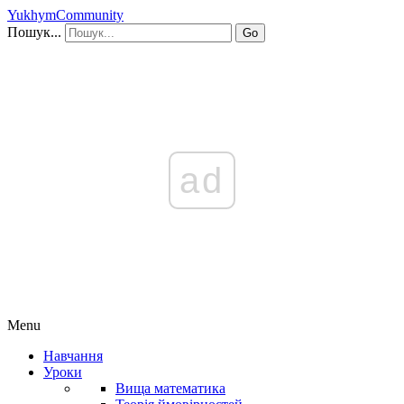
YukhymCommunity
Пошук...
Go
ad
Menu
Навчання
Уроки
Вища математика