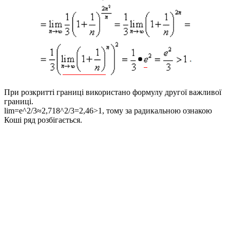
При розкритті границі використано формулу другої важливої
границі.
lim=e^2/3≈2,718^2/3=2,46>1
, тому за радикальною ознакою
Коші ряд розбігається.