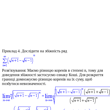
Приклад 4.
Дослідити на збіжність ряд
Розв'язування:
Маємо різницю коренів в степені
n
, тому для
доведення збіжності застосуємо ознаку Коші. Для розкриття
границі домножуємо різницю коренів на їх суму, щоб
позбутися невизначеності.