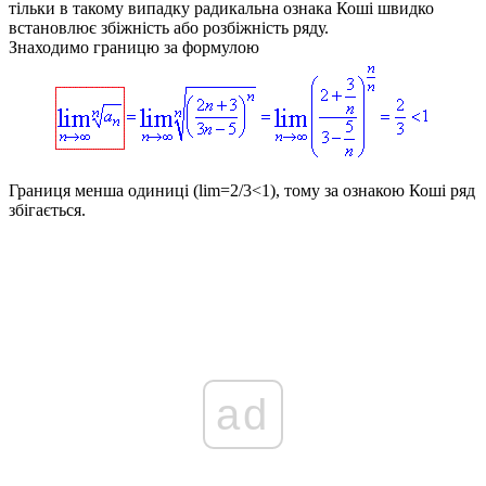
тільки в такому випадку радикальна ознака Коші швидко
встановлює збіжність або розбіжність ряду.
Знаходимо границю за формулою
Границя менша одиниці (
lim=2/3<1
), тому за ознакою Коші ряд
збігається.
ad