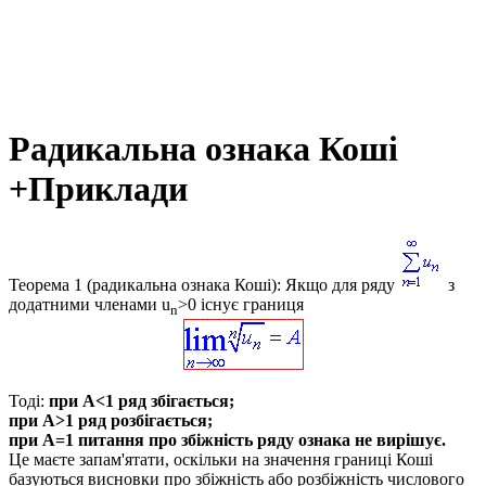
Радикальна ознака Коші
+Приклади
Теорема 1 (радикальна ознака Коші):
Якщо для ряду
з
додатними членами
u
>0
існує границя
n
Тоді:
при
A<1
ряд збігається;
при
A>1
ряд розбігається;
при
A=1
питання про збіжність ряду ознака не вирішує.
Це маєте запам'ятати, оскільки на значення границі Коші
базуються висновки про збіжність або розбіжність числового