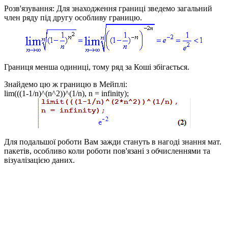
Розв'язування:
Для знаходження границі зведемо загальний
член ряду під другу особливу границю.
Границя менша одиниці, тому ряд за Коші збігається.
Знайдемо цю ж границю в Мейплі:
lim(((1-1/n)^(n^2))^(1/n), n = infinity);
Для подальшої роботи Вам зажди стануть в нагоді знання мат.
пакетів, особливо коли роботи пов'язані з обчисленнями та
візуалізацією даних.