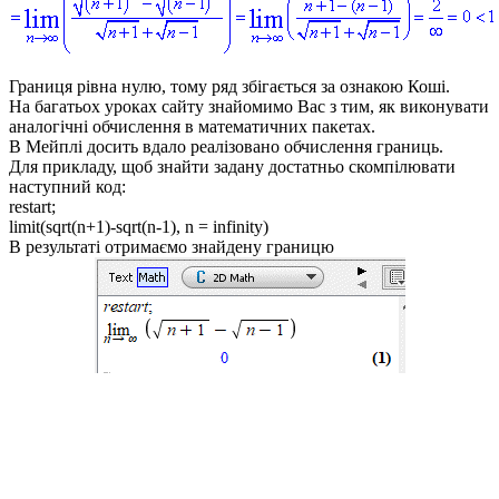
Границя рівна нулю, тому ряд збігається за ознакою Коші.
На багатьох уроках сайту знайомимо Вас з тим, як виконувати
аналогічні обчислення в математичних пакетах.
В Мейплі досить вдало реалізовано обчислення границь.
Для прикладу, щоб знайти задану достатньо скомпілювати
наступний код:
restart;
limit(sqrt(n+1)-sqrt(n-1), n = infinity)
В результаті отримаємо знайдену границю