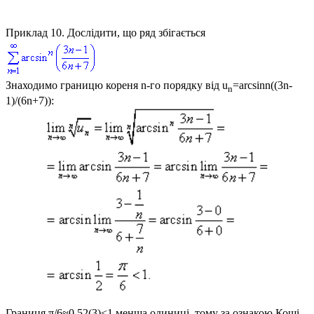
Приклад 10.
Дослідити, що ряд збігається
Знаходимо границю кореня n-го порядку від
u
=arcsinn((3n-
n
1)/(6n+7))
:
Границя
π/6≈0,52(3)<1
менша одиниці, тому за ознакою Коші