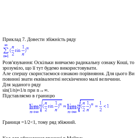
Приклад 7.
Довести збіжність ряду
Розв'язування:
Оскільки вивчаємо радикальну ознаку Коші, то
зрозуміло, що її тут будемо використовувати.
Але спершу скористаємося ознакою порівняння. Для цього Ви
повинні знати еквівалентні нескінченно малі величини.
Для заданого ряду
sin(1/n)≈1/n при n→∞.
Підставляємо в границю
Границя =1/2<1, тому ряд збіжний.