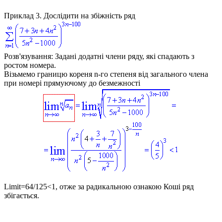
Приклад 3.
Дослідити на збіжність ряд
Розв'язування:
Задані додатні члени ряду, які спадають з
ростом номера.
Візьмемо границю кореня
n
-го степеня від загального члена
при номері прямуючому до безмежності
Limit=64/125<1
, отже за радикальною ознакою Коші ряд
збігається.