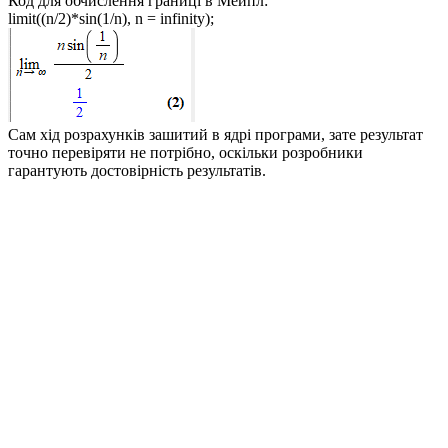
Код для обчислення границі в Мейпл:
limit((n/2)*sin(1/n), n = infinity);
Сам хід розрахунків зашитий в ядрі програми, зате результат
точно перевіряти не потрібно, оскільки розробники
гарантують достовірність результатів.